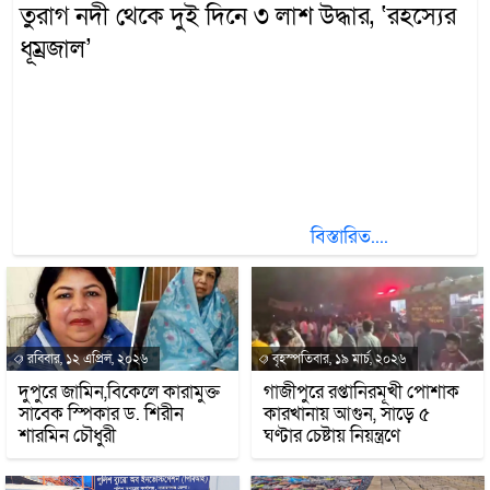
তুরাগ নদী থেকে দুই দিনে ৩ লাশ উদ্ধার, ‘রহস্যের
ধূম্রজাল’
অনলাইন ডিজিটাল ডেস্ক।। রাজধামী ঢাকার অদূরে টঙ্গীর ঢাকার
তুরাগ নদ থেকে দুই দিনে ৩ জনের মরদেহ উদ্ধার করেছে পুলিশ।
এদের মধ্যে দুজনের আওয়ামী লীগের রাজনীতির সঙ্গে সম্পৃক্ততার
তথ্য স্বজনদের কাছ থেকে জানা গেলেও, সামাজিক
যোগাযোগমাধ্যমে প্রচারিত ‘আওয়ামী লীগ ও ছাত্রলীগের সাত
নেতাকর্মীর লাশ উদ্ধার’ দাবিকে সম্পূর্ণ ভিত্তিহীন ও গুজব বলে
জানিয়েছে বাংলাদেশ পুলিশ। উদ্ধার হওয়া
বিস্তারিত....
রবিবার, ১২ এপ্রিল, ২০২৬
বৃহস্পতিবার, ১৯ মার্চ, ২০২৬
দুপুরে জামিন,বিকেলে কারামুক্ত
গাজীপুরে রপ্তানিরমূখী পোশাক
সাবেক স্পিকার ড. শিরীন
কারখানায় আগুন, সাড়ে ৫
শারমিন চৌধুরী
ঘণ্টার চেষ্টায় নিয়ন্ত্রণে