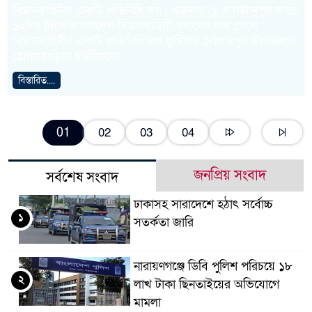
বিমানবাহিনীর একটি প্রতিনিধি দল। শুক্রবার (১ আগষ্ট) দুপুর সাড়ে
১২টার দিকে বাংলাদেশ বিমানবাহিনী প্রধানের পক্ষ থেকে
বিমানবাহিনীর একটি প্রতিনিধি দল কুষ্টিয়ার দৌলতপুর উপজেলার
হোগলবাড়িয়া ইউনিয়নের
বিস্তারিত....
01
02
03
04
জনপ্রিয় সংবাদ
সর্বশেষ সংবাদ
ঢাকাসহ সারাদেশে হঠাৎ সর্বোচ্চ
১
সতর্কতা জা‌রি
নারায়ণগঞ্জে ডিবি পুলিশ পরিচয়ে ১৮
২
লাখ টাকা ছিনতাইয়ের অভিযোগে
মামলা