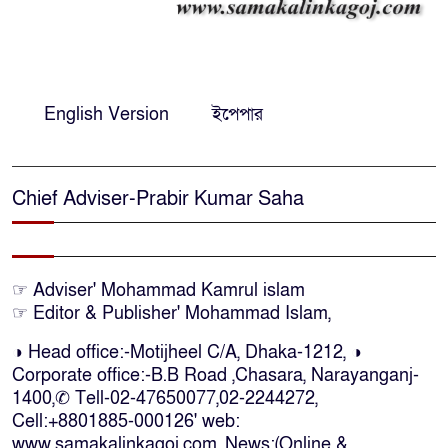
চান শেখ হাসিনা
নির্দিষ্ট কোনো মামলা না থাকলে ‘শ্যোন
৮
অ্যারেস্ট’ নয়, হাইকোর্টের আদেশ
English Version
ইপেপার
স্থগিত
দক্ষিণ আফ্রিকায় অগ্নিকান্ডে নিহতদের
৯
লাশ আনা’সহ পূর্ণ সহায়তার আশ্বাস
Chief Adviser-Prabir Kumar Saha
ইউএনও’র
কক্সবাজারে কোস্টগার্ডের অভিযানে
১০
☞ Adviser' Mohammad Kamrul islam
দেশীয় মদসহ আটক-৪
☞ Editor & Publisher' Mohammad Islam,
◑ Head office:-Motijheel C/A, Dhaka-1212, ◑
দক্ষিণ আফ্রিকায় দোকানে আগুন, ৬
Corporate office:-B.B Road ,Chasara, Narayanganj-
১১
বাংলাদেশি নিহত
1400,✆ Tell-02-47650077,02-2244272,
Cell:+8801885-000126' web:
www.samakalinkagoj.com, News:(Online &