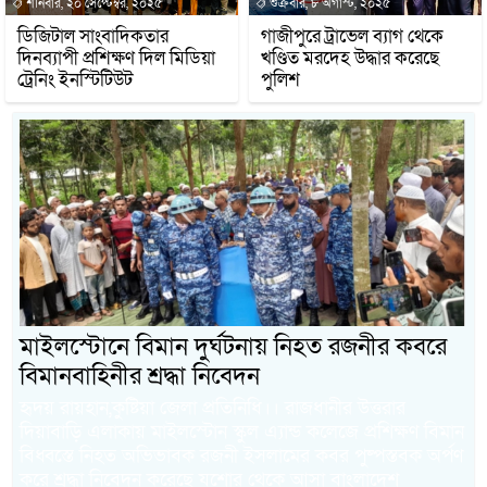
শনিবার, ২০ সেপ্টেম্বর, ২০২৫
শুক্রবার, ৮ অগাস্ট, ২০২৫
ডিজিটাল সাংবাদিকতার
গাজীপুরে ট্রাভেল ব্যাগ থেকে
দিনব্যাপী প্রশিক্ষণ দিল মিডিয়া
খণ্ডিত মরদেহ উদ্ধার করেছে
ট্রেনিং ইনস্টিটিউট
পুলিশ
মাইলস্টোনে বিমান দুর্ঘটনায় নিহত রজনীর কবরে
বিমানবাহিনীর শ্রদ্ধা নিবেদন
হৃদয় রায়হান,কুষ্টিয়া জেলা প্রতিনিধি।। রাজধানীর উত্তরার
দিয়াবাড়ি এলাকায় মাইলস্টোন স্কুল এ্যান্ড কলেজে প্রশিক্ষণ বিমান
বিধ্বস্তে নিহত অভিভাবক রজনী ইসলামের কবর পুষ্পস্তবক অর্পণ
করে শ্রদ্ধা নিবেদন করেছে যশোর থেকে আসা বাংলাদেশ