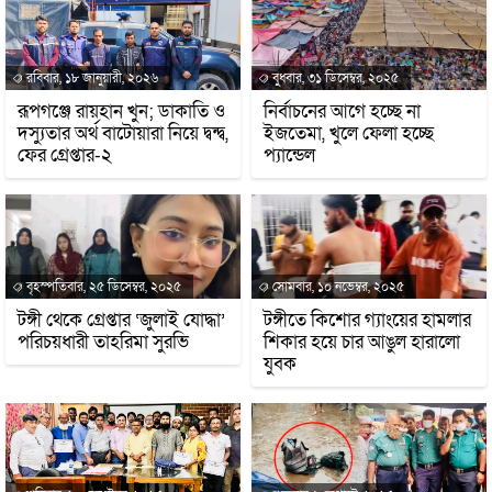
রবিবার, ১৮ জানুয়ারী, ২০২৬
বুধবার, ৩১ ডিসেম্বর, ২০২৫
রূপগঞ্জে রায়হান খুন; ডাকাতি ও
নির্বাচনের আগে হচ্ছে না
দস্যুতার অর্থ বাটোয়ারা নিয়ে দ্বন্দ্ব,
ইজতেমা, খুলে ফেলা হচ্ছে
ফের গ্রেপ্তার-২
প্যান্ডেল
বৃহস্পতিবার, ২৫ ডিসেম্বর, ২০২৫
সোমবার, ১০ নভেম্বর, ২০২৫
টঙ্গী থেকে গ্রেপ্তার ‘জুলাই যোদ্ধা’
টঙ্গীতে কিশোর গ্যাংয়ের হামলার
পরিচয়ধারী তাহরিমা সুরভি
শিকার হয়ে চার আঙুল হারালো
যুবক