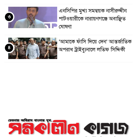
এনসিপির মুখ্য সমন্বয়ক নাসীরুদ্দীন
৩
পাটওয়ারীকে নারায়ণগঞ্জে অবাঞ্ছিত
ঘোষণা
‘আমাকে ফাঁসি দিয়ে দেন’ আন্তর্জাতিক
৪
অপরাধ ট্রাইব্যুনালে লতিফ সিদ্দিকী
সোনারগাঁয়ের জলাবদ্ধতা নিরসনে দ্রুত
৫
পদক্ষেপের নির্দেশ: বিভাগীয়
কমিশনারের
নারায়ণগঞ্জে দিনমজুরের রহস্যজনক
৬
মৃত্যু, শরীরে নির্যাতনের চিহ্ন প্রস্ফুটিত
প্রাণনাশের আশঙ্কা থাকলেও
৭
ডিসেম্বরের মধ্যেই বাংলাদেশে ফিরতে