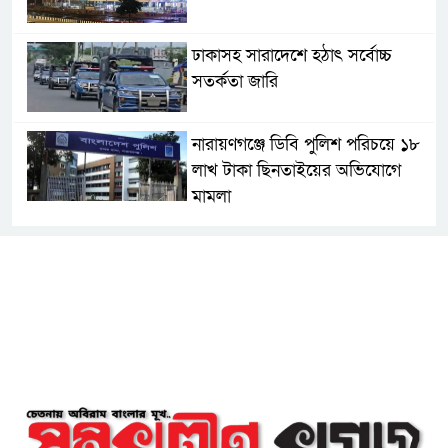
ঢাকাসহ সারাদেশে হঠাৎ সর্বোচ্চ
সতর্কতা জা‌রি
নারায়ণগঞ্জে ডিবি পুলিশ পরিচয়ে ১৮
লাখ টাকা ছিনতাইয়ের অভিযোগে
মামলা
এনসিপির মুখ্য সমন্বয়ক নাসীরুদ্দীন
পাটওয়ারীকে নারায়ণগঞ্জে অবাঞ্ছিত
ঘোষণা
‘আমাকে ফাঁসি দিয়ে দেন’ আন্তর্জাতিক
অপরাধ ট্রাইব্যুনালে লতিফ সিদ্দিকী
সোনারগাঁয়ের জলাবদ্ধতা নিরসনে দ্রুত