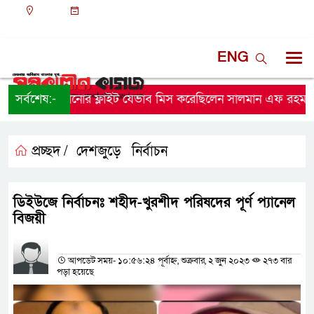
ঢাকা
০৪:০৩ পূর্বাহ্ন, শুক্রবার, ০৭ অগাস্ট ২০২৬, ২২ শ্রাবণ
১৪৩৩ বঙ্গাব্দ
ENG
 সঙ্গে পালানোর ফ্লাইট যেভাব মিস করেছিলেন সালমান এফ রহমান
সর্বশেষ:-
প্রচ্ছদ /
দেশজুড়ে
নির্বাচন
,
ডিইউজে নির্বাচনঃ শহীদ-খুরশীদ পরিষদের পূর্ণ প্যানেল
বিজয়ী
প্রতিনিধির নাম
আপডেট সময়- ১০:৫৬:২৪ পূর্বাহ্ন, শুক্রবার, ২ জুন ২০২৩
২৭৩ বার
পড়া হয়েছে