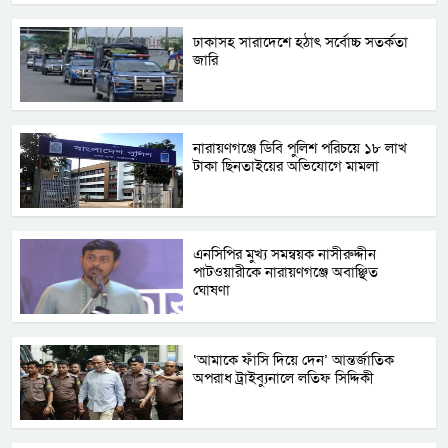
ঢাকাসহ সারাদেশে হঠাৎ সর্বোচ্চ সতর্কতা
জা‌রি
নারায়ণগঞ্জে ডিবি পুলিশ পরিচয়ে ১৮ লাখ
টাকা ছিনতাইয়ের অভিযোগে মামলা
এনসিপির মুখ্য সমন্বয়ক নাসীরুদ্দীন
পাটওয়ারীকে নারায়ণগঞ্জে অবাঞ্ছিত
ঘোষণা
‘আমাকে ফাঁসি দিয়ে দেন’ আন্তর্জাতিক
অপরাধ ট্রাইব্যুনালে লতিফ সিদ্দিকী