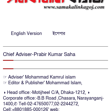
পদক্ষেপের নির্দেশ: বিভাগীয়
কমিশনারের
নারায়ণগঞ্জে দিনমজুরের রহস্যজনক
মৃত্যু, শরীরে নির্যাতনের চিহ্ন প্রস্ফুটিত
English Version
ইপেপার
প্রাণনাশের আশঙ্কা থাকলেও ডিসেম্বরের
মধ্যেই বাংলাদেশে ফিরতে চান শেখ
Chief Adviser-Prabir Kumar Saha
হাসিনা
নির্দিষ্ট কোনো মামলা না থাকলে ‘শ্যোন
☞ Adviser' Mohammad Kamrul islam
অ্যারেস্ট’ নয়, হাইকোর্টের আদেশ
☞ Editor & Publisher' Mohammad Islam,
স্থগিত
◑ Head office:-Motijheel C/A, Dhaka-1212, ◑
Corporate office:-B.B Road ,Chasara, Narayanganj-
দক্ষিণ আফ্রিকায় অগ্নিকান্ডে নিহতদের
1400,✆ Tell-02-47650077,02-2244272,
লাশ আনা’সহ পূর্ণ সহায়তার আশ্বাস
Cell:+8801885-000126' web: