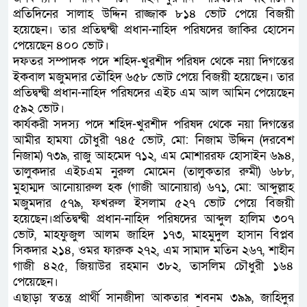
প্রতিদিনের সালাহ উদ্দিন রাজ্জাক ৮১৪ ভোট পেয়ে বিজয়ী
হয়েছেন। তার প্রতিদ্বন্দ্বী প্রধান-নাহিদ পরিষদের জাকির হোসেন
পেয়েছেন ৪০০ ভোট।
দফতর সম্পাদক পদে শহিদ-খুরশীদ পরিষদ থেকে নয়া দিগন্তের
ইকবাল মজুমদার তৌহিদ ৬৫৮ ভোট পেয়ে বিজয়ী হয়েছেন। তার
প্রতিদ্বন্দ্বী প্রধান-নাহিদ পরিষদের এইচ এম আল আমিন পেয়েছেন
৫৯২ ভোট।
কার্যকরী সদস্য পদে শহিদ-খুরশীদ পরিষদ থেকে নয়া দিগন্তের
আমীর হামযা চৌধুরী ৭৪৫ ভোট, মো: নিজাম উদ্দিন (দরবেশ
নিজাম) ৭৩৯, রাজু আহমেদ ৭১২, এম মোশাররফ হোসাইন ৬৯৪,
তালুকদার এইচএম নুরুল মোমেন (তালুকতার রুমী) ৬৮৮,
মুহাম্মদ আনোয়ারুল হক (গাজী আনোয়ার) ৬৭১, মো: আব্দুল্লাহ
মজুমদার ৫৭৯, ফখরুল ইসলাম ৫২৭ ভোট পেয়ে বিজয়ী
হয়েছেন।প্রতিদ্বন্দ্বী প্রধান-নাহিদ পরিষদের আব্দুল হালিম ৩০৭
ভোট, মাহফুজুল আলম জাহিদ ১৭৩, মাহমুদুল হাসান বিপ্লব
সিকদার ২১৪, ওমর ফারুক ২৭২, এম সামাদ মতিন ২৬৭, শাহীন
গাজী ৪২৫, জিয়াউর রহমান ৩৮২, তাসলিম চৌধুরী ১৬৪
পেয়েছেন।
এছাড়া স্বতন্ত্র প্রার্থী সানজীদা আকতার শবনম ৩৯৯, জাহিদুর