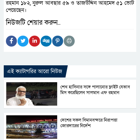
রহমান ১৮২, নুরুল আবছার ৫৯ ও তাজউদ্দিন আহমেদ ৫১ ভোট
পেয়েছেন।
নিউজটি শেয়ার করুন..
এই ক্যাটাগরির আরো নিউজ
শেখ হাসিনার সঙ্গে পালানোর ফ্লাইট যেভাব
মিস করেছিলেন সালমান এফ রহমান
দেশের সকল বিমানবন্দরে নিরাপত্তা
জোরদারের নির্দেশ