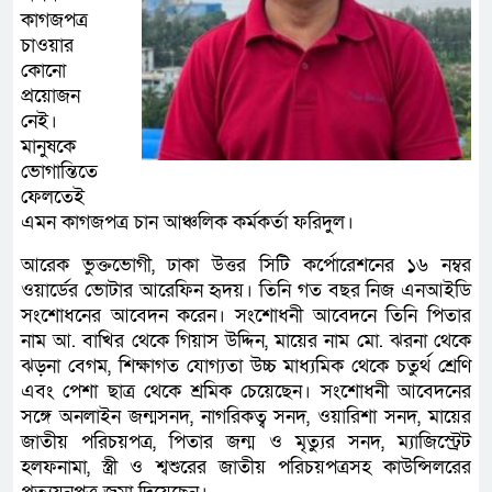
কাগজপত্র
চাওয়ার
কোনো
প্রয়োজন
নেই।
মানুষকে
ভোগান্তিতে
ফেলতেই
এমন কাগজপত্র চান আঞ্চলিক কর্মকর্তা ফরিদুল।
আরেক ভুক্তভোগী, ঢাকা উত্তর সিটি কর্পোরেশনের ১৬ নম্বর
ওয়ার্ডের ভোটার আরেফিন হৃদয়। তিনি গত বছর নিজ এনআইডি
সংশোধনের আবেদন করেন। সংশোধনী আবেদনে তিনি পিতার
নাম আ. বাখির থেকে গিয়াস উদ্দিন, মায়ের নাম মো. ঝরনা থেকে
ঝড়না বেগম, শিক্ষাগত যোগ্যতা উচ্চ মাধ্যমিক থেকে চতুর্থ শ্রেণি
এবং পেশা ছাত্র থেকে শ্রমিক চেয়েছেন। সংশোধনী আবেদনের
সঙ্গে অনলাইন জন্মসনদ, নাগরিকত্ব সনদ, ওয়ারিশা সনদ, মায়ের
জাতীয় পরিচয়পত্র, পিতার জন্ম ও মৃত্যুর সনদ, ম্যাজিস্ট্রেট
হলফনামা, স্ত্রী ও শ্বশুরের জাতীয় পরিচয়পত্রসহ কাউন্সিলরের