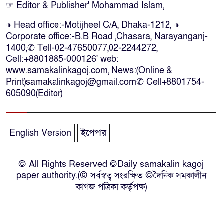
☞ Editor & Publisher' Mohammad Islam,
দেশীয় মদসহ আটক-৪
◑ Head office:-Motijheel C/A, Dhaka-1212, ◑
Corporate office:-B.B Road ,Chasara, Narayanganj-
দক্ষিণ আফ্রিকায় দোকানে আগুন, ৬
1400,✆ Tell-02-47650077,02-2244272,
বাংলাদেশি নিহত
Cell:+8801885-000126' web:
www.samakalinkagoj.com, News:(Online &
Print)samakalinkagoj@gmail.com✆
Cell
+8801754-
দৃষ্টিপ্রতিবন্ধী শিক্ষার্থী পাশে দাঁড়ালেন
605090(Editor)
নারায়ণগঞ্জের মানবিক ডিসি
নারায়ণগঞ্জে পুলিশ কর্মকর্তার ঝুলন্ত
English Version
ইপেপার
মরদেহ উদ্ধার
© All Rights Reserved ©Daily samakalin kagoj
নারায়ণগঞ্জে চরম গ্যাস সংকটে মুখ
paper authority.(© সর্বস্বত্ব সংরক্ষিত ©দৈনিক সমকালীন
থুবড়ে পড়েছে দেড়শ কলকারখানা
কাগজ পত্রিকা কর্তৃপক্ষ)
নতুন অর্থবছরের শুরুতেই ব্যাংক ঋণ