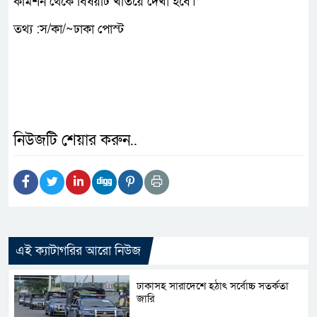
কমিশন থেকে বিষয়টি খতিয়ে দেখা হবে।’
তথ্য :স/কা/~ঢাকা পোস্ট
নিউজটি শেয়ার করুন..
এই ক্যাটাগরির আরো নিউজ
ঢাকাসহ সারাদেশে হঠাৎ সর্বোচ্চ সতর্কতা
জা‌রি