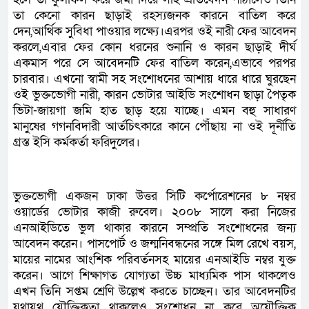
তা কেনো কারন ছাড়াই রহস্যজনক কারনে বাতিল করে
দেন,আর্থিক সুবিধা পাওয়ার লক্ষ্যে।এরপর ওই নারী ফের আবেদন
করলে,এবার ফের কোন ধরনের শুনানি ও কারন ছাড়াই দীর্ঘ
একমাস পরে সে আবেদনটি ফের বাতিল করেন,এভাবে পরপর
চারবার। এখনো স্বামী সহ সংশোধনের আশায় ধারে ধারে ঘুরছেন
ওই ভুক্তভোগী নারী, কারন ভোটার আইডি সংশোধন ছাড়া পৈতৃক
ভিটা-জায়গা জমি হাত ছাড় হয়ে যাচ্ছে। এমন বহু সাধারণ
মানুষের গগনবিদারী আর্তচিৎকারে কানে পৌঁছায় না ওই দূর্নীতি
গ্রস্ত ইসি কর্মকর্তা ফরিদুলের।
ভুক্তভোগী একজন ঢাকা উত্তর সিটি কর্পোরেশনের ৮ নম্বর
ওয়ার্ডের ভোটার কাজী রুবেল। ২০০৮ সালে করা নিজের
এনআইডিতে ভুল থাকার কারনে সম্প্রতি সংশোধনের জন্য
আবেদন করেন। পাসপোর্ট ও জন্মনিবন্ধনের সঙ্গে মিল রেখে বয়স,
মায়ের নামের আংশিক পরিবর্তনসহ মায়ের এনআইডি নম্বর যুক্ত
করেন। আগে শিক্ষাগত যোগ্যতা উচ্চ মাধ্যমিক পাস থাকলেও
এখন তিনি সপ্তম শ্রেণি উল্লেখ করতে চাচ্ছেন। তার আবেদনটির
যথাযথ যৌক্তিকতা থাকলেও সংশোধন না করে অযৌক্তিক