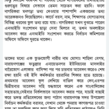
কিন্তু নির্বাচন কমিশন বা সরকার থেকে নাগরিকদের এনআইডির
গুরুত্বের বিষয়ে সেভাবে তেমন সচেতন করা হয়নি। ফলে
নাগরিকরা মনগড়া তথ্য দেওয়ার পাশাপাশি একজনের তথ্য
আরেকজনও দিয়েছিলেন। কার্ডে বয়স, নাম, শিক্ষাগত যোগ্যতাসহ
বিভিন্ন ধরনের ভুল তথ্য রয়ে যায়। নাগরিকরা যখন বুঝতে পারেন
এনআইডি সংশোধন ছাড়া সেবা মিলবে না, তখন অনলাইনে
আবেদন করে এনআইডি সংশোধন করতে নির্বাচন কমিশনের
অফিসে অফিসে ঘুরতে থাকেন।
তাদের মধ্যে এক ভুক্তভোগী নারীর নাম মোসাঃ শাহিদা বেগম,
নারায়ণগঞ্জের ফতুল্লার এনায়েতনগর ইউনিয়নের মাসদাইর
বারৈভোগ এলাকার বাসিন্দা পর পর চারবার আবেদন করেও শেষ
রক্ষা হয়নি ওই ইসি কর্মকর্তার হয়রানির শিকার হতে হয়েছে।
প্রথমবার আবেদন ভূল দেখিয়ে বাতিল করে দেন,এরপর
দ্বিতীয়বার আবেদন সহি শুদ্ধভাবে করেন এক সাংবাদিকের
সহায়তায়,সেইবার নির্ভলভাবে আবেদন করার পরে, যাচাই বাছাই
করে তদন্ত প্রতিবেদনের জন্য পাঠান নারায়ণগঞ্জ সদর উপজেলা
নির্বাচন কর্মকর্তার বরাবর, সেখান থেকে পূনরায় কাগজপত্র চাওয়া
হলে তা ফুলফিল করে জমা দিয়ে সহি প্রতিবেদন পাঠালেও তিনি