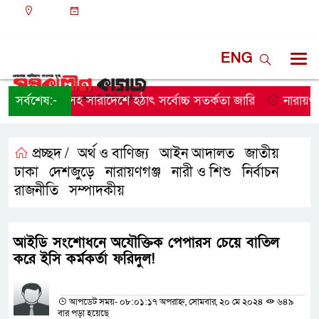
ঢাকা
০৬:৪৫ অপরাহ্ন, বৃহস্পতিবার, ০৬ অগাস্ট ২০২৬, ২২
শ্রাবণ ১৪৩৩ বঙ্গাব্দ
ENG
ঢাকাসহ সারাদেশে হঠাৎ সর্বোচ্চ সতর্কতা জা‌রি
সর্বশেষ:-
নারায়ণগঞ্জে ডিব
প্রচ্ছদ /
অর্থ ও বাণিজ্য
আইন আদালত
জাতীয়
,
,
,
ঢাকা
দেশজুড়ে
নারায়ণগঞ্জ
নারী ও শিশু
নির্বাচন
,
,
,
,
,
রাজনীতি
সম্পাদকীয়
,
আইডি সংশোধনে অযৌক্তিক পেপারস চেয়ে বাতিল
করে ইসি কর্মকর্তা ফরিদুল!
প্রতিনিধির নাম
আপডেট সময়- ০৮:০১:১৭ অপরাহ্ন, সোমবার, ২০ মে ২০২৪
৬৪৯
বার পড়া হয়েছে