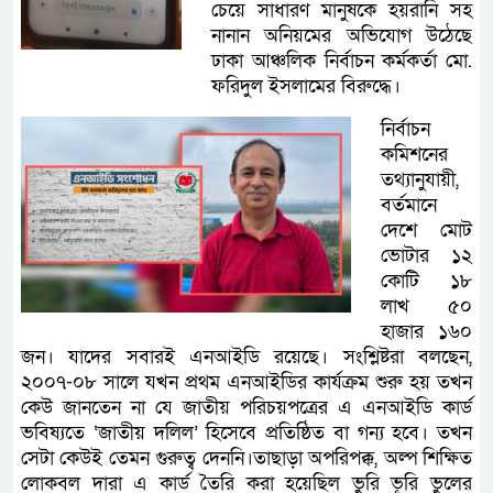
চেয়ে সাধারণ মানুষকে হয়রানি সহ
নানান অনিয়মের অভিযোগ উঠেছে
ঢাকা আঞ্চলিক নির্বাচন কর্মকর্তা মো.
ফরিদুল ইসলামের বিরুদ্ধে।
নির্বাচন
কমিশনের
তথ্যানুযায়ী,
বর্তমানে
দেশে মোট
ভোটার ১২
কোটি ১৮
লাখ ৫০
হাজার ১৬০
জন। যাদের সবারই এনআইডি রয়েছে। সংশ্লিষ্টরা বলছেন,
২০০৭-০৮ সালে যখন প্রথম এনআইডির কার্যক্রম শুরু হয় তখন
কেউ জানতেন না যে জাতীয় পরিচয়পত্রের এ এনআইডি কার্ড
ভবিষ্যতে ‘জাতীয় দলিল’ হিসেবে প্রতিষ্ঠিত বা গন্য হবে। তখন
সেটা কেউই তেমন গুরুত্ব দেননি।তাছাড়া অপরিপক্ক, অল্প শিক্ষিত
লোকবল দারা এ কার্ড তৈরি করা হয়েছিল ভুরি ভূরি ভুলের