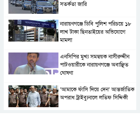
সতর্কতা জা‌রি
নারায়ণগঞ্জে ডিবি পুলিশ পরিচয়ে ১৮
লাখ টাকা ছিনতাইয়ের অভিযোগে
মামলা
এনসিপির মুখ্য সমন্বয়ক নাসীরুদ্দীন
পাটওয়ারীকে নারায়ণগঞ্জে অবাঞ্ছিত
ঘোষণা
‘আমাকে ফাঁসি দিয়ে দেন’ আন্তর্জাতিক
অপরাধ ট্রাইব্যুনালে লতিফ সিদ্দিকী
সোনারগাঁয়ের জলাবদ্ধতা নিরসনে দ্রুত
পদক্ষেপের নির্দেশ: বিভাগীয়
কমিশনারের