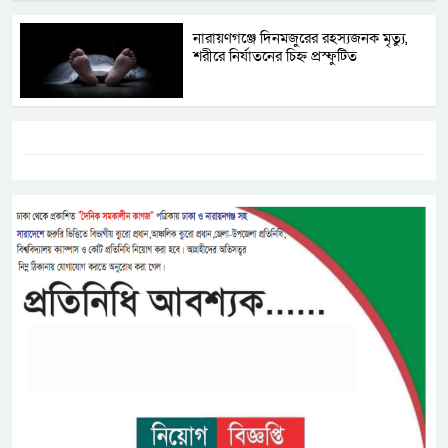
নারায়ণগঞ্জে দিনমজুরের রহস্যজনক মৃত্যু,
শরীরে নির্যাতনের চিহ্ন প্রস্ফুটিত
ট্যাগস:-