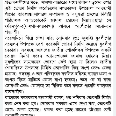
প্রত্যক্ষদর্শীদের মতে, সালথা বাজারের মধ্যে প্রধান সড়কের ওপর
এই তোরণ নির্মাণ করেছিলেন নগরকান্দা উপজেলা আওয়ামী
লীগের ভারপ্রাপ্ত সাধারণ সম্পাদক ও বসুন্ধরা গ্রুপের নির্বাহী
পরিচালক অ্যাডভোকেট জামাল হোসেন মিয়া।এছাড়া সে
ফরিদপুর-২(সালথা-নগরকান্দা) আসনে আ.লীগের মনোনয়ন
প্রত্যাশী।
সরেজমিনে গিয়ে দেখা যায়, সোমবার (৩১ জুলাই) যুবলীগের
সম্মেলন উপলক্ষে বেশ কয়েকটি তোরণ নির্মাণ করেছে যুবলীগ
নেতারা। এরমধ্যে আগষ্টের জাতীয় শোকদিবস উপলক্ষে একটি
তোরণ নির্মাণ করেন অ্যাডভোকেট জামাল হোসেন মিয়া।
যুবলীগের সম্মেলনের তোরণে কেউ হানা না দিলেও জাতীয়
শোকদিবস উপলক্ষে নির্মিত তোরণটির কিছু অংশ ভেঙে ফেলা
হয়েছে। বঙ্গবন্ধু ও তার পরিবারের সম্বলিত ছবিসহ ব্যানারগুলো ও
কাপড় ছিঁড়ে মাটিতে ফেলে রাখা হয়েছে। তবে কে বা কারা
তোরণটি ভেঙে ফেলেছে তা নিশ্চিত করে বলতে পারেনি বাজারের
ব্যবসায়ীরা।
বাজারের কয়েকজন ব্যবসায়ী বলেন, গত শনিবার তোরণটি নির্মাণ
কাজ শেষ করা হয়। সোমবার সকালে এসে দেখা যায়, তোরণটি
ভেঙে ফেলা হয়েছে। ধারণা করা হচ্ছে রাতের আঁধারে কেউ
তোরণটি ভেঙেছে।