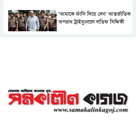
‘আমাকে ফাঁসি দিয়ে দেন’ আন্তর্জাতিক
অপরাধ ট্রাইব্যুনালে লতিফ সিদ্দিকী
সোনারগাঁয়ের জলাবদ্ধতা নিরসনে দ্রুত
পদক্ষেপের নির্দেশ: বিভাগীয়
কমিশনারের
নারায়ণগঞ্জে দিনমজুরের রহস্যজনক
মৃত্যু, শরীরে নির্যাতনের চিহ্ন প্রস্ফুটিত
প্রাণনাশের আশঙ্কা থাকলেও ডিসেম্বরের
মধ্যেই বাংলাদেশে ফিরতে চান শেখ
হাসিনা
নির্দিষ্ট কোনো মামলা না থাকলে ‘শ্যোন