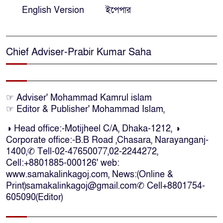
অ্যারেস্ট’ নয়, হাইকোর্টের আদেশ
English Version
ইপেপার
স্থগিত
দক্ষিণ আফ্রিকায় অগ্নিকান্ডে নিহতদের
Chief Adviser-Prabir Kumar Saha
লাশ আনা’সহ পূর্ণ সহায়তার আশ্বাস
ইউএনও’র
কক্সবাজারে কোস্টগার্ডের অভিযানে
☞ Adviser' Mohammad Kamrul islam
☞ Editor & Publisher' Mohammad Islam,
দেশীয় মদসহ আটক-৪
◑ Head office:-Motijheel C/A, Dhaka-1212, ◑
Corporate office:-B.B Road ,Chasara, Narayanganj-
দক্ষিণ আফ্রিকায় দোকানে আগুন, ৬
1400,✆ Tell-02-47650077,02-2244272,
বাংলাদেশি নিহত
Cell:+8801885-000126' web:
www.samakalinkagoj.com, News:(Online &
Print)samakalinkagoj@gmail.com✆
Cell
+8801754-
দৃষ্টিপ্রতিবন্ধী শিক্ষার্থী পাশে দাঁড়ালেন
605090(Editor)
নারায়ণগঞ্জের মানবিক ডিসি