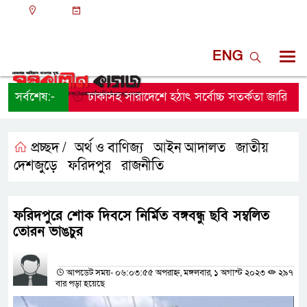
ঢাকা
০৭:৫৭ পূর্বাহ্ন, বৃহস্পতিবার, ০৬ অগাস্ট ২০২৬, ২২
শ্রাবণ ১৪৩৩ বঙ্গাব্দ
ENG
সর্বশেষ:-
ঢাকাসহ সারাদেশে হঠাৎ সর্বোচ্চ সতর্কতা জা‌রি
না
প্রচ্ছদ /
অর্থ ও বাণিজ্য
আইন আদালত
জাতীয়
,
,
,
দেশজুড়ে
ফরিদপুর
রাজনীতি
,
,
ফরিদপুরে শোক দিবসে নির্মিত বঙ্গবন্ধু ছবি সম্বলিত
তোরন ভাঙচুর
প্রতিনিধির নাম
আপডেট সময়- ০৬:০৩:৫৫ অপরাহ্ন, মঙ্গলবার, ১ অগাস্ট ২০২৩
২৯৭
বার পড়া হয়েছে