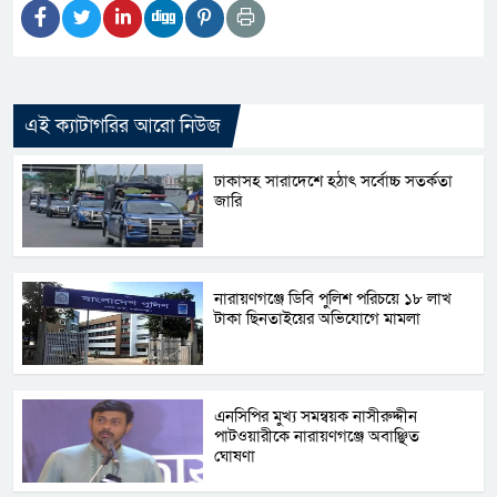
এই ক্যাটাগরির আরো নিউজ
ঢাকাসহ সারাদেশে হঠাৎ সর্বোচ্চ সতর্কতা
জা‌রি
নারায়ণগঞ্জে ডিবি পুলিশ পরিচয়ে ১৮ লাখ
টাকা ছিনতাইয়ের অভিযোগে মামলা
এনসিপির মুখ্য সমন্বয়ক নাসীরুদ্দীন
পাটওয়ারীকে নারায়ণগঞ্জে অবাঞ্ছিত
ঘোষণা