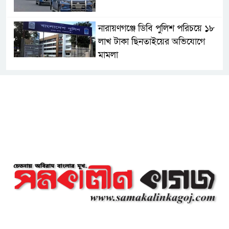
নারায়ণগঞ্জে ডিবি পুলিশ পরিচয়ে ১৮
লাখ টাকা ছিনতাইয়ের অভিযোগে
মামলা
এনসিপির মুখ্য সমন্বয়ক নাসীরুদ্দীন
পাটওয়ারীকে নারায়ণগঞ্জে অবাঞ্ছিত
ঘোষণা
‘আমাকে ফাঁসি দিয়ে দেন’ আন্তর্জাতিক
অপরাধ ট্রাইব্যুনালে লতিফ সিদ্দিকী
সোনারগাঁয়ের জলাবদ্ধতা নিরসনে দ্রুত
পদক্ষেপের নির্দেশ: বিভাগীয়
কমিশনারের