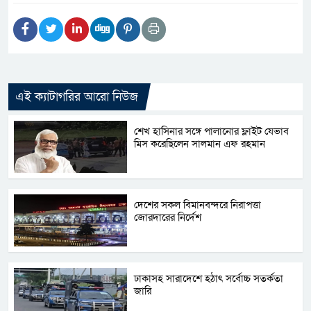
এই ক্যাটাগরির আরো নিউজ
শেখ হাসিনার সঙ্গে পালানোর ফ্লাইট যেভাব
মিস করেছিলেন সালমান এফ রহমান
দেশের সকল বিমানবন্দরে নিরাপত্তা
জোরদারের নির্দেশ
ঢাকাসহ সারাদেশে হঠাৎ সর্বোচ্চ সতর্কতা
জা‌রি