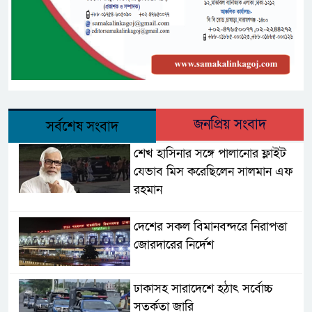
জনপ্রিয় সংবাদ
সর্বশেষ সংবাদ
শেখ হাসিনার সঙ্গে পালানোর ফ্লাইট
যেভাব মিস করেছিলেন সালমান এফ
রহমান
দেশের সকল বিমানবন্দরে নিরাপত্তা
জোরদারের নির্দেশ
ঢাকাসহ সারাদেশে হঠাৎ সর্বোচ্চ
সতর্কতা জা‌রি