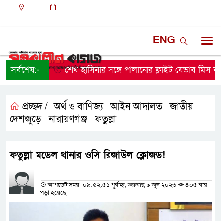
ঢাকা
০২:৫৭ পূর্বাহ্ন, শুক্রবার, ০৭ অগাস্ট ২০২৬, ২২ শ্রাবণ
১৪৩৩ বঙ্গাব্দ
ENG
সর্বশেষ:-
শেখ হাসিনার সঙ্গে পালানোর ফ্লাইট যেভাব মিস করে
প্রচ্ছদ /
অর্থ ও বাণিজ্য
আইন আদালত
জাতীয়
,
,
,
দেশজুড়ে
নারায়ণগঞ্জ
ফতুল্লা
,
,
ফতুল্লা মডেল থানার ওসি রিজাউল ক্লোজড!
প্রতিনিধির নাম
আপডেট সময়- ০৯:৫২:৫১ পূর্বাহ্ন, শুক্রবার, ৯ জুন ২০২৩
৪০৫ বার
পড়া হয়েছে