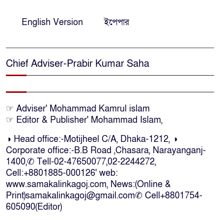
নারায়ণগঞ্জে দিনমজুরের রহস্যজনক
মৃত্যু, শরীরে নির্যাতনের চিহ্ন প্রস্ফুটিত
English Version
ইপেপার
প্রাণনাশের আশঙ্কা থাকলেও ডিসেম্বরের
মধ্যেই বাংলাদেশে ফিরতে চান শেখ
Chief Adviser-Prabir Kumar Saha
হাসিনা
নির্দিষ্ট কোনো মামলা না থাকলে ‘শ্যোন
☞ Adviser' Mohammad Kamrul islam
অ্যারেস্ট’ নয়, হাইকোর্টের আদেশ
☞ Editor & Publisher' Mohammad Islam,
স্থগিত
◑ Head office:-Motijheel C/A, Dhaka-1212, ◑
Corporate office:-B.B Road ,Chasara, Narayanganj-
দক্ষিণ আফ্রিকায় অগ্নিকান্ডে নিহতদের
1400,✆ Tell-02-47650077,02-2244272,
লাশ আনা’সহ পূর্ণ সহায়তার আশ্বাস
Cell:+8801885-000126' web:
ইউএনও’র
www.samakalinkagoj.com, News:(Online &
Print)samakalinkagoj@gmail.com✆
Cell
+8801754-
কক্সবাজারে কোস্টগার্ডের অভিযানে
605090(Editor)
দেশীয় মদসহ আটক-৪