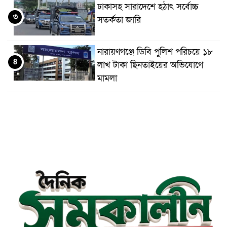
ঢাকাসহ সারাদেশে হঠাৎ সর্বোচ্চ
৩
সতর্কতা জা‌রি
নারায়ণগঞ্জে ডিবি পুলিশ পরিচয়ে ১৮
৪
লাখ টাকা ছিনতাইয়ের অভিযোগে
মামলা
এনসিপির মুখ্য সমন্বয়ক নাসীরুদ্দীন
৫
পাটওয়ারীকে নারায়ণগঞ্জে অবাঞ্ছিত
ঘোষণা
‘আমাকে ফাঁসি দিয়ে দেন’ আন্তর্জাতিক
৬
অপরাধ ট্রাইব্যুনালে লতিফ সিদ্দিকী
সোনারগাঁয়ের জলাবদ্ধতা নিরসনে দ্রুত
৭
পদক্ষেপের নির্দেশ: বিভাগীয়
কমিশনারের