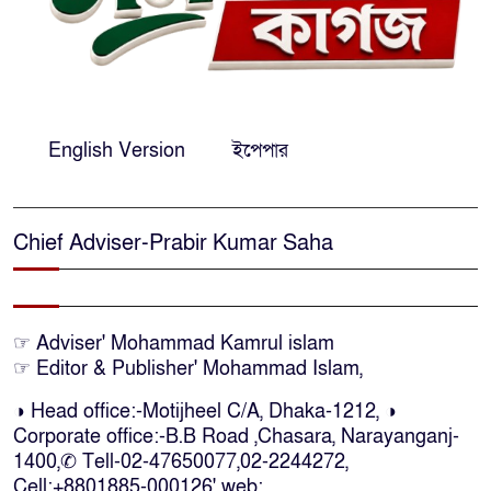
নারায়ণগঞ্জে দিনমজুরের রহস্যজনক
৮
মৃত্যু, শরীরে নির্যাতনের চিহ্ন প্রস্ফুটিত
প্রাণনাশের আশঙ্কা থাকলেও
English Version
ইপেপার
৯
ডিসেম্বরের মধ্যেই বাংলাদেশে ফিরতে
চান শেখ হাসিনা
Chief Adviser-Prabir Kumar Saha
নির্দিষ্ট কোনো মামলা না থাকলে ‘শ্যোন
১০
অ্যারেস্ট’ নয়, হাইকোর্টের আদেশ
স্থগিত
☞ Adviser' Mohammad Kamrul islam
☞ Editor & Publisher' Mohammad Islam,
দক্ষিণ আফ্রিকায় অগ্নিকান্ডে নিহতদের
১১
লাশ আনা’সহ পূর্ণ সহায়তার আশ্বাস
◑ Head office:-Motijheel C/A, Dhaka-1212, ◑
ইউএনও’র
Corporate office:-B.B Road ,Chasara, Narayanganj-
1400,✆ Tell-02-47650077,02-2244272,
কক্সবাজারে কোস্টগার্ডের অভিযানে
Cell:+8801885-000126' web: