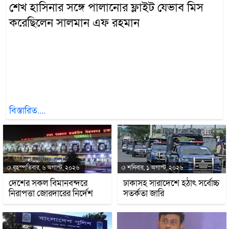
শেখ হাসিনার সঙ্গে পালানোর ফ্লাইট যেভাব মিস
করেছিলেন সালমান এফ রহমান
ছবি: গ্রাফিক্স সংগৃহীত অনলাইন ডিজিটাল ডেস্ক।। ছাত্রজনতার
চাপের মুখে নতি স্বীকার করে ক্ষমতা ছেড়ে ২০২৪ সালের ৫
আগস্ট ভারতে পালিয়ে যান আওয়ামী লীগ সভাপতি ও তৎকালীন
প্রধানমন্ত্রী শেখ হাসিনা। সে সময় তার সঙ্গে ছিলেন বোন শেখ
রেহানা। ওই ঘটনার দুবছর পর সামনে এসেছে তাদের সেদিনের
পালিয়ে যাওয়ার সময়কার আরও কিছু তথ্য। সূত্রে জানা
বিস্তারিত....
বৃহস্পতিবার, ৬ অগাস্ট, ২০২৬
শনিবার, ১ অগাস্ট, ২০২৬
দেশের সকল বিমানবন্দরে
ঢাকাসহ সারাদেশে হঠাৎ সর্বোচ্চ
নিরাপত্তা জোরদারের নির্দেশ
সতর্কতা জা‌রি