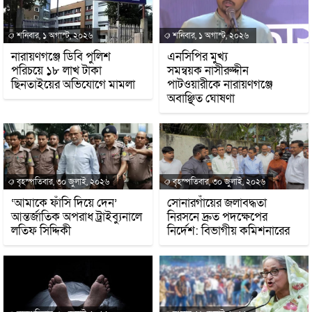
শনিবার, ১ অগাস্ট, ২০২৬
শনিবার, ১ অগাস্ট, ২০২৬
নারায়ণগঞ্জে ডিবি পুলিশ
এনসিপির মুখ্য
পরিচয়ে ১৮ লাখ টাকা
সমন্বয়ক নাসীরুদ্দীন
ছিনতাইয়ের অভিযোগে মামলা
পাটওয়ারীকে নারায়ণগঞ্জে
অবাঞ্ছিত ঘোষণা
বৃহস্পতিবার, ৩০ জুলাই, ২০২৬
বৃহস্পতিবার, ৩০ জুলাই, ২০২৬
‘আমাকে ফাঁসি দিয়ে দেন’
সোনারগাঁয়ের জলাবদ্ধতা
আন্তর্জাতিক অপরাধ ট্রাইব্যুনালে
নিরসনে দ্রুত পদক্ষেপের
লতিফ সিদ্দিকী
নির্দেশ: বিভাগীয় কমিশনারের