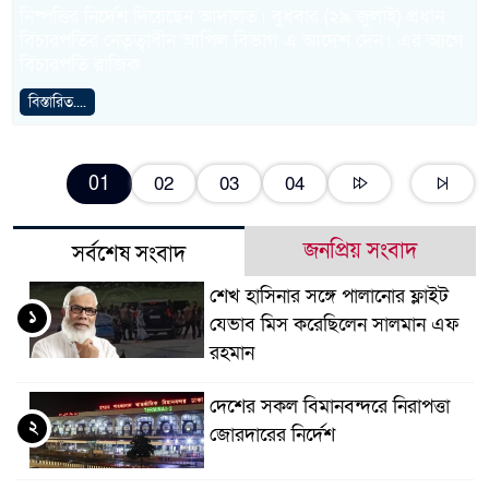
নিষ্পত্তির নির্দেশ দিয়েছেন আদালত। বুধবার (২৯ জুলাই) প্রধান
বিচারপতির নেতৃত্বাধীন আপিল বিভাগ এ আদেশ দেন। এর আগে
বিচারপতি রাজিক
বিস্তারিত....
01
02
03
04
জনপ্রিয় সংবাদ
সর্বশেষ সংবাদ
শেখ হাসিনার সঙ্গে পালানোর ফ্লাইট
১
যেভাব মিস করেছিলেন সালমান এফ
রহমান
দেশের সকল বিমানবন্দরে নিরাপত্তা
২
জোরদারের নির্দেশ