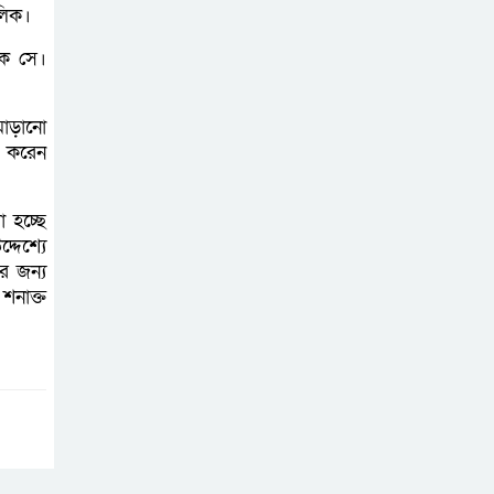
লিক।
প্রাণনাশের আশঙ্কা
কে সে।
থাকলেও ডিসেম্বরের
মধ্যেই বাংলাদেশে
মোড়ানো
ফিরতে চান শেখ হাসিনা
ি করেন
নির্দিষ্ট কোনো মামলা
 হচ্ছে
না থাকলে ‘শ্যোন
দেশ্যে
অ্যারেস্ট’ নয়,
র জন্য
শনাক্ত
হাইকোর্টের আদেশ স্থগিত
দক্ষিণ আফ্রিকায়
অগ্নিকান্ডে নিহতদের
লাশ আনা’সহ পূর্ণ
সহায়তার আশ্বাস ইউএনও’র