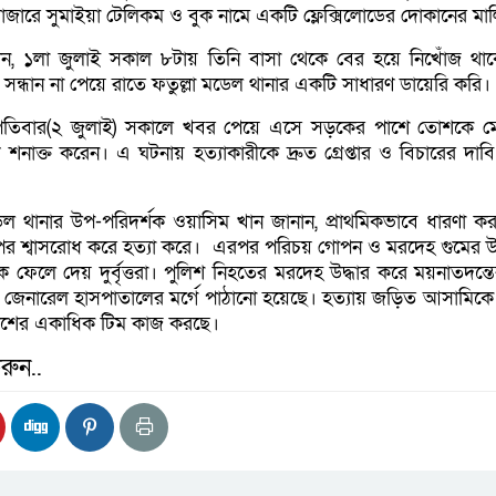
াজারে সুমাইয়া টেলিকম ও বুক নামে একটি ফ্লেক্সিলোডের দোকানের মা
ান, ১লা জুলাই সকাল ৮টায় তিনি বাসা থেকে বের হয়ে নিখোঁজ থা
সন্ধান না পেয়ে রাতে ফতুল্লা মডেল থানার একটি সাধারণ ডায়েরি করি।
স্পতিবার(২ জুলাই) সকালে খবর পেয়ে এসে সড়কের পাশে তোশকে 
শনাক্ত করেন। এ ঘটনায় হত্যাকারীকে দ্রুত গ্রেপ্তার ও বিচারের দাব
েল থানার উপ-পরিদর্শক ওয়াসিম খান জানান, প্রাথমিকভাবে ধারণা করা
 পর শ্বাসরোধ করে হত্যা করে। এরপর পরিচয় গোপন ও মরদেহ গুমের উদ্
ফেলে দেয় দুর্বৃত্তরা। পুলিশ নিহতের মরদেহ উদ্ধার করে ময়নাতদন্তে
য়া জেনারেল হাসপাতালের মর্গে পাঠানো হয়েছে। হত্যায় জড়িত আসামিকে 
পুলিশের একাধিক টিম কাজ করছে।
রুন..