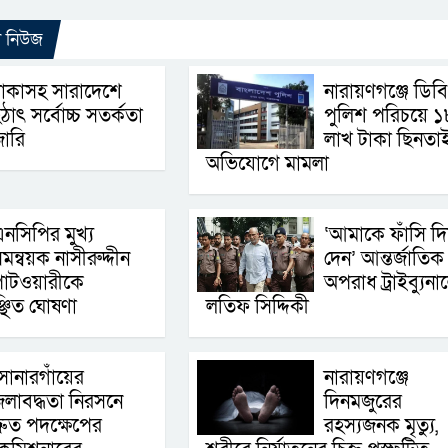
ো নিউজ
াকাসহ সারাদেশে
নারায়ণগঞ্জে ডিবি
ঠাৎ সর্বোচ্চ সতর্কতা
পুলিশ পরিচয়ে ১
া‌রি
লাখ টাকা ছিনতা
অভিযোগে মামলা
নসিপির মুখ্য
‘আমাকে ফাঁসি দি
মন্বয়ক নাসীরুদ্দীন
দেন’ আন্তর্জাতিক
াটওয়ারীকে
অপরাধ ট্রাইব্যুনা
্ছিত ঘোষণা
লতিফ সিদ্দিকী
োনারগাঁয়ের
নারায়ণগঞ্জে
লাবদ্ধতা নিরসনে
দিনমজুরের
্রুত পদক্ষেপের
রহস্যজনক মৃত্যু,