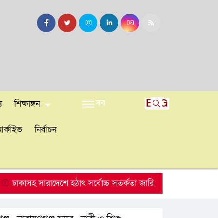
সব
ENG
য
শিক্ষাঙ্গন
র্কাইভ
নির্বাচন
াসহ সারাদেশে হঠাৎ সর্বোচ্চ সতর্কতা জা‌রি
নারায়ণগঞ্জে ডিবি প