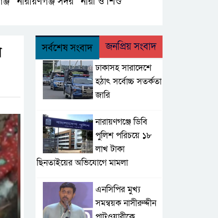
ঞ্জ
নারায়ণগঞ্জ সদর
নারী ও শিশু
,
,
,
জনপ্রিয় সংবাদ
সর্বশেষ সংবাদ
র
ঢাকাসহ সারাদেশে
হঠাৎ সর্বোচ্চ সতর্কতা
জা‌রি
নারায়ণগঞ্জে ডিবি
পুলিশ পরিচয়ে ১৮
লাখ টাকা
ছিনতাইয়ের অভিযোগে মামলা
এনসিপির মুখ্য
সমন্বয়ক নাসীরুদ্দীন
পাটওয়ারীকে