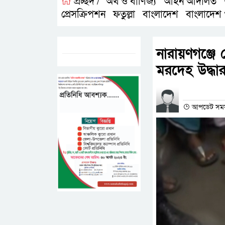
প্রচ্ছদ /
অর্থ ও বাণিজ্য
আইন আদালত
,
,
প্রেসক্রিপশন
ফতুল্লা
বাংলাদেশ
বাংলাদেশ 
,
,
,
ট্যাগস:-
নারায়ণগঞ্জে
মরদেহ উদ্ধা
প্রতিনিধির না
আপডেট সময়- ০