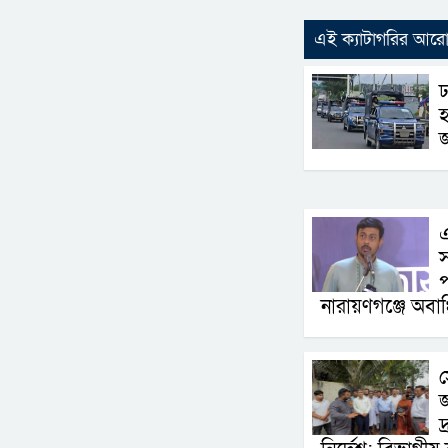
এই ক্যাটাগরির আর
ঢ
হ
জ
এ
স
প
নারায়ণগঞ্জে অবাঞ
স
জ
দ