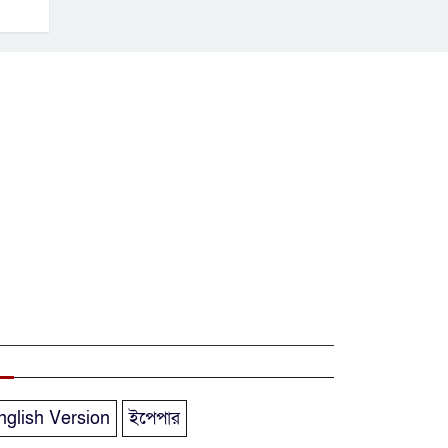
মরদেহ উদ্ধার
নারায়ণগঞ্জে চরম
গ্যাস সংকটে মুখ
থুবড়ে পড়েছে দেড়শ
কলকারখানা
নতুন অর্থবছরের
শুরুতেই ব্যাংক ঋণ
সরকারের একমাত্র
ভরসা
নারায়ণগঞ্জ সিটি
কর্পোরেশনের সীমানা
বর্ধিতকরন গণশুনানি
nglish Version
ইপেপার
অনুষ্ঠিত