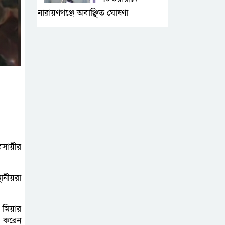
নারায়ণগঞ্জে অবাঞ্ছিত ঘোষণা
‘আমাকে ফাঁসি দিয়ে
দেন’ আন্তর্জাতিক
অপরাধ ট্রাইব্যুনালে
লতিফ সিদ্দিকী
সোনারগাঁয়ের
জলাবদ্ধতা নিরসনে
দ্রুত পদক্ষেপের
বসায়ীর
নির্দেশ: বিভাগীয় কমিশনারের
ানীয়রা
নারায়ণগঞ্জে
দিনমজুরের
রহস্যজনক মৃত্যু,
 মিয়ার
স করেন
শরীরে নির্যাতনের চিহ্ন প্রস্ফুটিত