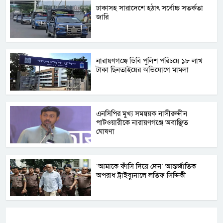
ঢাকাসহ সারাদেশে হঠাৎ সর্বোচ্চ সতর্কতা
জা‌রি
নারায়ণগঞ্জে ডিবি পুলিশ পরিচয়ে ১৮ লাখ
টাকা ছিনতাইয়ের অভিযোগে মামলা
এনসিপির মুখ্য সমন্বয়ক নাসীরুদ্দীন
পাটওয়ারীকে নারায়ণগঞ্জে অবাঞ্ছিত
ঘোষণা
‘আমাকে ফাঁসি দিয়ে দেন’ আন্তর্জাতিক
অপরাধ ট্রাইব্যুনালে লতিফ সিদ্দিকী
ট্যাগস:-