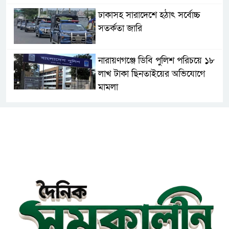
ঢাকাসহ সারাদেশে হঠাৎ সর্বোচ্চ
সতর্কতা জা‌রি
নারায়ণগঞ্জে ডিবি পুলিশ পরিচয়ে ১৮
লাখ টাকা ছিনতাইয়ের অভিযোগে
মামলা
এনসিপির মুখ্য সমন্বয়ক নাসীরুদ্দীন
পাটওয়ারীকে নারায়ণগঞ্জে অবাঞ্ছিত
ঘোষণা
‘আমাকে ফাঁসি দিয়ে দেন’ আন্তর্জাতিক
অপরাধ ট্রাইব্যুনালে লতিফ সিদ্দিকী
সোনারগাঁয়ের জলাবদ্ধতা নিরসনে দ্রুত
পদক্ষেপের নির্দেশ: বিভাগীয়