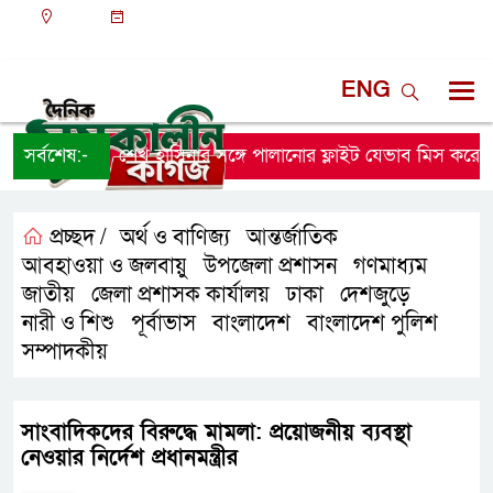
ঢাকা
১০:৫৫ পূর্বাহ্ন, শুক্রবার, ০৭ অগাস্ট ২০২৬, ২৩ শ্রাবণ
১৪৩৩ বঙ্গাব্দ
ENG
সর্বশেষ:-
শেখ হাসিনার সঙ্গে পালানোর ফ্লাইট যেভাব মিস করেছিল
প্রচ্ছদ /
অর্থ ও বাণিজ্য
আন্তর্জাতিক
,
,
আবহাওয়া ও জলবায়ু
উপজেলা প্রশাসন
গণমাধ্যম
,
,
,
জাতীয়
জেলা প্রশাসক কার্যালয়
ঢাকা
দেশজুড়ে
,
,
,
,
নারী ও শিশু
পূর্বাভাস
বাংলাদেশ
বাংলাদেশ পুলিশ
,
,
,
,
সম্পাদকীয়
​সাংবাদিকদের বিরুদ্ধে মামলা: প্রয়োজনীয় ব্যবস্থা
নেওয়ার নির্দেশ প্রধানমন্ত্রীর