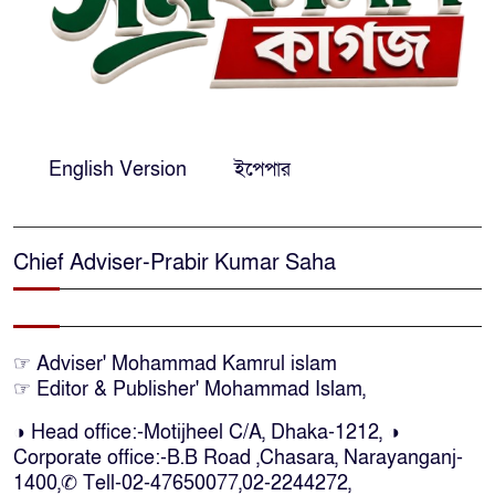
কমিশনারের
নারায়ণগঞ্জে দিনমজুরের রহস্যজনক
মৃত্যু, শরীরে নির্যাতনের চিহ্ন প্রস্ফুটিত
English Version
ইপেপার
প্রাণনাশের আশঙ্কা থাকলেও ডিসেম্বরের
মধ্যেই বাংলাদেশে ফিরতে চান শেখ
হাসিনা
Chief Adviser-Prabir Kumar Saha
নির্দিষ্ট কোনো মামলা না থাকলে ‘শ্যোন
অ্যারেস্ট’ নয়, হাইকোর্টের আদেশ
স্থগিত
☞ Adviser' Mohammad Kamrul islam
☞ Editor & Publisher' Mohammad Islam,
দক্ষিণ আফ্রিকায় অগ্নিকান্ডে নিহতদের
◑ Head office:-Motijheel C/A, Dhaka-1212, ◑
লাশ আনা’সহ পূর্ণ সহায়তার আশ্বাস
Corporate office:-B.B Road ,Chasara, Narayanganj-
ইউএনও’র
1400,✆ Tell-02-47650077,02-2244272,