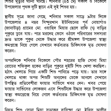
শিশুর মৃত্যুর ঘটনা ঘটছে। শনিবার (২৩ মে) সকাল ও বিকেলে
উপজেলার পৃথক দুটি স্থানে এই দুই শিশুর হয়।
স্থানীয় সূত্রে জানা গেছে, শনিবার সকাল সাড়ে ৯টার দিকে
উপজেলার ৪ নম্বর সিন্দুরখান ইউনিয়নের পূর্ব নোয়াগাঁও
(জানাউড়া) গ্রামের মো. ওয়াহিদ মিয়ার ছেলে রাফি (৭) বাড়ির
পুকুরে ডুবে যায়। পরে মরদেহ ভেসে ওঠলে পরিবারের সদস্যরা
দ্রুত তাকে পুকুর থেকে উদ্ধার করে শ্রীমঙ্গল উপজেলা স্বাস্থ্য
কমপ্লক্সে নিয়ে গেলে সেখানে কর্তব্যরত চিকিৎসক মৃত ঘোষণা
করেন।
অপরদিকে শনিবার বিকেলে পৌর শহরের হাজি সোনা মিয়া
রোডের শফিকুল হকের বাড়ির পুকুরে দুইটি শিশু খেলা করছিল।
হঠাৎ খেলতে গিয়ে একটি শিশু পানিতে পড়ে যায়। তার সঙ্গে
খেলতে থাকা অপর শিশুটি অন্যদের ডেকে আনলে সেখানে
উপস্থিত প্রতিবেশীরা ফায়ার সার্ভিসে খবর দেন। খবর পেয়ে
ফায়ার সার্ভিসের লোকজন এসে শিশুটিকে উদ্ধার করে উপজেলা
স্বাস্থ্য কমপ্লেক্সে নিয়ে গেলে কর্তব্যরত চিকিৎসক মৃত ঘোষণা
করেন।
নিহত শিশু সোনা মিয়া সড়কের বাসিন্দা মো. ইদ্রিস আলীর