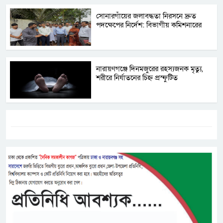
সোনারগাঁয়ের জলাবদ্ধতা নিরসনে দ্রুত
পদক্ষেপের নির্দেশ: বিভাগীয় কমিশনারের
নারায়ণগঞ্জে দিনমজুরের রহস্যজনক মৃত্যু,
শরীরে নির্যাতনের চিহ্ন প্রস্ফুটিত
ট্যাগস:-