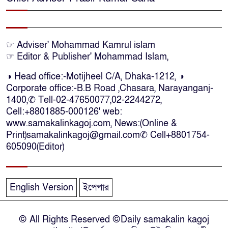
লাশ আনা’সহ পূর্ণ সহায়তার আশ্বাস
ইউএনও’র
কক্সবাজারে কোস্টগার্ডের অভিযানে
☞ Adviser' Mohammad Kamrul islam
☞ Editor & Publisher' Mohammad Islam,
দেশীয় মদসহ আটক-৪
◑ Head office:-Motijheel C/A, Dhaka-1212, ◑
Corporate office:-B.B Road ,Chasara, Narayanganj-
দক্ষিণ আফ্রিকায় দোকানে আগুন, ৬
1400,✆ Tell-02-47650077,02-2244272,
বাংলাদেশি নিহত
Cell:+8801885-000126' web:
www.samakalinkagoj.com, News:(Online &
Print)samakalinkagoj@gmail.com✆
Cell
+8801754-
দৃষ্টিপ্রতিবন্ধী শিক্ষার্থী পাশে দাঁড়ালেন
605090(Editor)
নারায়ণগঞ্জের মানবিক ডিসি
নারায়ণগঞ্জে পুলিশ কর্মকর্তার ঝুলন্ত
English Version
ইপেপার
মরদেহ উদ্ধার
© All Rights Reserved ©Daily samakalin kagoj
নারায়ণগঞ্জে চরম গ্যাস সংকটে মুখ