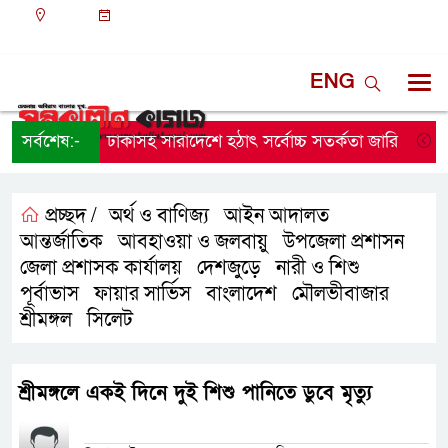
ঢাকা
০৬:৪৩ অপরাহ্ন, বৃহস্পতিবার, ০৬ অগাস্ট ২০২৬, ২২
শ্রাবণ ১৪৩৩ বঙ্গাব্দ
ENG
সর্বশেষ:-
ঢাকাসহ সারাদেশে হঠাৎ সর্বোচ্চ সতর্কতা জা‌রি
নারায়
প্রচ্ছদ /
অর্থ ও বাণিজ্য
আইন আদালত
,
,
আন্তর্জাতিক
আবহাওয়া ও জলবায়ু
উপজেলা প্রশাসন
,
,
,
জেলা প্রশাসক কার্যালয়
দেশজুড়ে
নারী ও শিশু
,
,
,
পূর্বাভাস
ফায়ার সার্ভিস
বাংলাদেশ
মৌলভীবাজার
,
,
,
,
শ্রীমঙ্গল
সিলেট
,
শ্রীমঙ্গলে একই দিনে দুই শিশু পানিতে ডুবে মৃত্যু
প্রতিনিধির নাম