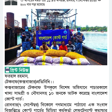
আপডেট সময়- ০৫:১১:৪৬ অপরাহ্ন, রবিবার, ৭ সেপ্টেম্বর ২০২৫
২০০ বার পড়া হয়েছে
ফরহাদ রহমান,
টেকনাফ(কক্সবাজার)প্রতিনিধি।।
কক্সবাজারের টেকনাফ উপকূলে বিশেষ অভিযানে পাচারকালে
খাদ্য সামগ্রী ও নৌযানসহ ১০ জনকে আটক করেছে বাংলাদেশ
কোস্ট গার্ড।
রোববার(৭ সেপ্টেম্বর) বিকেলে গণমাধ্যমে পাঠানো এক সংবাদ
বিজ্ঞপ্তিতে কোস্ট গার্ডের মিডিয়া কর্মকর্তা লেফটেন্যান্ট কমান্ডার