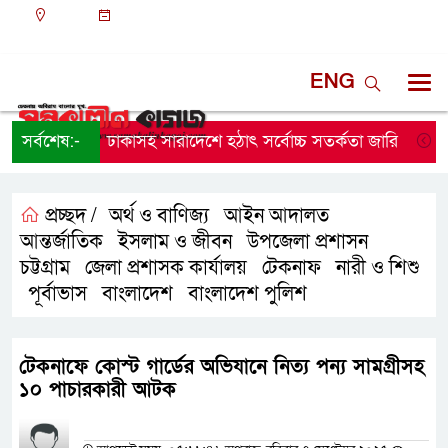
ঢাকা
০৯:৩৫ অপরাহ্ন, বৃহস্পতিবার, ০৬ অগাস্ট ২০২৬, ২২
শ্রাবণ ১৪৩৩ বঙ্গাব্দ
ENG
সর্বশেষ:-
ঢাকাসহ সারাদেশে হঠাৎ সর্বোচ্চ সতর্কতা জা‌রি
নারা
প্রচ্ছদ /
অর্থ ও বাণিজ্য
আইন আদালত
,
,
আন্তর্জাতিক
ইসলাম ও জীবন
উপজেলা প্রশাসন
,
,
,
চট্টগ্রাম
জেলা প্রশাসক কার্যালয়
টেকনাফ
নারী ও শিশু
,
,
,
পূর্বাভাস
বাংলাদেশ
বাংলাদেশ পুলিশ
,
,
,
টেকনাফে কোস্ট গার্ডের অভিযানে নিত্য পন্য সামগ্রীসহ
১০ পাচারকারী আটক
প্রতিনিধির নাম