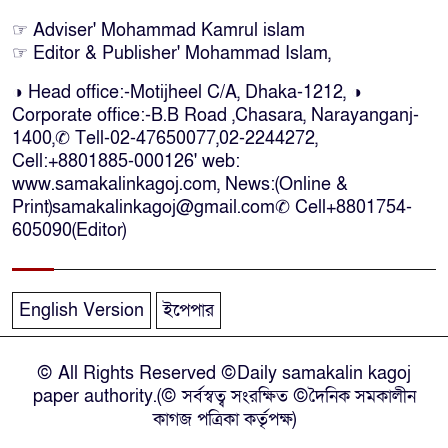
কক্সবাজারে কোস্টগার্ডের অভিযানে
☞ Adviser' Mohammad Kamrul islam
☞ Editor & Publisher' Mohammad Islam,
দেশীয় মদসহ আটক-৪
◑ Head office:-Motijheel C/A, Dhaka-1212, ◑
Corporate office:-B.B Road ,Chasara, Narayanganj-
দক্ষিণ আফ্রিকায় দোকানে আগুন, ৬
1400,✆ Tell-02-47650077,02-2244272,
বাংলাদেশি নিহত
Cell:+8801885-000126' web:
www.samakalinkagoj.com, News:(Online &
Print)samakalinkagoj@gmail.com✆
Cell
+8801754-
দৃষ্টিপ্রতিবন্ধী শিক্ষার্থী পাশে দাঁড়ালেন
605090(Editor)
নারায়ণগঞ্জের মানবিক ডিসি
নারায়ণগঞ্জে পুলিশ কর্মকর্তার ঝুলন্ত
English Version
ইপেপার
মরদেহ উদ্ধার
© All Rights Reserved ©Daily samakalin kagoj
নারায়ণগঞ্জে চরম গ্যাস সংকটে মুখ
paper authority.(© সর্বস্বত্ব সংরক্ষিত ©দৈনিক সমকালীন
থুবড়ে পড়েছে দেড়শ কলকারখানা
কাগজ পত্রিকা কর্তৃপক্ষ)