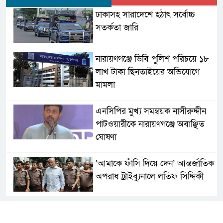
ঢাকাসহ সারাদেশে হঠাৎ সর্বোচ্চ
সতর্কতা জা‌রি
নারায়ণগঞ্জে ডিবি পুলিশ পরিচয়ে ১৮
লাখ টাকা ছিনতাইয়ের অভিযোগে
মামলা
এনসিপির মুখ্য সমন্বয়ক নাসীরুদ্দীন
পাটওয়ারীকে নারায়ণগঞ্জে অবাঞ্ছিত
ঘোষণা
‘আমাকে ফাঁসি দিয়ে দেন’ আন্তর্জাতিক
অপরাধ ট্রাইব্যুনালে লতিফ সিদ্দিকী
সোনারগাঁয়ের জলাবদ্ধতা নিরসনে দ্রুত
পদক্ষেপের নির্দেশ: বিভাগীয়