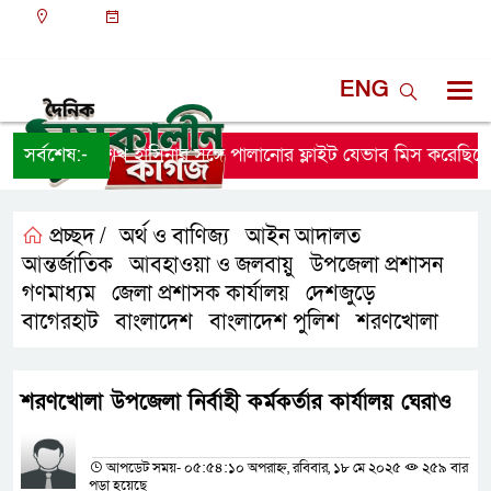
ঢাকা
১২:৪০ অপরাহ্ন, শুক্রবার, ০৭ অগাস্ট ২০২৬, ২৩ শ্রাবণ
১৪৩৩ বঙ্গাব্দ
ENG
সর্বশেষ:-
শেখ হাসিনার সঙ্গে পালানোর ফ্লাইট যেভাব মিস করেছিলে
প্রচ্ছদ /
অর্থ ও বাণিজ্য
আইন আদালত
,
,
আন্তর্জাতিক
আবহাওয়া ও জলবায়ু
উপজেলা প্রশাসন
,
,
,
গণমাধ্যম
জেলা প্রশাসক কার্যালয়
দেশজুড়ে
,
,
,
বাগেরহাট
বাংলাদেশ
বাংলাদেশ পুলিশ
শরণখোলা
,
,
,
শরণখোলা উপজেলা নির্বাহী কর্মকর্তার কার্যালয় ঘেরাও
প্রতিনিধির নাম
আপডেট সময়- ০৫:৫৪:১০ অপরাহ্ন, রবিবার, ১৮ মে ২০২৫
২৫৯ বার
পড়া হয়েছে