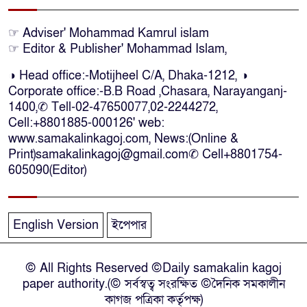
অ্যারেস্ট’ নয়, হাইকোর্টের আদেশ
স্থগিত
☞ Adviser' Mohammad Kamrul islam
☞ Editor & Publisher' Mohammad Islam,
দক্ষিণ আফ্রিকায় অগ্নিকান্ডে নিহতদের
◑ Head office:-Motijheel C/A, Dhaka-1212, ◑
লাশ আনা’সহ পূর্ণ সহায়তার আশ্বাস
Corporate office:-B.B Road ,Chasara, Narayanganj-
ইউএনও’র
1400,✆ Tell-02-47650077,02-2244272,
Cell:+8801885-000126' web:
কক্সবাজারে কোস্টগার্ডের অভিযানে
www.samakalinkagoj.com, News:(Online &
দেশীয় মদসহ আটক-৪
Print)samakalinkagoj@gmail.com✆
Cell
+8801754-
605090(Editor)
দক্ষিণ আফ্রিকায় দোকানে আগুন, ৬
বাংলাদেশি নিহত
English Version
ইপেপার
দৃষ্টিপ্রতিবন্ধী শিক্ষার্থী পাশে দাঁড়ালেন
© All Rights Reserved ©Daily samakalin kagoj
নারায়ণগঞ্জের মানবিক ডিসি
paper authority.(© সর্বস্বত্ব সংরক্ষিত ©দৈনিক সমকালীন
কাগজ পত্রিকা কর্তৃপক্ষ)