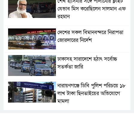
শেখ হাসিনার সঙ্গে পালানোর ফ্লাইট
যেভাব মিস করেছিলেন সালমান এফ
রহমান
দেশের সকল বিমানবন্দরে নিরাপত্তা
জোরদারের নির্দেশ
ঢাকাসহ সারাদেশে হঠাৎ সর্বোচ্চ
সতর্কতা জা‌রি
নারায়ণগঞ্জে ডিবি পুলিশ পরিচয়ে ১৮
লাখ টাকা ছিনতাইয়ের অভিযোগে
মামলা
এনসিপির মুখ্য সমন্বয়ক নাসীরুদ্দীন
পাটওয়ারীকে নারায়ণগঞ্জে অবাঞ্ছিত
ঘোষণা