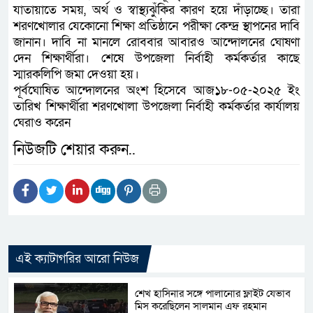
যাতায়াতে সময়, অর্থ ও স্বাস্থ্যঝুঁকির কারণ হয়ে দাঁড়াচ্ছে। তারা
শরণখোলার যেকোনো শিক্ষা প্রতিষ্ঠানে পরীক্ষা কেন্দ্র স্থাপনের দাবি
জানান। দাবি না মানলে রোববার আবারও আন্দোলনের ঘোষণা
দেন শিক্ষার্থীরা। শেষে উপজেলা নির্বাহী কর্মকর্তার কাছে
স্মারকলিপি জমা দেওয়া হয়।
পূর্বঘোষিত আন্দোলনের অংশ হিসেবে আজ১৮-০৫-২০২৫ ইং
তারিখ শিক্ষার্থীরা শরণখোলা উপজেলা নির্বাহী কর্মকর্তার কার্যালয়
ঘেরাও করেন
নিউজটি শেয়ার করুন..
এই ক্যাটাগরির আরো নিউজ
শেখ হাসিনার সঙ্গে পালানোর ফ্লাইট যেভাব
মিস করেছিলেন সালমান এফ রহমান