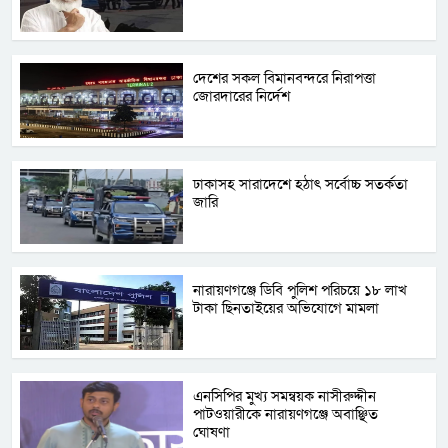
দেশের সকল বিমানবন্দরে নিরাপত্তা
জোরদারের নির্দেশ
ঢাকাসহ সারাদেশে হঠাৎ সর্বোচ্চ সতর্কতা
জা‌রি
নারায়ণগঞ্জে ডিবি পুলিশ পরিচয়ে ১৮ লাখ
টাকা ছিনতাইয়ের অভিযোগে মামলা
এনসিপির মুখ্য সমন্বয়ক নাসীরুদ্দীন
পাটওয়ারীকে নারায়ণগঞ্জে অবাঞ্ছিত
ঘোষণা