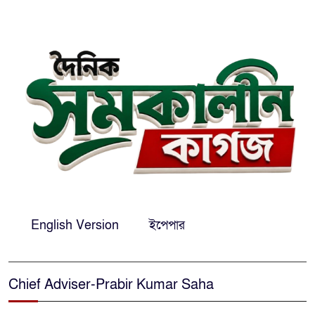
‘আমাকে ফাঁসি দিয়ে দেন’ আন্তর্জাতিক
অপরাধ ট্রাইব্যুনালে লতিফ সিদ্দিকী
সোনারগাঁয়ের জলাবদ্ধতা নিরসনে দ্রুত
পদক্ষেপের নির্দেশ: বিভাগীয়
কমিশনারের
নারায়ণগঞ্জে দিনমজুরের রহস্যজনক
মৃত্যু, শরীরে নির্যাতনের চিহ্ন প্রস্ফুটিত
English Version
ইপেপার
প্রাণনাশের আশঙ্কা থাকলেও ডিসেম্বরের
মধ্যেই বাংলাদেশে ফিরতে চান শেখ
হাসিনা
Chief Adviser-Prabir Kumar Saha
নির্দিষ্ট কোনো মামলা না থাকলে ‘শ্যোন