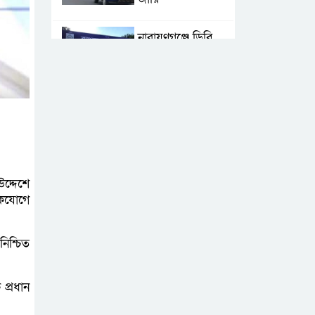
নারায়ণগঞ্জে ডিবি
পুলিশ পরিচয়ে ১৮
লাখ টাকা
ছিনতাইয়ের অভিযোগে মামলা
এনসিপির মুখ্য
সমন্বয়ক নাসীরুদ্দীন
পাটওয়ারীকে
উদ্দেশে
নারায়ণগঞ্জে অবাঞ্ছিত ঘোষণা
একযোগে
‘আমাকে ফাঁসি দিয়ে
িশ্চিত
দেন’ আন্তর্জাতিক
অপরাধ ট্রাইব্যুনালে
প্রধান
লতিফ সিদ্দিকী