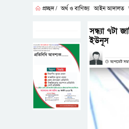
প্রচ্ছদ /
অর্থ ও বাণিজ্য
আইন আদালত
,
,
ট্যাগস:-
সন্ধ্যা ৭টা 
ইউনূস
প্রতিনিধির না
আপডেট সময়- 