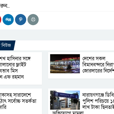
রুন..
ো নিউজ
েখ হাসিনার সঙ্গে
দেশের সকল
ালানোর ফ্লাইট
বিমানবন্দরে নিরাপ
েভাব মিস
জোরদারের নির্দে
ান এফ রহমান
াকাসহ সারাদেশে
নারায়ণগঞ্জে ডিবি
ঠাৎ সর্বোচ্চ সতর্কতা
পুলিশ পরিচয়ে ১
া‌রি
লাখ টাকা ছিনতা
অভিযোগে মামলা