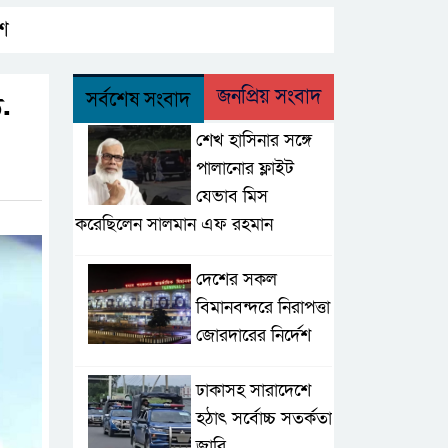
েশ
জনপ্রিয় সংবাদ
সর্বশেষ সংবাদ
ড.
শেখ হাসিনার সঙ্গে
পালানোর ফ্লাইট
যেভাব মিস
করেছিলেন সালমান এফ রহমান
দেশের সকল
বিমানবন্দরে নিরাপত্তা
জোরদারের নির্দেশ
ঢাকাসহ সারাদেশে
হঠাৎ সর্বোচ্চ সতর্কতা
জা‌রি