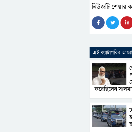
নিউজটি শেয়ার ক
এই ক্যাটাগরির আর
শ
প
য
করেছিলেন সালম
ঢ
হ
জ