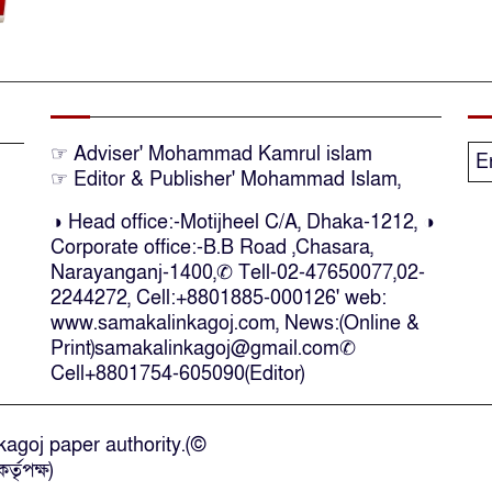
☞ Adviser' Mohammad Kamrul islam
E
☞ Editor & Publisher' Mohammad Islam,
◑ Head office:-Motijheel C/A, Dhaka-1212, ◑
Corporate office:-B.B Road ,Chasara,
Narayanganj-1400,✆ Tell-02-47650077,02-
2244272, Cell:+8801885-000126' web:
www.samakalinkagoj.com, News:(Online &
Print)samakalinkagoj@gmail.com✆
Cell
+8801754-605090(Editor)
agoj paper authority.(©
্তৃপক্ষ)