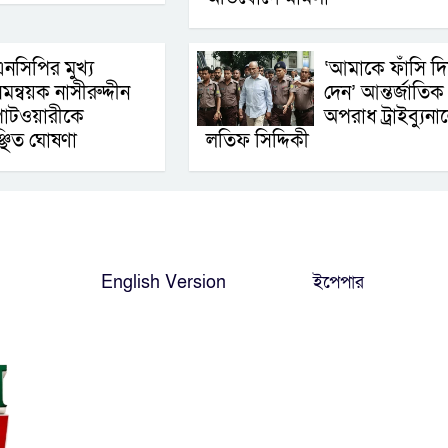
নসিপির মুখ্য
‘আমাকে ফাঁসি দি
মন্বয়ক নাসীরুদ্দীন
দেন’ আন্তর্জাতিক
াটওয়ারীকে
অপরাধ ট্রাইব্যুনা
্ছিত ঘোষণা
লতিফ সিদ্দিকী
English Version
ইপেপার