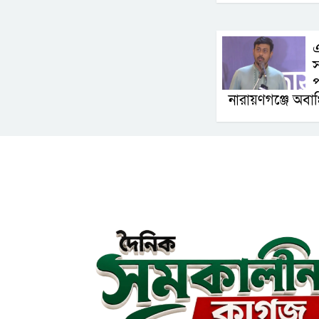
এ
স
প
নারায়ণগঞ্জে অবাঞ