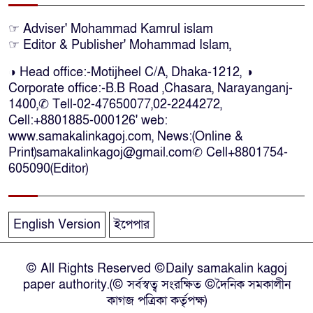
কক্সবাজারে কোস্টগার্ডের অভিযানে
☞ Adviser' Mohammad Kamrul islam
☞ Editor & Publisher' Mohammad Islam,
দেশীয় মদসহ আটক-৪
◑ Head office:-Motijheel C/A, Dhaka-1212, ◑
Corporate office:-B.B Road ,Chasara, Narayanganj-
দক্ষিণ আফ্রিকায় দোকানে আগুন, ৬
1400,✆ Tell-02-47650077,02-2244272,
বাংলাদেশি নিহত
Cell:+8801885-000126' web:
www.samakalinkagoj.com, News:(Online &
Print)samakalinkagoj@gmail.com✆
Cell
+8801754-
দৃষ্টিপ্রতিবন্ধী শিক্ষার্থী পাশে দাঁড়ালেন
605090(Editor)
নারায়ণগঞ্জের মানবিক ডিসি
নারায়ণগঞ্জে পুলিশ কর্মকর্তার ঝুলন্ত
English Version
ইপেপার
মরদেহ উদ্ধার
© All Rights Reserved ©Daily samakalin kagoj
নারায়ণগঞ্জে চরম গ্যাস সংকটে মুখ
paper authority.(© সর্বস্বত্ব সংরক্ষিত ©দৈনিক সমকালীন
থুবড়ে পড়েছে দেড়শ কলকারখানা
কাগজ পত্রিকা কর্তৃপক্ষ)