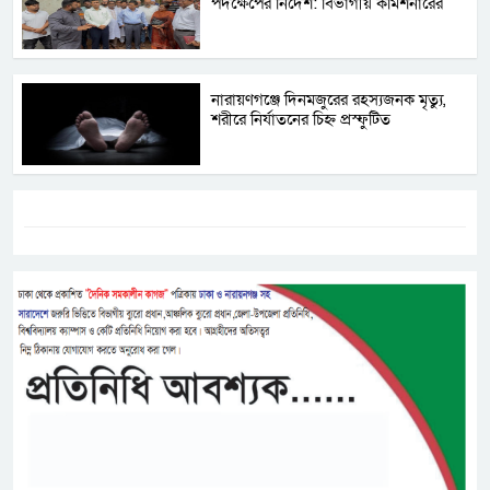
পদক্ষেপের নির্দেশ: বিভাগীয় কমিশনারের
নারায়ণগঞ্জে দিনমজুরের রহস্যজনক মৃত্যু,
শরীরে নির্যাতনের চিহ্ন প্রস্ফুটিত
ট্যাগস:-