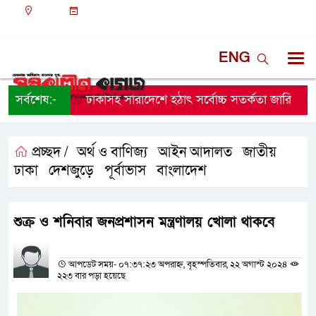
ঢাকা
০৮:৪৭ অপরাহ্ন, বুধবার, ০৫ অগাস্ট ২০২৬, ২১ শ্রাবণ
১৪৩৩ বঙ্গাব্দ
ENG
সর্বশেষ:-
ঢাকাসহ সারাদেশে হঠাৎ সর্বোচ্চ সতর্কতা জা‌রি
না
প্রচ্ছদ /
অর্থ ও বাণিজ্য
আইন আদালত
জাতীয়
,
,
,
ঢাকা
দেশজুড়ে
পূর্বাভাস
বাংলাদেশ
,
,
,
শুক্র ও শনিবার জনপ্রশাসন মন্ত্রণালয় খোলা থাকবে
প্রতিনিধির নাম
আপডেট সময়- ০৭:৩৭:২৩ অপরাহ্ন, বৃহস্পতিবার, ২২ অগাস্ট ২০২৪
২২৩ বার পড়া হয়েছে