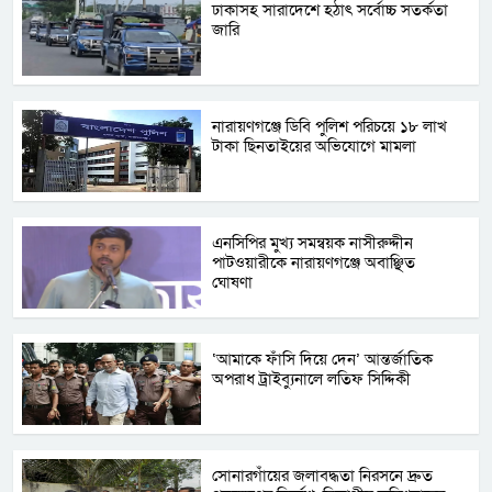
ঢাকাসহ সারাদেশে হঠাৎ সর্বোচ্চ সতর্কতা
জা‌রি
নারায়ণগঞ্জে ডিবি পুলিশ পরিচয়ে ১৮ লাখ
টাকা ছিনতাইয়ের অভিযোগে মামলা
এনসিপির মুখ্য সমন্বয়ক নাসীরুদ্দীন
পাটওয়ারীকে নারায়ণগঞ্জে অবাঞ্ছিত
ঘোষণা
‘আমাকে ফাঁসি দিয়ে দেন’ আন্তর্জাতিক
অপরাধ ট্রাইব্যুনালে লতিফ সিদ্দিকী
সোনারগাঁয়ের জলাবদ্ধতা নিরসনে দ্রুত