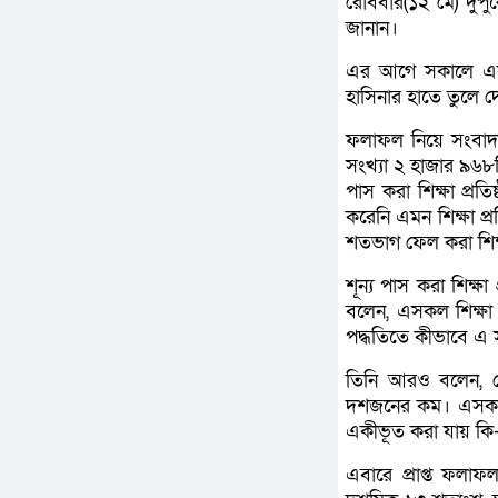
রোববার(১২ মে) দুপু
জানান।
এর আগে সকালে এসএসস
হাসিনার হাতে তুলে দ
ফলাফল নিয়ে সংবাদ সম
সংখ্যা ২ হাজার ৯৬
পাস করা শিক্ষা প্রত
করেনি এমন শিক্ষা প্
শতভাগ ফেল করা শিক্ষ
শূন্য পাস করা শিক্ষা 
বলেন, এসকল শিক্ষা প্র
পদ্ধতিতে কীভাবে এ স
তিনি আরও বলেন, যে
দশজনের কম। এসকল শি
একীভূত করা যায় কি-ন
এবারে প্রাপ্ত ফলা