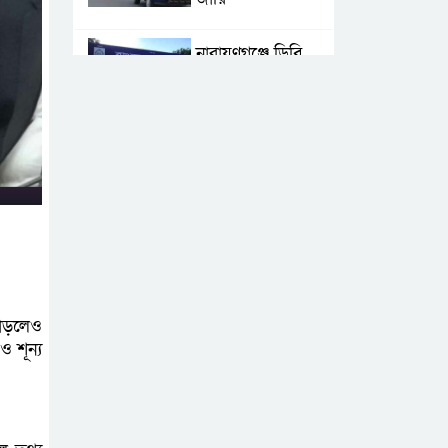
নারায়ণগঞ্জে ডিবি
পুলিশ পরিচয়ে ১৮
লাখ টাকা
ছিনতাইয়ের অভিযোগে মামলা
এনসিপির মুখ্য
সমন্বয়ক নাসীরুদ্দীন
পাটওয়ারীকে
নারায়ণগঞ্জে অবাঞ্ছিত ঘোষণা
বাড়লেও
‘আমাকে ফাঁসি দিয়ে
 শূন্য
দেন’ আন্তর্জাতিক
অপরাধ ট্রাইব্যুনালে
লতিফ সিদ্দিকী