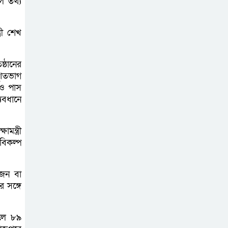
ল তথ্য
সোনারগাঁয়ের
জলাবদ্ধতা নিরসনে
রী শেখ
দ্রুত পদক্ষেপের
নির্দেশ: বিভাগীয় কমিশনারের
্ঠানের
 শতভাগ
নারায়ণগঞ্জে
ীও পাস
দিনমজুরের
্যবধানে
রহস্যজনক মৃত্যু,
শরীরে নির্যাতনের চিহ্ন প্রস্ফুটিত
মন্ত্রী
 বিকল্প
প্রাণনাশের আশঙ্কা
থাকলেও ডিসেম্বরের
ুজন বা
মধ্যেই বাংলাদেশে
 সঙ্গে
ফিরতে চান শেখ হাসিনা
ালে ৮৯
নির্দিষ্ট কোনো মামলা