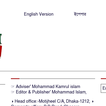
English Version
ইপেপার
☞ Adviser' Mohammad Kamrul islam
E
☞ Editor & Publisher' Mohammad Islam,
◑ Head office:-Motijheel C/A, Dhaka-1212, ◑