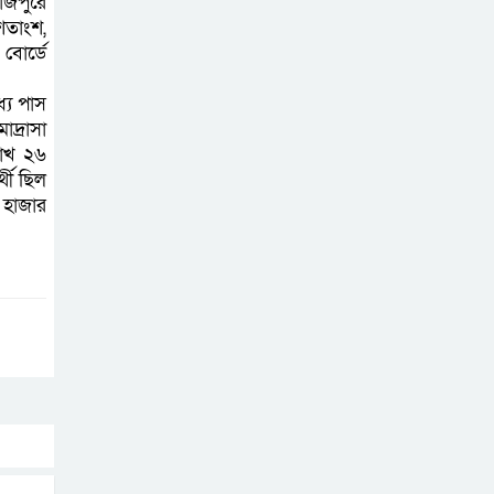
াজপুরে
না থাকলে ‘শ্যোন
তাংশ,
অ্যারেস্ট’ নয়,
বোর্ডে
হাইকোর্টের আদেশ স্থগিত
যে পাস
দ্রাসা
দক্ষিণ আফ্রিকায়
লাখ ২৬
অগ্নিকান্ডে নিহতদের
থী ছিল
লাশ আনা’সহ পূর্ণ
 হাজার
সহায়তার আশ্বাস ইউএনও’র
কক্সবাজারে
কোস্টগার্ডের
অভিযানে দেশীয়
মদসহ আটক-৪
দক্ষিণ আফ্রিকায়
দোকানে আগুন, ৬