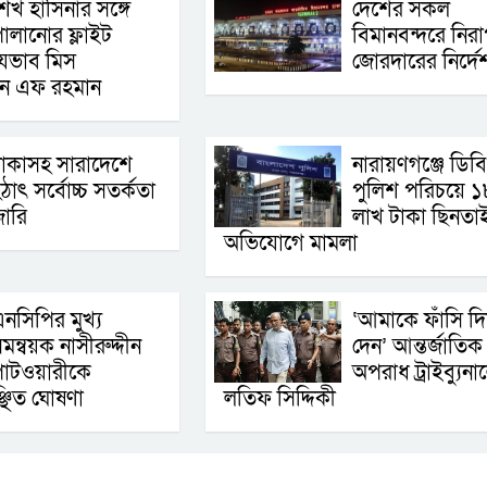
েখ হাসিনার সঙ্গে
দেশের সকল
ালানোর ফ্লাইট
বিমানবন্দরে নিরাপ
েভাব মিস
জোরদারের নির্দে
ান এফ রহমান
াকাসহ সারাদেশে
নারায়ণগঞ্জে ডিবি
ঠাৎ সর্বোচ্চ সতর্কতা
পুলিশ পরিচয়ে ১
া‌রি
লাখ টাকা ছিনতা
অভিযোগে মামলা
নসিপির মুখ্য
‘আমাকে ফাঁসি দি
মন্বয়ক নাসীরুদ্দীন
দেন’ আন্তর্জাতিক
াটওয়ারীকে
অপরাধ ট্রাইব্যুনা
্ছিত ঘোষণা
লতিফ সিদ্দিকী