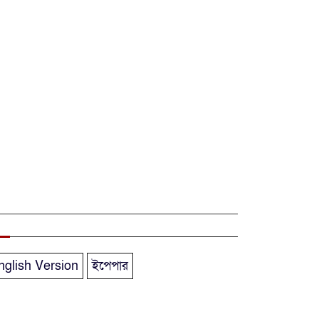
নতুন অর্থবছরের
শুরুতেই ব্যাংক ঋণ
সরকারের একমাত্র
ভরসা
নারায়ণগঞ্জ সিটি
কর্পোরেশনের সীমানা
বর্ধিতকরন গণশুনানি
অনুষ্ঠিত
বীরমুক্তিযোদ্ধা ও
শহীদ পরিবারের
সম্মানী ভাতা বাড়িয়ে
nglish Version
ইপেপার
প্রজ্ঞাপন জারি
৩২ ডিসিকে