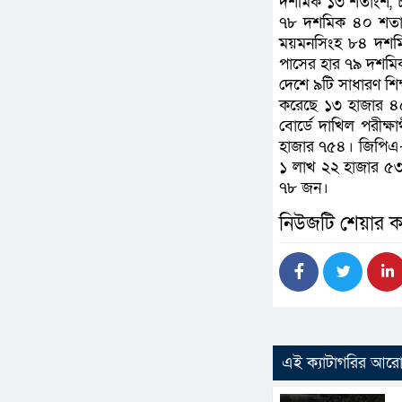
দশমিক ১৩ শতাংশ, চট
৭৮ দশমিক ৪০ শতা
ময়মনসিংহ ৮৪ দশমি
পাসের হার ৭৯ দশমিক
দেশে ৯টি সাধারণ শিক
করেছে ১৩ হাজার ৪
বোর্ডে দাখিল পরীক
হাজার ৭৫৪। জিপিএ-৫ 
১ লাখ ২২ হাজার ৫৩
৭৮ জন।
নিউজটি শেয়ার ক
এই ক্যাটাগরির আর