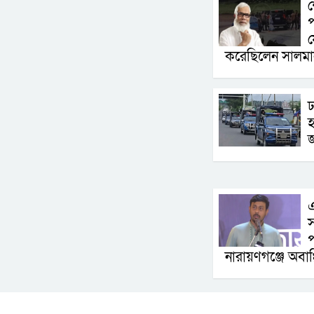
শ
প
য
করেছিলেন সালম
ঢ
হ
জ
এ
স
প
নারায়ণগঞ্জে অবাঞ