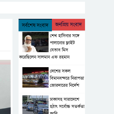
জনপ্রিয় সংবাদ
সর্বশেষ সংবাদ
শেখ হাসিনার সঙ্গে
পালানোর ফ্লাইট
যেভাব মিস
করেছিলেন সালমান এফ রহমান
দেশের সকল
বিমানবন্দরে নিরাপত্তা
জোরদারের নির্দেশ
ঢাকাসহ সারাদেশে
হঠাৎ সর্বোচ্চ সতর্কতা
জা‌রি