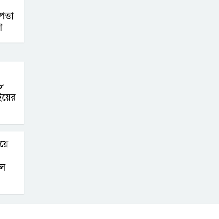
বাংলাদেশি নিহত
ত্তা
শ
দৃষ্টিপ্রতিবন্ধী শিক্ষার্থী
পাশে দাঁড়ালেন
নারায়ণগঞ্জের মানবিক
ডিসি
৮
ইয়ের
নারায়ণগঞ্জে পুলিশ
কর্মকর্তার ঝুলন্ত
মরদেহ উদ্ধার
য়ে
নারায়ণগঞ্জে চরম
লে
গ্যাস সংকটে মুখ
থুবড়ে পড়েছে দেড়শ
কলকারখানা