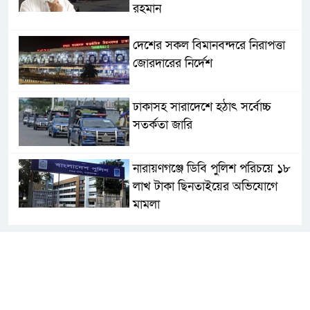
রহমান
দেশের সকল বিমানবন্দরে নিরাপত্তা
জোরদারের নির্দেশ
ঢাকাসহ সারাদেশে হঠাৎ সর্বোচ্চ
সতর্কতা জা‌রি
নারায়ণগঞ্জে ডিবি পুলিশ পরিচয়ে ১৮
লাখ টাকা ছিনতাইয়ের অভিযোগে
মামলা
এনসিপির মুখ্য সমন্বয়ক নাসীরুদ্দীন
পাটওয়ারীকে নারায়ণগঞ্জে অবাঞ্ছিত
ঘোষণা