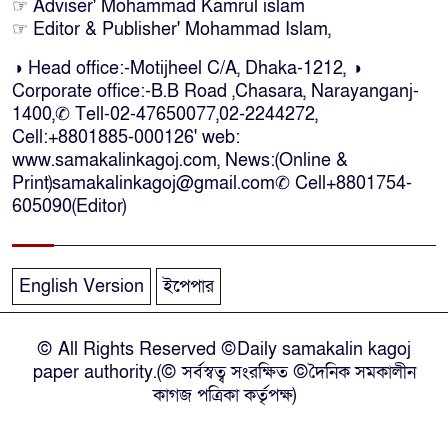
☞ Adviser' Mohammad Kamrul islam
☞ Editor & Publisher' Mohammad Islam,
দক্ষিণ আফ্রিকায় অগ্নিকান্ডে নিহতদের
◑ Head office:-Motijheel C/A, Dhaka-1212, ◑
লাশ আনা’সহ পূর্ণ সহায়তার আশ্বাস
Corporate office:-B.B Road ,Chasara, Narayanganj-
ইউএনও’র
1400,✆ Tell-02-47650077,02-2244272,
Cell:+8801885-000126' web:
কক্সবাজারে কোস্টগার্ডের অভিযানে
www.samakalinkagoj.com, News:(Online &
দেশীয় মদসহ আটক-৪
Print)samakalinkagoj@gmail.com✆
Cell
+8801754-
605090(Editor)
দক্ষিণ আফ্রিকায় দোকানে আগুন, ৬
বাংলাদেশি নিহত
English Version
ইপেপার
দৃষ্টিপ্রতিবন্ধী শিক্ষার্থী পাশে দাঁড়ালেন
© All Rights Reserved ©Daily samakalin kagoj
নারায়ণগঞ্জের মানবিক ডিসি
paper authority.(© সর্বস্বত্ব সংরক্ষিত ©দৈনিক সমকালীন
কাগজ পত্রিকা কর্তৃপক্ষ)
নারায়ণগঞ্জে পুলিশ কর্মকর্তার ঝুলন্ত