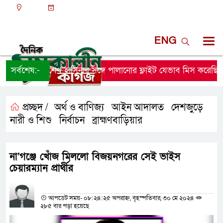
ঢাকা
১২:৩৪ অপরাহ্ন, শুক্রবার, ০৭ অগাস্ট ২০২৬, ২৩ শ্রাবণ
১৪৩৩ বঙ্গাব্দ
ENG
সর্বশেষ:-
শেখ হাসিনার সঙ্গে পালানোর ফ্লাইট যেভাব মিস করেছিলে
প্রচ্ছদ /
অর্থ ও বাণিজ্য
আইন আদালত
দেশজুড়ে
,
,
,
নারী ও শিশু
নির্বাচন
ব্রাহ্মণবাড়িয়ার
,
,
না’গঞ্জে খোঁজ মিললো বিজয়নগরের সেই ভাইস
চেয়ারম্যান প্রার্থীর
প্রতিনিধির নাম
আপডেট সময়- ০৮:২৪:২৫ অপরাহ্ন, বৃহস্পতিবার, ৩০ মে ২০২৪
২৮৫ বার পড়া হয়েছে