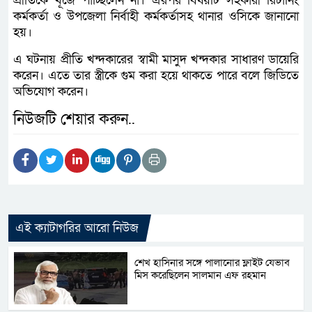
প্রীতিকে খূজে পাচ্ছিলেন না। এরপর বিষয়টি সহকারী রিটার্নিং
কর্মকর্তা ও উপজেলা নির্বাহী কর্মকর্তাসহ থানার ওসিকে জানানো
হয়।
এ ঘটনায় প্রীতি খন্দকারের স্বামী মাসুদ খন্দকার সাধারণ ডায়েরি
করেন। এতে তার স্ত্রীকে গুম করা হয়ে থাকতে পারে বলে জিডিতে
অভিযোগ করেন।
নিউজটি শেয়ার করুন..
এই ক্যাটাগরির আরো নিউজ
শেখ হাসিনার সঙ্গে পালানোর ফ্লাইট যেভাব
মিস করেছিলেন সালমান এফ রহমান