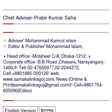
প্রাণনাশের আশঙ্কা থাকলেও ডিসেম্বরের
মধ্যেই বাংলাদেশে ফিরতে চান শেখ
Chief Adviser-Prabir Kumar Saha
হাসিনা
নির্দিষ্ট কোনো মামলা না থাকলে ‘শ্যোন
☞ Adviser' Mohammad Kamrul islam
অ্যারেস্ট’ নয়, হাইকোর্টের আদেশ
☞ Editor & Publisher' Mohammad Islam,
স্থগিত
◑ Head office:-Motijheel C/A, Dhaka-1212, ◑
Corporate office:-B.B Road ,Chasara, Narayanganj-
দক্ষিণ আফ্রিকায় অগ্নিকান্ডে নিহতদের
1400,✆ Tell-02-47650077,02-2244272,
লাশ আনা’সহ পূর্ণ সহায়তার আশ্বাস
Cell:+8801885-000126' web:
ইউএনও’র
www.samakalinkagoj.com, News:(Online &
Print)samakalinkagoj@gmail.com✆
Cell
+8801754-
কক্সবাজারে কোস্টগার্ডের অভিযানে
605090(Editor)
দেশীয় মদসহ আটক-৪
English Version
ইপেপার
দক্ষিণ আফ্রিকায় দোকানে আগুন, ৬