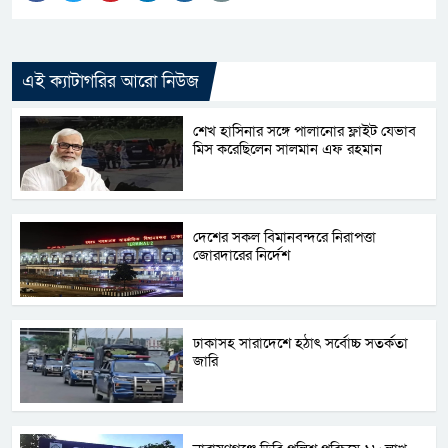
এই ক্যাটাগরির আরো নিউজ
শেখ হাসিনার সঙ্গে পালানোর ফ্লাইট যেভাব
মিস করেছিলেন সালমান এফ রহমান
দেশের সকল বিমানবন্দরে নিরাপত্তা
জোরদারের নির্দেশ
ঢাকাসহ সারাদেশে হঠাৎ সর্বোচ্চ সতর্কতা
জা‌রি