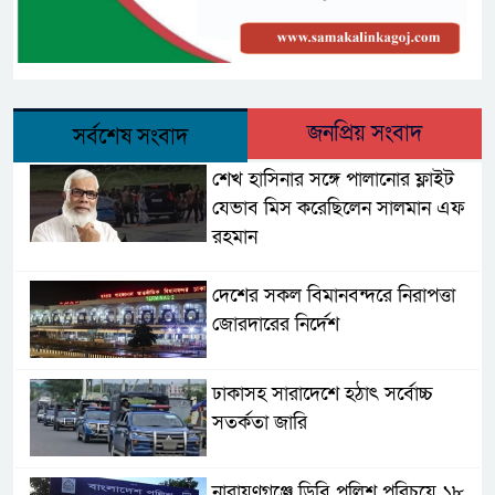
জনপ্রিয় সংবাদ
সর্বশেষ সংবাদ
শেখ হাসিনার সঙ্গে পালানোর ফ্লাইট
যেভাব মিস করেছিলেন সালমান এফ
রহমান
দেশের সকল বিমানবন্দরে নিরাপত্তা
জোরদারের নির্দেশ
ঢাকাসহ সারাদেশে হঠাৎ সর্বোচ্চ
সতর্কতা জা‌রি
নারায়ণগঞ্জে ডিবি পুলিশ পরিচয়ে ১৮