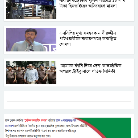
নারায়ণগঞ্জে ডিবি পুলিশ পরিচয়ে ১৮ লাখ
টাকা ছিনতাইয়ের অভিযোগে মামলা
এনসিপির মুখ্য সমন্বয়ক নাসীরুদ্দীন
পাটওয়ারীকে নারায়ণগঞ্জে অবাঞ্ছিত
ঘোষণা
‘আমাকে ফাঁসি দিয়ে দেন’ আন্তর্জাতিক
অপরাধ ট্রাইব্যুনালে লতিফ সিদ্দিকী
ট্যাগস:-