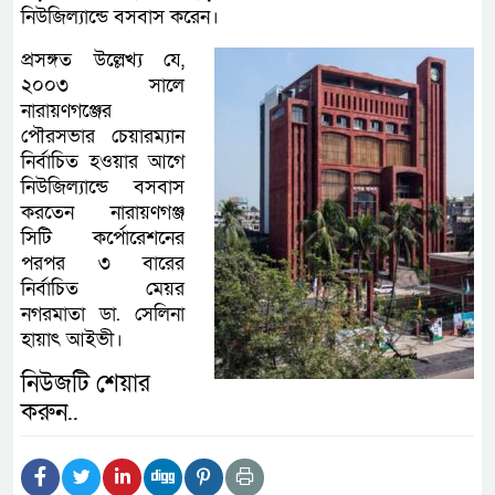
নিউজিল্যান্ডে বসবাস করেন।
প্রসঙ্গত উল্লেখ্য যে,
২০০৩ সালে
নারায়ণগঞ্জের
পৌরসভার চেয়ারম্যান
নির্বাচিত হওয়ার আগে
নিউজিল্যান্ডে বসবাস
করতেন নারায়ণগঞ্জ
সিটি কর্পোরেশনের
পরপর ৩ বারের
নির্বাচিত মেয়র
নগরমাতা ডা. সেলিনা
হায়াৎ আইভী।
নিউজটি শেয়ার
করুন..