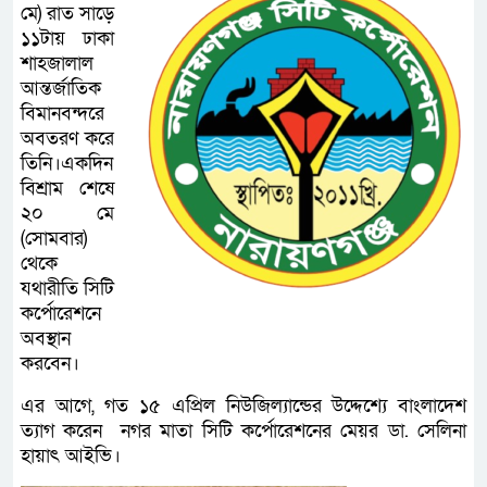
মে) রাত সাড়ে
১১টায় ঢাকা
শাহজালাল
আন্তর্জাতিক
বিমানবন্দরে
অবতরণ করে
তিনি।একদিন
বিশ্রাম শেষে
২০ মে
(সোমবার)
থেকে
যথারীতি সিটি
কর্পোরেশনে
অবস্থান
করবেন।
এর আগে, গত ১৫ এপ্রিল নিউজিল্যান্ডের উদ্দেশ্যে বাংলাদেশ
ত্যাগ করেন নগর মাতা সিটি কর্পোরেশনের মেয়র ডা. সেলিনা
হায়াৎ আইভি।