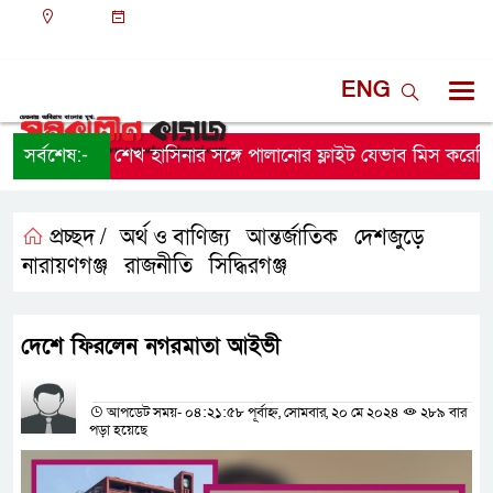
ঢাকা
০৮:১৯ পূর্বাহ্ন, শুক্রবার, ০৭ অগাস্ট ২০২৬, ২৩ শ্রাবণ
১৪৩৩ বঙ্গাব্দ
ENG
সর্বশেষ:-
শেখ হাসিনার সঙ্গে পালানোর ফ্লাইট যেভাব মিস করেছিলে
প্রচ্ছদ /
অর্থ ও বাণিজ্য
আন্তর্জাতিক
দেশজুড়ে
,
,
,
নারায়ণগঞ্জ
রাজনীতি
সিদ্ধিরগঞ্জ
,
,
দেশে ফিরলেন নগরমাতা আইভী
প্রতিনিধির নাম
আপডেট সময়- ০৪:২১:৫৮ পূর্বাহ্ন, সোমবার, ২০ মে ২০২৪
২৮৯ বার
পড়া হয়েছে