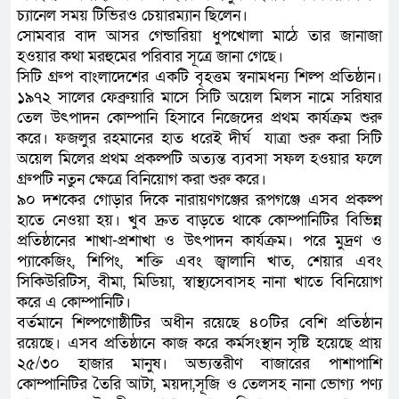
চ্যানেল সময় টিভিরও চেয়ারম্যান ছিলেন।
সোমবার বাদ আসর গেন্ডারিয়া ধুপখোলা মাঠে তার জানাজা
হওয়ার কথা মরহুমের পরিবার সূত্রে জানা গেছে।
সিটি গ্রুপ বাংলাদেশের একটি বৃহত্তম স্বনামধন্য শিল্প প্রতিষ্ঠান।
১৯৭২ সালের ফেব্রুয়ারি মাসে সিটি অয়েল মিলস নামে সরিষার
তেল উৎপাদন কোম্পানি হিসাবে নিজেদের প্রথম কার্যক্রম শুরু
করে। ফজলুর রহমানের হাত ধরেই দীর্ঘ যাত্রা শুরু করা সিটি
অয়েল মিলের প্রথম প্রকল্পটি অত্যন্ত ব্যবসা সফল হওয়ার ফলে
গ্রুপটি নতুন ক্ষেত্রে বিনিয়োগ করা শুরু করে।
৯০ দশকের গোড়ার দিকে নারায়ণগঞ্জের রূপগঞ্জে এসব প্রকল্প
হাতে নেওয়া হয়। খুব দ্রুত বাড়তে থাকে কোম্পানিটির বিভিন্ন
প্রতিষ্ঠানের শাখা-প্রশাখা ও উৎপাদন কার্যক্রম। পরে মুদ্রণ ও
প্যাকেজিং, শিপিং, শক্তি এবং জ্বালানি খাত, শেয়ার এবং
সিকিউরিটিস, বীমা, মিডিয়া, স্বাস্থ্যসেবাসহ নানা খাতে বিনিয়োগ
করে এ কোম্পানিটি।
বর্তমানে শিল্পগোষ্ঠীটির অধীন রয়েছে ৪০টির বেশি প্রতিষ্ঠান
রয়েছে। এসব প্রতিষ্ঠানে কাজ করে কর্মসংস্থান সৃষ্টি হয়েছে প্রায়
২৫/৩০ হাজার মানুষ। অভ্যন্তরীণ বাজারের পাশাপাশি
কোম্পানিটির তৈরি আটা, ময়দা,সূজি ও তেলসহ নানা ভোগ্য পণ্য