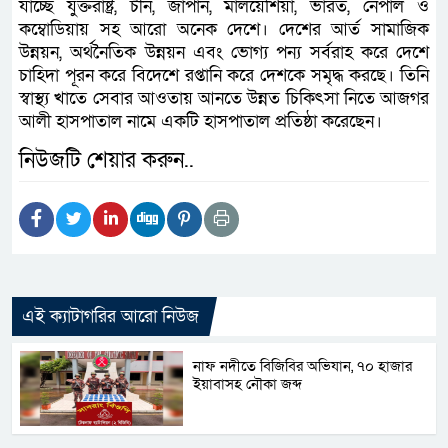
যাচ্ছে যুক্তরাষ্ট্র, চীন, জাপান, মালয়েশিয়া, ভারত, নেপাল ও
কম্বোডিয়ায় সহ আরো অনেক দেশে। দেশের আর্ত সামাজিক
উন্নয়ন, অর্থনৈতিক উন্নয়ন এবং ভোগ্য পন্য সর্বরাহ করে দেশে
চাহিদা পূরন করে বিদেশে রপ্তানি করে দেশকে সমৃদ্ধ করছে। তিনি
স্বাস্থ্য খাতে সেবার আওতায় আনতে উন্নত চিকিৎসা নিতে আজগর
আলী হাসপাতাল নামে একটি হাসপাতাল প্রতিষ্ঠা করেছেন।
নিউজটি শেয়ার করুন..
এই ক্যাটাগরির আরো নিউজ
নাফ নদীতে বিজিবির অভিযান, ৭০ হাজার
ইয়াবাসহ নৌকা জব্দ