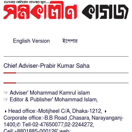
বিস্ফোরণ, দগ্ধ একই পরিবারের-৩
ঢাকা-সিলেটে মহাসড়কে দুই বাসের
মুখোমুখি সংঘর্ষ: নিহত-৯
English Version
ইপেপার
শেখ হাসিনার সঙ্গে পালানোর ফ্লাইট
যেভাব মিস করেছিলেন সালমান এফ
রহমান
Chief Adviser-Prabir Kumar Saha
দেশের সকল বিমানবন্দরে নিরাপত্তা
জোরদারের নির্দেশ
☞ Adviser' Mohammad Kamrul islam
☞ Editor & Publisher' Mohammad Islam,
ঢাকাসহ সারাদেশে হঠাৎ সর্বোচ্চ
সতর্কতা জা‌রি
◑ Head office:-Motijheel C/A, Dhaka-1212, ◑
Corporate office:-B.B Road ,Chasara, Narayanganj-
1400,✆ Tell-02-47650077,02-2244272,
নারায়ণগঞ্জে ডিবি পুলিশ পরিচয়ে ১৮
Cell:+8801885-000126' web: