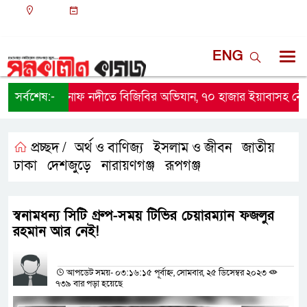
ঢাকা
০৪:১৭ পূর্বাহ্ন, শনিবার, ০৮ অগাস্ট ২০২৬, ২৩ শ্রাবণ
১৪৩৩ বঙ্গাব্দ
ENG
সর্বশেষ:-
নাফ নদীতে বিজিবির অভিযান, ৭০ হাজার ইয়াবাসহ নৌকা জ
প্রচ্ছদ /
অর্থ ও বাণিজ্য
ইসলাম ও জীবন
জাতীয়
,
,
,
ঢাকা
দেশজুড়ে
নারায়ণগঞ্জ
রূপগঞ্জ
,
,
,
স্বনামধন্য সিটি গ্রুপ-সময় টিভির চেয়ারম্যান ফজলুর
রহমান আর নেই!
প্রতিনিধির নাম
আপডেট সময়- ০৩:১৬:১৫ পূর্বাহ্ন, সোমবার, ২৫ ডিসেম্বর ২০২৩
৭৩৯ বার পড়া হয়েছে