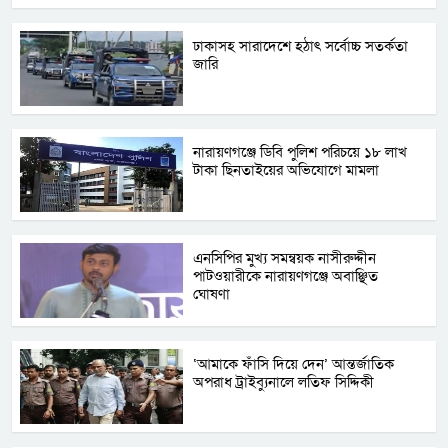
ঢাকাসহ সারাদেশে হঠাৎ সর্বোচ্চ সতর্কতা
জা‌রি
নারায়ণগঞ্জে ডিবি পুলিশ পরিচয়ে ১৮ লাখ
টাকা ছিনতাইয়ের অভিযোগে মামলা
এনসিপির মুখ্য সমন্বয়ক নাসীরুদ্দীন
পাটওয়ারীকে নারায়ণগঞ্জে অবাঞ্ছিত
ঘোষণা
‘আমাকে ফাঁসি দিয়ে দেন’ আন্তর্জাতিক
অপরাধ ট্রাইব্যুনালে লতিফ সিদ্দিকী