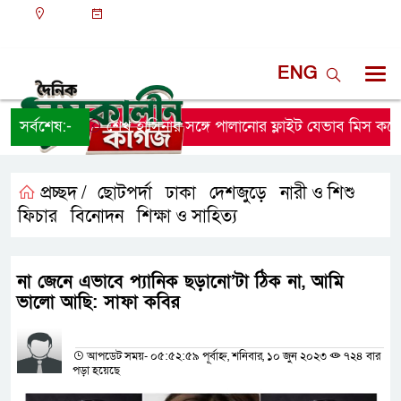
ঢাকা
১১:০৯ পূর্বাহ্ন, শুক্রবার, ০৭ অগাস্ট ২০২৬, ২৩ শ্রাবণ
১৪৩৩ বঙ্গাব্দ
ENG
সর্বশেষ:-
শেখ হাসিনার সঙ্গে পালানোর ফ্লাইট যেভাব মিস করেছি
প্রচ্ছদ /
ছোটপর্দা
ঢাকা
দেশজুড়ে
নারী ও শিশু
,
,
,
,
ফিচার
বিনোদন
শিক্ষা ও সাহিত্য
,
,
না জেনে এভাবে প্যানিক ছড়ানো’টা ঠিক না, আমি
ভালো আছি: সাফা কবির
প্রতিনিধির নাম
আপডেট সময়- ০৫:৫২:৫৯ পূর্বাহ্ন, শনিবার, ১০ জুন ২০২৩
৭২৪ বার
পড়া হয়েছে