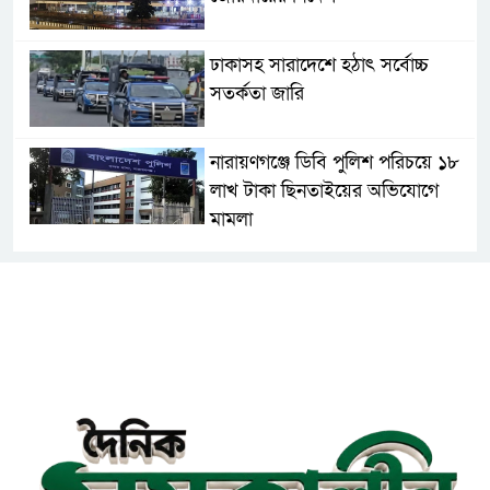
ঢাকাসহ সারাদেশে হঠাৎ সর্বোচ্চ
সতর্কতা জা‌রি
নারায়ণগঞ্জে ডিবি পুলিশ পরিচয়ে ১৮
লাখ টাকা ছিনতাইয়ের অভিযোগে
মামলা
এনসিপির মুখ্য সমন্বয়ক নাসীরুদ্দীন
পাটওয়ারীকে নারায়ণগঞ্জে অবাঞ্ছিত
ঘোষণা
‘আমাকে ফাঁসি দিয়ে দেন’ আন্তর্জাতিক
অপরাধ ট্রাইব্যুনালে লতিফ সিদ্দিকী
সোনারগাঁয়ের জলাবদ্ধতা নিরসনে দ্রুত