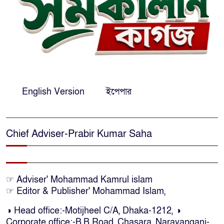
পদক্ষেপের নির্দেশ: বিভাগীয়
কমিশনারের
নারায়ণগঞ্জে দিনমজুরের রহস্যজনক
মৃত্যু, শরীরে নির্যাতনের চিহ্ন প্রস্ফুটিত
English Version
ইপেপার
প্রাণনাশের আশঙ্কা থাকলেও ডিসেম্বরের
মধ্যেই বাংলাদেশে ফিরতে চান শেখ
হাসিনা
Chief Adviser-Prabir Kumar Saha
নির্দিষ্ট কোনো মামলা না থাকলে ‘শ্যোন
অ্যারেস্ট’ নয়, হাইকোর্টের আদেশ
স্থগিত
☞ Adviser' Mohammad Kamrul islam
☞ Editor & Publisher' Mohammad Islam,
দক্ষিণ আফ্রিকায় অগ্নিকান্ডে নিহতদের
◑ Head office:-Motijheel C/A, Dhaka-1212, ◑
লাশ আনা’সহ পূর্ণ সহায়তার আশ্বাস
Corporate office:-B.B Road ,Chasara, Narayanganj-