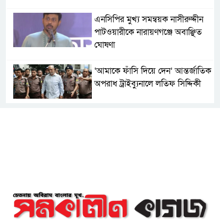
এনসিপির মুখ্য সমন্বয়ক নাসীরুদ্দীন
পাটওয়ারীকে নারায়ণগঞ্জে অবাঞ্ছিত
ঘোষণা
‘আমাকে ফাঁসি দিয়ে দেন’ আন্তর্জাতিক
অপরাধ ট্রাইব্যুনালে লতিফ সিদ্দিকী
সোনারগাঁয়ের জলাবদ্ধতা নিরসনে দ্রুত
পদক্ষেপের নির্দেশ: বিভাগীয়
কমিশনারের
নারায়ণগঞ্জে দিনমজুরের রহস্যজনক
মৃত্যু, শরীরে নির্যাতনের চিহ্ন প্রস্ফুটিত
প্রাণনাশের আশঙ্কা থাকলেও ডিসেম্বরের