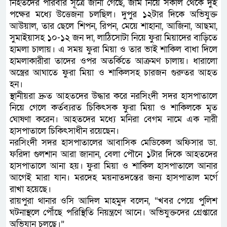
নিহতদের পরিবার সূত্রে জানা গেছে, জমি নিয়ে সকাল থেকে দুই
পক্ষের মধ্যে উত্তেজনা চলছিল। দুপুর ১২টার দিকে অভিযুক্ত
আউয়াল, তার ছেলে শিপন, রিপন, মেয়ে শাহানা, আজিনা, আছমা,
সুমাইয়াসহ ১০-১২ জন দা, লাঠিসোটা নিয়ে ফুরা মিয়াদের বাড়িতে
হামলা চালায়। এ সময় ফুরা মিয়া ও তার ভাই শাকিল বাধা দিলে
হামলাকারীরা তাদের ওপর অতর্কিতে আক্রমণ চালায়। ধারালো
অস্ত্রের আঘাতে ফুরা মিয়া ও শাকিলসহ চারজন গুরুতর আহত
হন।
স্থানীয়রা দ্রুত আহতদের উদ্ধার করে নরসিংদী সদর হাসপাতালে
নিয়ে গেলে কর্তব্যরত চিকিৎসক ফুরা মিয়া ও শাকিলকে মৃত
ঘোষণা করেন। আহতদের মধ্যে মনিরা বেগম নামে এক নারী
হাসপাতালে চিকিৎসাধীন রয়েছেন।
নরসিংদী সদর হাসপাতালের আবাসিক মেডিকেল অফিসার ডা.
ফরিদা গুলশান আরা জানান, বেলা পৌনে ১টার দিকে আহতদের
হাসপাতালে আনা হয়। ফুরা মিয়া ও শাকিল হাসপাতালে আনার
আগেই মারা যান। মরদেহ ময়নাতদন্তের জন্য হাসপাতাল মর্গে
রাখা হয়েছে।
রায়পুরা থানার ওসি আদিল মাহমুদ বলেন, “খবর পেয়ে পুলিশ
ঘটনাস্থলে পৌঁছে পরিস্থিতি নিয়ন্ত্রণে আনে। অভিযুক্তদের গ্রেপ্তারে
অভিযান চলছে।”