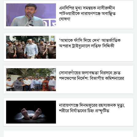
এনসিপির মুখ্য সমন্বয়ক নাসীরুদ্দীন
পাটওয়ারীকে নারায়ণগঞ্জে অবাঞ্ছিত
ঘোষণা
‘আমাকে ফাঁসি দিয়ে দেন’ আন্তর্জাতিক
অপরাধ ট্রাইব্যুনালে লতিফ সিদ্দিকী
সোনারগাঁয়ের জলাবদ্ধতা নিরসনে দ্রুত
পদক্ষেপের নির্দেশ: বিভাগীয় কমিশনারের
নারায়ণগঞ্জে দিনমজুরের রহস্যজনক মৃত্যু,
শরীরে নির্যাতনের চিহ্ন প্রস্ফুটিত