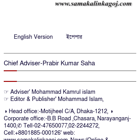
মধ্যেই বাংলাদেশে ফিরতে চান শেখ
হাসিনা
নির্দিষ্ট কোনো মামলা না থাকলে ‘শ্যোন
অ্যারেস্ট’ নয়, হাইকোর্টের আদেশ
English Version
ইপেপার
স্থগিত
দক্ষিণ আফ্রিকায় অগ্নিকান্ডে নিহতদের
Chief Adviser-Prabir Kumar Saha
লাশ আনা’সহ পূর্ণ সহায়তার আশ্বাস
ইউএনও’র
কক্সবাজারে কোস্টগার্ডের অভিযানে
☞ Adviser' Mohammad Kamrul islam
☞ Editor & Publisher' Mohammad Islam,
দেশীয় মদসহ আটক-৪
◑ Head office:-Motijheel C/A, Dhaka-1212, ◑
Corporate office:-B.B Road ,Chasara, Narayanganj-
দক্ষিণ আফ্রিকায় দোকানে আগুন, ৬
1400,✆ Tell-02-47650077,02-2244272,
বাংলাদেশি নিহত
Cell:+8801885-000126' web: