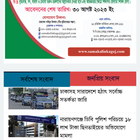
জনপ্রিয় সংবাদ
সর্বশেষ সংবাদ
ঢাকাসহ সারাদেশে হঠাৎ সর্বোচ্চ
সতর্কতা জা‌রি
নারায়ণগঞ্জে ডিবি পুলিশ পরিচয়ে ১৮
লাখ টাকা ছিনতাইয়ের অভিযোগে
মামলা