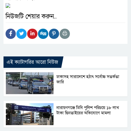
নিউজটি শেয়ার করুন..
এই ক্যাটাগরির আরো নিউজ
ঢাকাসহ সারাদেশে হঠাৎ সর্বোচ্চ সতর্কতা
জা‌রি
নারায়ণগঞ্জে ডিবি পুলিশ পরিচয়ে ১৮ লাখ
টাকা ছিনতাইয়ের অভিযোগে মামলা