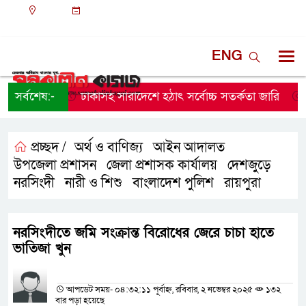
ঢাকা
০৪:১২ পূর্বাহ্ন, বৃহস্পতিবার, ০৬ অগাস্ট ২০২৬, ২১
শ্রাবণ ১৪৩৩ বঙ্গাব্দ
ENG
সর্বশেষ:-
ঢাকাসহ সারাদেশে হঠাৎ সর্বোচ্চ সতর্কতা জা‌রি
নার
প্রচ্ছদ /
অর্থ ও বাণিজ্য
আইন আদালত
,
,
উপজেলা প্রশাসন
জেলা প্রশাসক কার্যালয়
দেশজুড়ে
,
,
,
নরসিংদী
নারী ও শিশু
বাংলাদেশ পুলিশ
রায়পুরা
,
,
,
নরসিংদীতে জমি সংক্রান্ত বিরোধের জেরে চাচা হাতে
ভাতিজা খুন
প্রতিনিধির নাম
আপডেট সময়- ০৪:৩২:১১ পূর্বাহ্ন, রবিবার, ২ নভেম্বর ২০২৫
১৩২
বার পড়া হয়েছে