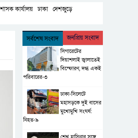
রশাসক কার্যালয়
ঢাকা
দেশজুড়ে
,
,
,
জনপ্রিয় সংবাদ
সর্বশেষ সংবাদ
সিগারেটের
দিয়াশলাই জ্বালাতেই
বিস্ফোরণ, দগ্ধ একই
পরিবারের-৩
ঢাকা-সিলেটে
মহাসড়কে দুই বাসের
মুখোমুখি সংঘর্ষ:
নিহত-৯
শেখ হাসিনার সঙ্গে