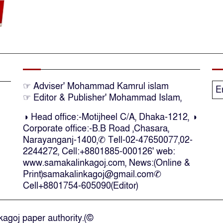
☞ Adviser' Mohammad Kamrul islam
E
☞ Editor & Publisher' Mohammad Islam,
◑ Head office:-Motijheel C/A, Dhaka-1212, ◑
Corporate office:-B.B Road ,Chasara,
Narayanganj-1400,✆ Tell-02-47650077,02-
2244272, Cell:+8801885-000126' web:
www.samakalinkagoj.com, News:(Online &
Print)samakalinkagoj@gmail.com✆
Cell
+8801754-605090(Editor)
agoj paper authority.(©