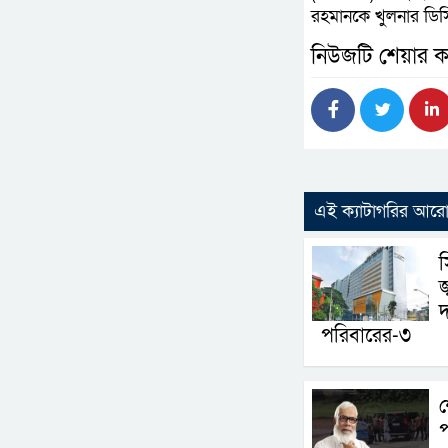
রহমানকে খুলনার ডিস
নিউজটি শেয়ার ক
এই ক্যাটাগরির আর
স
জ
দ
পরিবারের-৩
শ
প