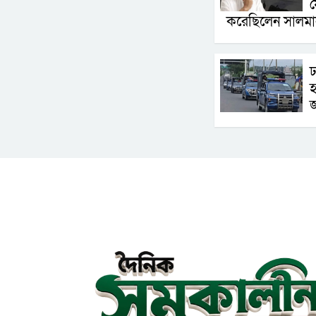
য
করেছিলেন সালম
ঢ
হ
জ