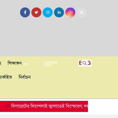
সব
ENG
য
শিক্ষাঙ্গন
র্কাইভ
নির্বাচন
সিগারেটের দিয়াশলাই জ্বালাতেই বিস্ফোরণ, দগ্ধ একই পরিবারের-৩