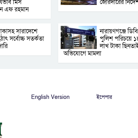
েভাব মিস
জোরদারের নির্দে
ান এফ রহমান
াকাসহ সারাদেশে
নারায়ণগঞ্জে ডিবি
ঠাৎ সর্বোচ্চ সতর্কতা
পুলিশ পরিচয়ে ১
া‌রি
লাখ টাকা ছিনতা
অভিযোগে মামলা
English Version
ইপেপার