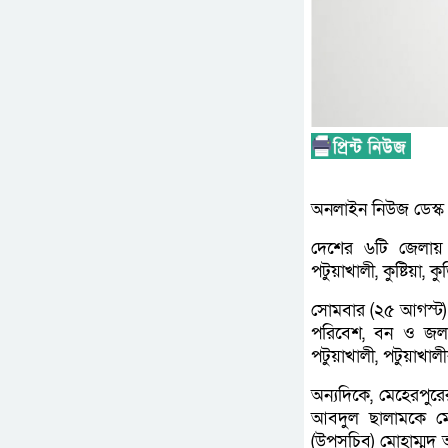
অনলাইন নিউজ ডেস্ক
দেশের ৬টি জেলায় 
পটুয়াখালী, কুষ্টিয়া, 
সোমবার (২৫ আগস্ট) জন
পরিবেশ, বন ও জলবা
পটুয়াখালী, পটুয়াখা
অন্যদিকে, মেহেরপুরের
আবদুল ছালামকে মে
(উপসচিব) মোহাম্মদ 