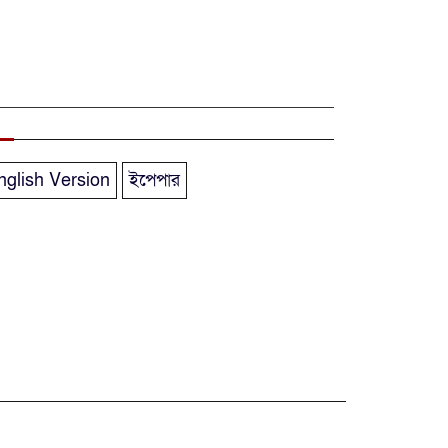
অগ্নিকান্ডে নিহতদের
লাশ আনা’সহ পূর্ণ
সহায়তার আশ্বাস ইউএনও’র
কক্সবাজারে
কোস্টগার্ডের
nglish Version
ইপেপার
অভিযানে দেশীয়
মদসহ আটক-৪
দক্ষিণ আফ্রিকায়
দোকানে আগুন, ৬
বাংলাদেশি নিহত
দৃষ্টিপ্রতিবন্ধী শিক্ষার্থী
পাশে দাঁড়ালেন
নারায়ণগঞ্জের মানবিক