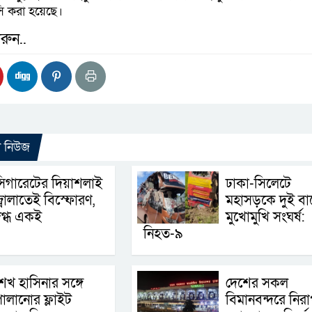
ি করা হয়েছে।
রুন..
ো নিউজ
িগারেটের দিয়াশলাই
ঢাকা-সিলেটে
্বালাতেই বিস্ফোরণ,
মহাসড়কে দুই বা
গ্ধ একই
মুখোমুখি সংঘর্ষ:
নিহত-৯
েখ হাসিনার সঙ্গে
দেশের সকল
ালানোর ফ্লাইট
বিমানবন্দরে নিরাপ