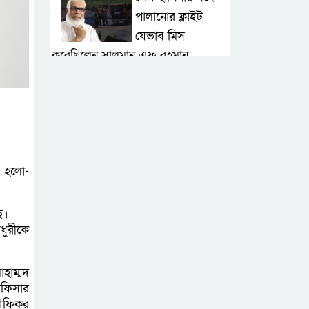
পালানোর ফ্লাইট
যেভাব মিস
করেছিলেন সালমান এফ রহমান
দেশের সকল
বিমানবন্দরে নিরাপত্তা
জোরদারের নির্দেশ
ঢাকাসহ সারাদেশে
 হলো-
হঠাৎ সর্বোচ্চ সতর্কতা
জা‌রি
ে।
ধুরীকে
নারায়ণগঞ্জে ডিবি
পুলিশ পরিচয়ে ১৮
োহাম্মদ
লাখ টাকা
অফিসার
ৌফিকুর
ছিনতাইয়ের অভিযোগে মামলা