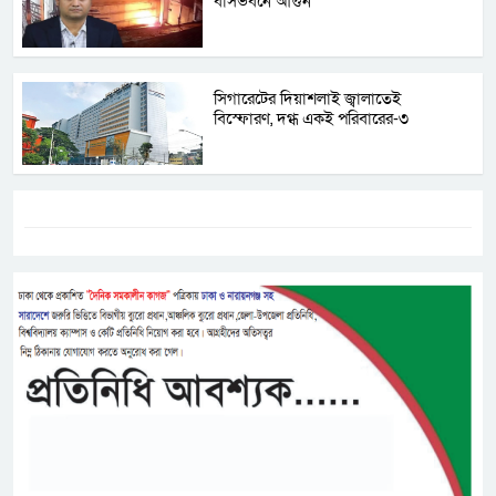
বাসভবনে আগুন
সিগারেটের দিয়াশলাই জ্বালাতেই
বিস্ফোরণ, দগ্ধ একই পরিবারের-৩
ট্যাগস:-