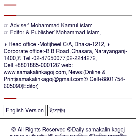
সতর্কতা জা‌রি
নারায়ণগঞ্জে ডিবি পুলিশ পরিচয়ে ১৮
☞ Adviser' Mohammad Kamrul islam
লাখ টাকা ছিনতাইয়ের অভিযোগে
☞ Editor & Publisher' Mohammad Islam,
মামলা
◑ Head office:-Motijheel C/A, Dhaka-1212, ◑
Corporate office:-B.B Road ,Chasara, Narayanganj-
এনসিপির মুখ্য সমন্বয়ক নাসীরুদ্দীন
1400,✆ Tell-02-47650077,02-2244272,
পাটওয়ারীকে নারায়ণগঞ্জে অবাঞ্ছিত
Cell:+8801885-000126' web:
ঘোষণা
www.samakalinkagoj.com, News:(Online &
Print)samakalinkagoj@gmail.com✆
Cell
+8801754-
605090(Editor)
‘আমাকে ফাঁসি দিয়ে দেন’ আন্তর্জাতিক
অপরাধ ট্রাইব্যুনালে লতিফ সিদ্দিকী
English Version
ইপেপার
সোনারগাঁয়ের জলাবদ্ধতা নিরসনে দ্রুত
পদক্ষেপের নির্দেশ: বিভাগীয়
© All Rights Reserved ©Daily samakalin kagoj
কমিশনারের