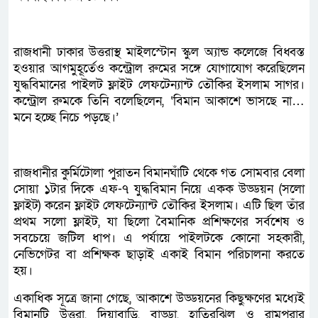
রাজধানী ঢাকার উত্তরাস্থ মাইলস্টোন স্কুল অ্যান্ড কলেজে বিধ্বস্ত
হওয়ার আগমুহূর্তেও কন্ট্রোল রুমের সঙ্গে যোগাযোগ করেছিলেন
যুদ্ধবিমানের পাইলট ফ্লাইট লেফটেন্যান্ট তৌকির ইসলাম সাগর।
কন্ট্রোল রুমকে তিনি বলেছিলেন, ‘বিমান আকাশে ভাসছে না…
মনে হচ্ছে নিচে পড়ছে।’
রাজধানীর কুর্মিটোলা পুরাতন বিমানঘাঁটি থেকে গত সোমবার বেলা
সোয়া ১টার দিকে এফ-৭ যুদ্ধবিমান নিয়ে একক উড্ডয়ন (সলো
ফ্লাইট) করেন ফ্লাইট লেফটেন্যান্ট তৌকির ইসলাম। এটি ছিল তাঁর
প্রথম সলো ফ্লাইট, যা ছিলো বৈমানিক প্রশিক্ষণের সর্বশেষ ও
সবচেয়ে জটিল ধাপ। এ পর্যায়ে পাইলটকে কোনো সহকারী,
নেভিগেটর বা প্রশিক্ষক ছাড়াই একাই বিমান পরিচালনা করতে
হয়।
একাধিক সূত্রে জানা গেছে, আকাশে উড্ডয়নের কিছুক্ষণের মধ্যেই
বিমানটি উত্তরা, দিয়াবাড়ি, বাড্ডা, হাতিরঝিল ও রামপুরার