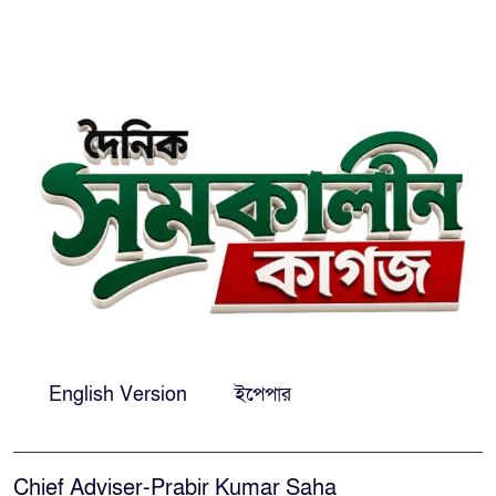
নওফেলের বাসভবনে আগুন
সিগারেটের দিয়াশলাই জ্বালাতেই
বিস্ফোরণ, দগ্ধ একই পরিবারের-৩
ঢাকা-সিলেটে মহাসড়কে দুই বাসের
মুখোমুখি সংঘর্ষ: নিহত-৯
শেখ হাসিনার সঙ্গে পালানোর ফ্লাইট
যেভাব মিস করেছিলেন সালমান এফ
রহমান
দেশের সকল বিমানবন্দরে নিরাপত্তা
English Version
ইপেপার
জোরদারের নির্দেশ
Chief Adviser-Prabir Kumar Saha
ঢাকাসহ সারাদেশে হঠাৎ সর্বোচ্চ