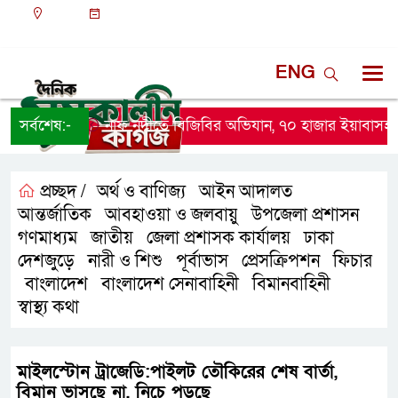
ঢাকা
১২:৪৪ পূর্বাহ্ন, শনিবার, ০৮ অগাস্ট ২০২৬, ২৩ শ্রাবণ
১৪৩৩ বঙ্গাব্দ
ENG
সর্বশেষ:-
নাফ নদীতে বিজিবির অভিযান, ৭০ হাজার ইয়াবাসহ নৌকা
প্রচ্ছদ /
অর্থ ও বাণিজ্য
আইন আদালত
,
,
আন্তর্জাতিক
আবহাওয়া ও জলবায়ু
উপজেলা প্রশাসন
,
,
,
গণমাধ্যম
জাতীয়
জেলা প্রশাসক কার্যালয়
ঢাকা
,
,
,
,
দেশজুড়ে
নারী ও শিশু
পূর্বাভাস
প্রেসক্রিপশন
ফিচার
,
,
,
,
বাংলাদেশ
বাংলাদেশ সেনাবাহিনী
বিমানবাহিনী
,
,
,
,
স্বাস্থ্য কথা
মাইলস্টোন ট্রাজেডি:পাইলট তৌকিরের শেষ বার্তা,
বিমান ভাসছে না, নিচে পড়ছে