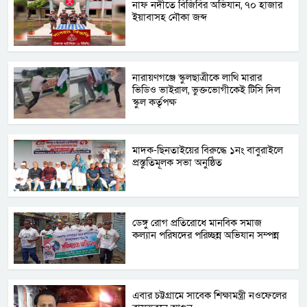
নাফ নদীতে বিজিবির অভিযান, ৭০ হাজার
ইয়াবাসহ নৌকা জব্দ
নারায়ণগঞ্জে স্কুলছাত্রীকে লাথি মারার
ভিডিও ভাইরাল, ভুক্তভোগীকেই টিসি দিল
স্কুল কর্তৃপক্ষ
মাদক-ছিনতাইয়ের বিরুদ্ধে ১নং বাবুরাইলে
প্রস্তুতিমূলক সভা অনুষ্ঠিত
ডেঙ্গু রোগ প্রতিরোধে মানবিক সমাজ
কল্যান পরিষদের পরিচ্ছন্ন অভিযান সম্পন্ন
এবার চট্টগ্রামে সাবেক শিক্ষামন্ত্রী নওফেলের