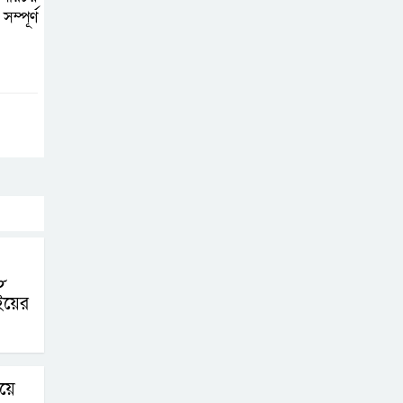
কক্সবাজারে
্পূর্ণ
কোস্টগার্ডের
অভিযানে দেশীয়
মদসহ আটক-৪
দক্ষিণ আফ্রিকায়
দোকানে আগুন, ৬
বাংলাদেশি নিহত
দৃষ্টিপ্রতিবন্ধী শিক্ষার্থী
পাশে দাঁড়ালেন
৮
নারায়ণগঞ্জের মানবিক
ইয়ের
ডিসি
নারায়ণগঞ্জে পুলিশ
য়ে
কর্মকর্তার ঝুলন্ত