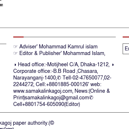
☞ Adviser' Mohammad Kamrul islam
E
☞ Editor & Publisher' Mohammad Islam,
◑ Head office:-Motijheel C/A, Dhaka-1212, ◑
Corporate office:-B.B Road ,Chasara,
Narayanganj-1400,✆ Tell-02-47650077,02-
2244272, Cell:+8801885-000126' web:
www.samakalinkagoj.com, News:(Online &
Print)samakalinkagoj@gmail.com✆
Cell
+8801754-605090(Editor)
agoj paper authority.(©