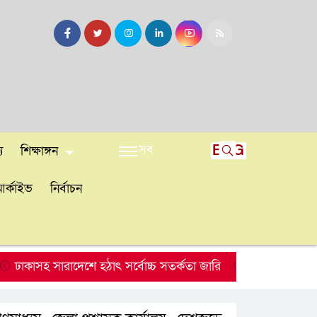
সব
ENG
য
শিক্ষাঙ্গন
র্কাইভ
নির্বাচন
সহ সারাদেশে হঠাৎ সর্বোচ্চ সতর্কতা জা‌রি
নারায়ণগঞ্জে ডিবি পু