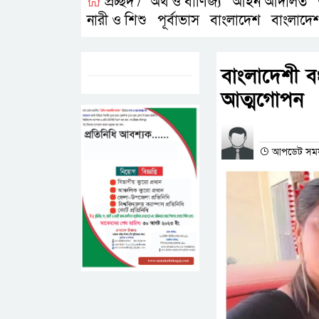
প্রচ্ছদ /
অর্থ ও বাণিজ্য
আইন আদালত
,
,
নারী ও শিশু
পূর্বাভাস
বাংলাদেশ
বাংলাদে
,
,
,
ট্যাগস:-
বাংলাদেশী ব
আত্মগোপন
প্রতিনিধির না
আপডেট সময়- 