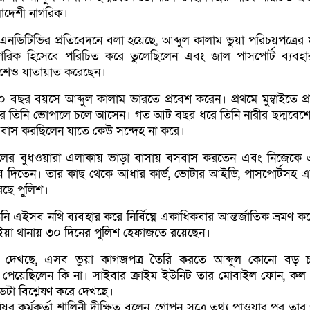
দেশী নাগরিক।
নডিটিভির প্রতিবেদনে বলা হয়েছে, আব্দুল কালাম ভুয়া পরিচয়পত্রের ম
গরিক হিসেবে পরিচিত করে তুলেছিলেন এবং জাল পাসপোর্ট ব্যবহ
শেও যাতায়াত করেছেন।
১০ বছর বয়সে আব্দুল কালাম ভারতে প্রবেশ করেন। প্রথমে মুম্বাইতে প্
পর তিনি ভোপালে চলে আসেন। গত আট বছর ধরে তিনি নারীর ছদ্মবেশে 
ঝে বাস করছিলেন যাতে কেউ সন্দেহ না করে।
ালের বুধওয়ারা এলাকায় ভাড়া বাসায় বসবাস করতেন এবং নিজেক
য় দিতেন। তার কাছ থেকে আধার কার্ড, ভোটার আইডি, পাসপোর্টসহ 
েছে পুলিশ।
িনি এইসব নথি ব্যবহার করে নির্বিঘ্নে একাধিকবার আন্তর্জাতিক ভ্রমণ 
াইয়া থানায় ৩০ দিনের পুলিশ হেফাজতে রয়েছেন।
 দেখছে, এসব ভুয়া কাগজপত্র তৈরি করতে আব্দুল কোনো বড় চক
া পেয়েছিলেন কি না। সাইবার ক্রাইম ইউনিট তার মোবাইল ফোন, কল র
টা বিশ্লেষণ করে দেখছে।
়র কর্মকর্তা শালিনী দীক্ষিত বলেন, গোপন সূত্রে তথ্য পাওয়ার পর তার