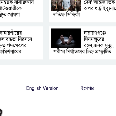
মন্বয়ক নাসীরুদ্দীন
দেন’ আন্তর্জাতিক
াটওয়ারীকে
অপরাধ ট্রাইব্যুনা
্ছিত ঘোষণা
লতিফ সিদ্দিকী
োনারগাঁয়ের
নারায়ণগঞ্জে
লাবদ্ধতা নিরসনে
দিনমজুরের
্রুত পদক্ষেপের
রহস্যজনক মৃত্যু,
় কমিশনারের
শরীরে নির্যাতনের চিহ্ন প্রস্ফুটিত
English Version
ইপেপার