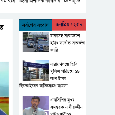
ণমাধ্যম
জেলা প্রশাসক কার্যালয়
দেশজুড়ে
,
,
,
জনপ্রিয় সংবাদ
সর্বশেষ সংবাদ
তে
ঢাকাসহ সারাদেশে
হঠাৎ সর্বোচ্চ সতর্কতা
জা‌রি
নারায়ণগঞ্জে ডিবি
পুলিশ পরিচয়ে ১৮
লাখ টাকা
ছিনতাইয়ের অভিযোগে মামলা
এনসিপির মুখ্য
সমন্বয়ক নাসীরুদ্দীন
পাটওয়ারীকে