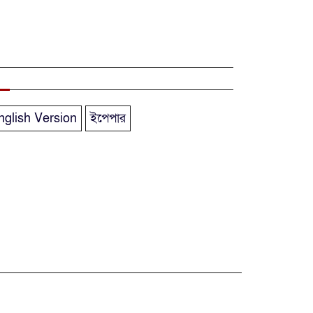
বীরমুক্তিযোদ্ধা ও
শহীদ পরিবারের
সম্মানী ভাতা বাড়িয়ে
প্রজ্ঞাপন জারি
nglish Version
ইপেপার
৩২ ডিসিকে
বাধ্যতামূলক অবসরে
পাঠিয়েছে সরকার
বাজারের বেশিরভাগ
টুথপেস্টেই মিলেছে
ক্ষতিকর
‘মাইক্রোপ্লাস্টিক’
ইএসডিও গবেষণা;