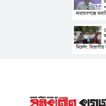
স
প
নারায়ণগঞ্জে অবাঞ
স
জ
দ
নির্দেশ: বিভাগীয