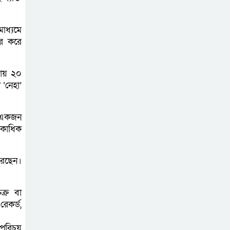
প্রাণনাশের আশঙ্কা
াধ্যমে
থাকলেও ডিসেম্বরের
ার করে
মধ্যেই বাংলাদেশে
ফিরতে চান শেখ হাসিনা
রায় ২০
‘নেহা’
নির্দিষ্ট কোনো মামলা
না থাকলে ‘শ্যোন
ে একজন
অ্যারেস্ট’ নয়,
একাধিক
হাইকোর্টের আদেশ স্থগিত
করেছেন।
দক্ষিণ আফ্রিকায়
অগ্নিকান্ডে নিহতদের
্র বা
লাশ আনা’সহ পূর্ণ
েকর্ড,
সহায়তার আশ্বাস ইউএনও’র
 পরিচয়