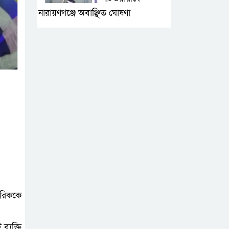
নারায়ণগঞ্জে অবাঞ্ছিত ঘোষণা
‘আমাকে ফাঁসি দিয়ে
দেন’ আন্তর্জাতিক
অপরাধ ট্রাইব্যুনালে
লতিফ সিদ্দিকী
সোনারগাঁয়ের
জলাবদ্ধতা নিরসনে
দ্রুত পদক্ষেপের
নির্দেশ: বিভাগীয় কমিশনারের
নারায়ণগঞ্জে
গরিককে
দিনমজুরের
রহস্যজনক মৃত্যু,
শরীরে নির্যাতনের চিহ্ন প্রস্ফুটিত
ব্যক্তি