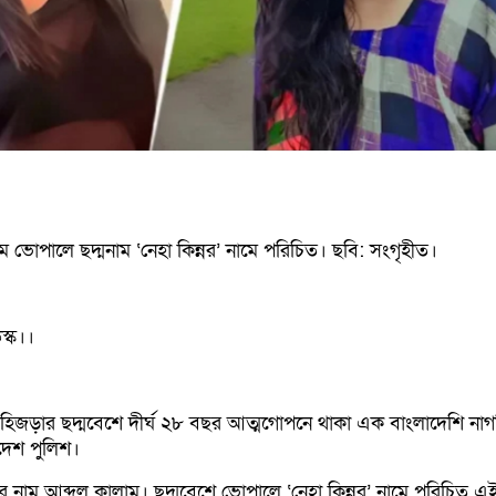
াম ভোপালে ছদ্মনাম ‘নেহা কিন্নর’ নামে পরিচিত। ছবি: সংগৃহীত।
স্ক।।
তে হিজড়ার ছদ্মবেশে দীর্ঘ ২৮ বছর আত্মগোপনে থাকা এক বাংলাদেশি না
্রদেশ পুলিশ।
র নাম আব্দুল কালাম। ছদ্মবেশে ভোপালে ‘নেহা কিন্নর’ নামে পরিচিত এই 