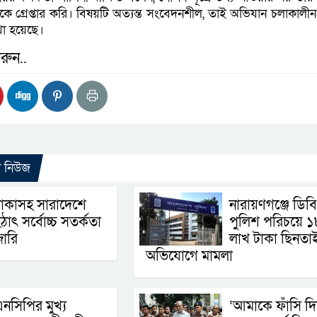
 গ্রেপ্তার করি। বিষয়টি অত্যন্ত সংবেদনশীল, তাই অভিযান চলাকালীন সম
া হয়েছে।
রুন..
ো নিউজ
াকাসহ সারাদেশে
নারায়ণগঞ্জে ডিবি
ঠাৎ সর্বোচ্চ সতর্কতা
পুলিশ পরিচয়ে ১
া‌রি
লাখ টাকা ছিনতা
অভিযোগে মামলা
নসিপির মুখ্য
‘আমাকে ফাঁসি দি