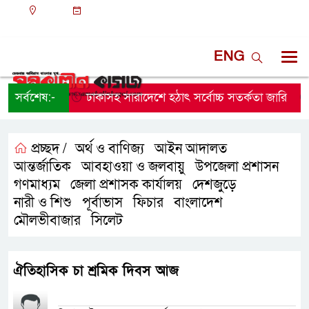
ঢাকা
০৪:১৯ পূর্বাহ্ন, বৃহস্পতিবার, ০৬ অগাস্ট ২০২৬, ২১
শ্রাবণ ১৪৩৩ বঙ্গাব্দ
ENG
সর্বশেষ:-
ঢাকাসহ সারাদেশে হঠাৎ সর্বোচ্চ সতর্কতা জা‌রি
নার
প্রচ্ছদ /
অর্থ ও বাণিজ্য
আইন আদালত
,
,
আন্তর্জাতিক
আবহাওয়া ও জলবায়ু
উপজেলা প্রশাসন
,
,
,
গণমাধ্যম
জেলা প্রশাসক কার্যালয়
দেশজুড়ে
,
,
,
নারী ও শিশু
পূর্বাভাস
ফিচার
বাংলাদেশ
,
,
,
,
মৌলভীবাজার
সিলেট
,
ঐতিহাসিক চা শ্রমিক দিবস আজ
প্রতিনিধির নাম