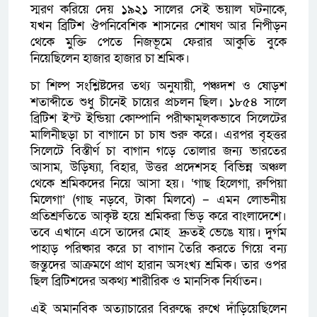
স্মরণ করিয়ে দেয় ১৯২১ সালের সেই ভয়াল ঘটনাকে,
যখন ব্রিটিশ ঔপনিবেশিক শাসনের শোষণ আর নিপীড়ন
থেকে মুক্তি পেতে নিজভূমে ফেরার আকুতি বুকে
নিয়েছিলেন হাজার হাজার চা শ্রমিক।
চা শিল্প সংশ্লিষ্টদের তথ্য অনুযায়ী, পঞ্চদশ ও ষোড়শ
শতাব্দীতে শুধু চীনেই চায়ের প্রচলন ছিল। ১৮৫৪ সালে
ব্রিটিশ ইস্ট ইন্ডিয়া কোম্পানি পরীক্ষামূলকভাবে সিলেটের
মালিনীছড়া চা বাগানে চা চাষ শুরু করে। এরপর বৃহত্তর
সিলেটে বিস্তীর্ণ চা বাগান গড়ে তোলার জন্য ভারতের
আসাম, উড়িষ্যা, বিহার, উত্তর প্রদেশসহ বিভিন্ন অঞ্চল
থেকে শ্রমিকদের নিয়ে আসা হয়। ‘গাছ হিলেগা, রুপিয়া
মিলেগা’ (গাছ নড়বে, টাকা মিলবে) – এমন লোভনীয়
প্রতিশ্রুতিতে আকৃষ্ট হয়ে শ্রমিকরা ভিড় করে বাংলাদেশে।
তবে এখানে এসে তাদের মোহ দ্রুতই ভেঙে যায়। দুর্গম
পাহাড় পরিষ্কার করে চা বাগান তৈরি করতে গিয়ে বন্য
জন্তুদের আক্রমণে প্রাণ হারান অসংখ্য শ্রমিক। তার ওপর
ছিল ব্রিটিশদের অকথ্য শারীরিক ও মানসিক নির্যাতন।
এই অমানবিক অত্যাচারের বিরুদ্ধে রুখে দাঁড়িয়েছিলেন