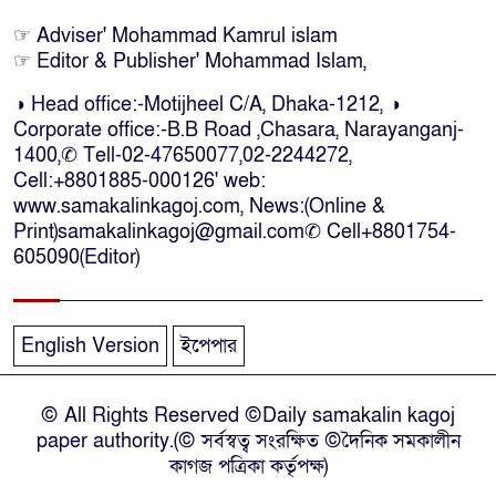
কক্সবাজারে কোস্টগার্ডের অভিযানে
☞ Adviser' Mohammad Kamrul islam
☞ Editor & Publisher' Mohammad Islam,
দেশীয় মদসহ আটক-৪
◑ Head office:-Motijheel C/A, Dhaka-1212, ◑
Corporate office:-B.B Road ,Chasara, Narayanganj-
দক্ষিণ আফ্রিকায় দোকানে আগুন, ৬
1400,✆ Tell-02-47650077,02-2244272,
বাংলাদেশি নিহত
Cell:+8801885-000126' web:
www.samakalinkagoj.com, News:(Online &
Print)samakalinkagoj@gmail.com✆
Cell
+8801754-
দৃষ্টিপ্রতিবন্ধী শিক্ষার্থী পাশে দাঁড়ালেন
605090(Editor)
নারায়ণগঞ্জের মানবিক ডিসি
নারায়ণগঞ্জে পুলিশ কর্মকর্তার ঝুলন্ত
English Version
ইপেপার
মরদেহ উদ্ধার
© All Rights Reserved ©Daily samakalin kagoj
নারায়ণগঞ্জে চরম গ্যাস সংকটে মুখ
paper authority.(© সর্বস্বত্ব সংরক্ষিত ©দৈনিক সমকালীন
থুবড়ে পড়েছে দেড়শ কলকারখানা
কাগজ পত্রিকা কর্তৃপক্ষ)