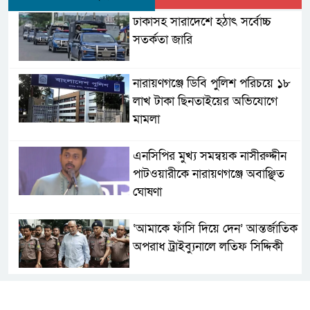
ঢাকাসহ সারাদেশে হঠাৎ সর্বোচ্চ
সতর্কতা জা‌রি
নারায়ণগঞ্জে ডিবি পুলিশ পরিচয়ে ১৮
লাখ টাকা ছিনতাইয়ের অভিযোগে
মামলা
এনসিপির মুখ্য সমন্বয়ক নাসীরুদ্দীন
পাটওয়ারীকে নারায়ণগঞ্জে অবাঞ্ছিত
ঘোষণা
‘আমাকে ফাঁসি দিয়ে দেন’ আন্তর্জাতিক
অপরাধ ট্রাইব্যুনালে লতিফ সিদ্দিকী
সোনারগাঁয়ের জলাবদ্ধতা নিরসনে দ্রুত
পদক্ষেপের নির্দেশ: বিভাগীয়