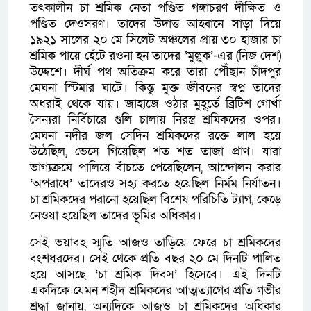
তৎকালীন চা শ্রমিক নেতা পণ্ডিত গঙ্গাচরণ দীক্ষিত ও
পণ্ডিত দেওসরণ। তাদের উদাত্ত আহ্বানে সাড়া দিয়ে
১৯২১ সালের ২০ মে সিলেট অঞ্চলের প্রায় ৩০ হাজার চা
শ্রমিক পায়ে হেঁটে রওনা হন তাদের ‘মুল্লুক’-এর (নিজ দেশ)
উদ্দেশে। দীর্ঘ পথ অতিক্রম করে তারা পৌঁছান চাঁদপুর
মেঘনা স্টিমার ঘাটে। কিন্তু মুক্ত জীবনের স্বপ্ন তাদের
অধরাই থেকে যায়। জাহাজে ওঠার মুহূর্তে ব্রিটিশ গোর্খা
সৈন্যরা নির্বিচারে গুলি চালায় নিরস্ত্র শ্রমিকদের ওপর।
মেঘনা নদীর জল সেদিন শ্রমিকদের রক্তে লাল হয়ে
উঠেছিল, ভেসে গিয়েছিল শত শত তাজা প্রাণ। যারা
ভাগ্যক্রমে পালিয়ে বাঁচতে পেরেছিলেন, আন্দোলন করার
‘অপরাধে’ তাদেরও সহ্য করতে হয়েছিল নির্মম নির্যাতন।
চা শ্রমিকদের পরানো হয়েছিল বিশেষ পরিচিতি ট্যাগ, কেড়ে
নেওয়া হয়েছিল তাদের ভূমির অধিকার।
সেই ভয়াবহ স্মৃতি আজও তাড়িয়ে ফেরে চা শ্রমিকদের
বংশধরদের। সেই থেকে প্রতি বছর ২০ মে দিনটি পালিত
হয়ে আসছে ‘চা শ্রমিক দিবস’ হিসেবে। এই দিনটি
একদিকে যেমন শহীদ শ্রমিকদের আত্মত্যাগের প্রতি গভীর
শ্রদ্ধা জানায়, অন্যদিকে আজও চা শ্রমিকদের অধিকার