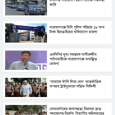
ঢাকাসহ সারাদেশে হঠাৎ সর্বোচ্চ সতর্কতা
জা‌রি
নারায়ণগঞ্জে ডিবি পুলিশ পরিচয়ে ১৮ লাখ
টাকা ছিনতাইয়ের অভিযোগে মামলা
এনসিপির মুখ্য সমন্বয়ক নাসীরুদ্দীন
পাটওয়ারীকে নারায়ণগঞ্জে অবাঞ্ছিত
ঘোষণা
‘আমাকে ফাঁসি দিয়ে দেন’ আন্তর্জাতিক
অপরাধ ট্রাইব্যুনালে লতিফ সিদ্দিকী
সোনারগাঁয়ের জলাবদ্ধতা নিরসনে দ্রুত
পদক্ষেপের নির্দেশ: বিভাগীয় কমিশনারের