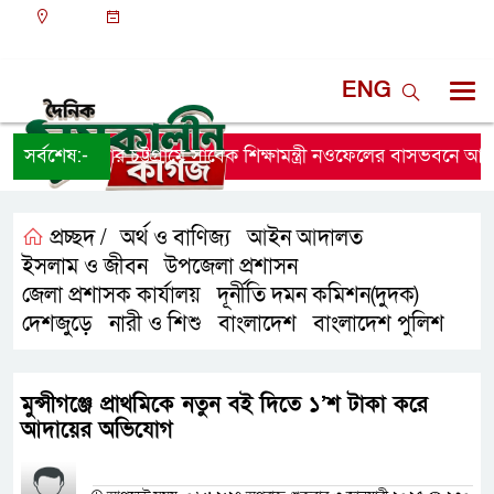
ঢাকা
০৭:২৯ অপরাহ্ন, শুক্রবার, ০৭ অগাস্ট ২০২৬, ২৩ শ্রাবণ
১৪৩৩ বঙ্গাব্দ
ENG
সর্বশেষ:-
এবার চট্টগ্রামে সাবেক শিক্ষামন্ত্রী নওফেলের বাসভবনে আগুন
প্রচ্ছদ /
অর্থ ও বাণিজ্য
আইন আদালত
,
,
ইসলাম ও জীবন
উপজেলা প্রশাসন
,
,
জেলা প্রশাসক কার্যালয়
দূর্নীতি দমন কমিশন(দুদক)
,
,
দেশজুড়ে
নারী ও শিশু
বাংলাদেশ
বাংলাদেশ পুলিশ
,
,
,
মুন্সীগঞ্জে প্রাথমিকে নতুন বই দিতে ১’শ টাকা করে
আদায়ের অভিযোগ
প্রতিনিধির নাম