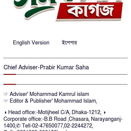
এনসিপির মুখ্য সমন্বয়ক নাসীরুদ্দীন
পাটওয়ারীকে নারায়ণগঞ্জে অবাঞ্ছিত
ঘোষণা
‘আমাকে ফাঁসি দিয়ে দেন’ আন্তর্জাতিক
English Version
ইপেপার
অপরাধ ট্রাইব্যুনালে লতিফ সিদ্দিকী
Chief Adviser-Prabir Kumar Saha
সোনারগাঁয়ের জলাবদ্ধতা নিরসনে দ্রুত
পদক্ষেপের নির্দেশ: বিভাগীয়
কমিশনারের
☞ Adviser' Mohammad Kamrul islam
নারায়ণগঞ্জে দিনমজুরের রহস্যজনক
☞ Editor & Publisher' Mohammad Islam,
মৃত্যু, শরীরে নির্যাতনের চিহ্ন প্রস্ফুটিত
◑ Head office:-Motijheel C/A, Dhaka-1212, ◑
Corporate office:-B.B Road ,Chasara, Narayanganj-
প্রাণনাশের আশঙ্কা থাকলেও ডিসেম্বরের
1400,✆ Tell-02-47650077,02-2244272,