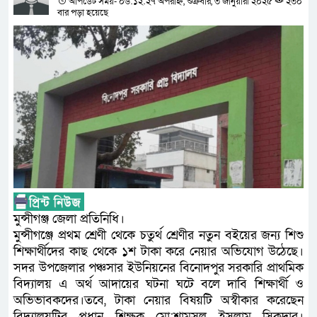
আপডেট সময়- ০৬:১২:২৭ অপরাহ্ন, শুক্রবার, ৩ জানুয়ারী ২০২৫
২৩০
বার পড়া হয়েছে
মুন্সীগঞ্জ জেলা প্রতিনিধি।
মুন্সীগঞ্জে প্রথম শ্রেণী থেকে চতুর্থ শ্রেণীর নতুন বইয়ের জন্য শিশু
শিক্ষার্থীদের কাছ থেকে ১শ টাকা করে নেয়ার অভিযোগ উঠেছে।
সদর উপজেলার পঞ্চসার ইউনিয়নের বিনোদপুর সরকারি প্রাথমিক
বিদ্যালয় এ অর্থ আদায়ের ঘটনা ঘটে বলে দাবি শিক্ষার্থী ও
অভিভাবকদের।তবে, টাকা নেয়ার বিষয়টি অস্বীকার করেছেন
বিদ্যালয়টির প্রধান শিক্ষক মো:শামসুল ইসলাম সিকদার।