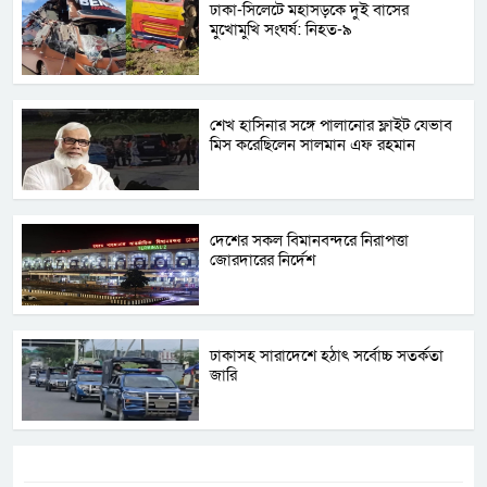
ঢাকা-সিলেটে মহাসড়কে দুই বাসের
মুখোমুখি সংঘর্ষ: নিহত-৯
শেখ হাসিনার সঙ্গে পালানোর ফ্লাইট যেভাব
মিস করেছিলেন সালমান এফ রহমান
দেশের সকল বিমানবন্দরে নিরাপত্তা
জোরদারের নির্দেশ
ঢাকাসহ সারাদেশে হঠাৎ সর্বোচ্চ সতর্কতা
জা‌রি
ট্যাগস:-