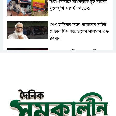
ঢাকা-সিলেটে মহাসড়কে দুই বাসের
মুখোমুখি সংঘর্ষ: নিহত-৯
শেখ হাসিনার সঙ্গে পালানোর ফ্লাইট
যেভাব মিস করেছিলেন সালমান এফ
রহমান
দেশের সকল বিমানবন্দরে নিরাপত্তা
জোরদারের নির্দেশ
ঢাকাসহ সারাদেশে হঠাৎ সর্বোচ্চ
সতর্কতা জা‌রি
নারায়ণগঞ্জে ডিবি পুলিশ পরিচয়ে ১৮
লাখ টাকা ছিনতাইয়ের অভিযোগে
মামলা