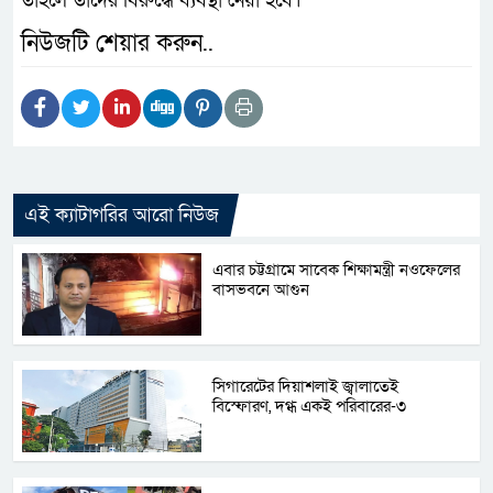
তাহলে তাদের বিরুদ্ধে ব্যবস্থা নেয়া হবে।
নিউজটি শেয়ার করুন..
এই ক্যাটাগরির আরো নিউজ
এবার চট্টগ্রামে সাবেক শিক্ষামন্ত্রী নওফেলের
বাসভবনে আগুন
সিগারেটের দিয়াশলাই জ্বালাতেই
বিস্ফোরণ, দগ্ধ একই পরিবারের-৩