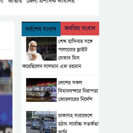
লা
জাতীয়
জেলা প্রশাসক কার্যালয়
,
,
,
জনপ্রিয় সংবাদ
সর্বশেষ সংবাদ
শেখ হাসিনার সঙ্গে
পালানোর ফ্লাইট
যেভাব মিস
করেছিলেন সালমান এফ রহমান
দেশের সকল
বিমানবন্দরে নিরাপত্তা
জোরদারের নির্দেশ
ঢাকাসহ সারাদেশে
হঠাৎ সর্বোচ্চ সতর্কতা
জা‌রি