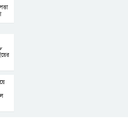
না থাকলে ‘শ্যোন
ত্তা
অ্যারেস্ট’ নয়,
শ
হাইকোর্টের আদেশ স্থগিত
দক্ষিণ আফ্রিকায়
অগ্নিকান্ডে নিহতদের
৮
লাশ আনা’সহ পূর্ণ
ইয়ের
সহায়তার আশ্বাস ইউএনও’র
কক্সবাজারে
য়ে
কোস্টগার্ডের
অভিযানে দেশীয়
লে
মদসহ আটক-৪
দক্ষিণ আফ্রিকায়
দোকানে আগুন, ৬