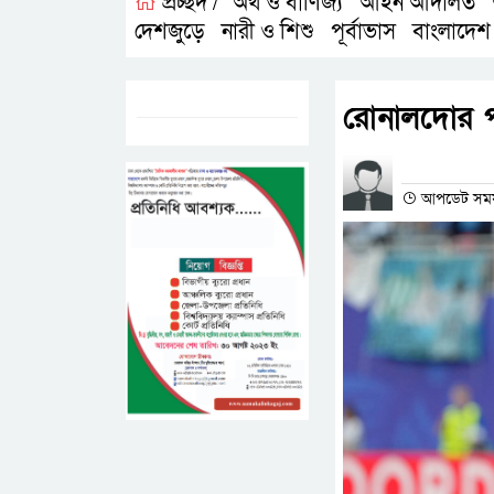
প্রচ্ছদ /
অর্থ ও বাণিজ্য
আইন আদালত
,
,
দেশজুড়ে
নারী ও শিশু
পূর্বাভাস
বাংলাদেশ
,
,
,
ট্যাগস:-
রোনালদোর পর
প্রতিনিধির না
আপডেট সময়- ০