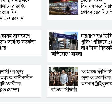
েখ হাসিনার সঙ্গে
দেশের সকল
ালানোর ফ্লাইট
বিমানবন্দরে নিরাপ
েভাব মিস
জোরদারের নির্দে
ান এফ রহমান
াকাসহ সারাদেশে
নারায়ণগঞ্জে ডিবি
ঠাৎ সর্বোচ্চ সতর্কতা
পুলিশ পরিচয়ে ১
া‌রি
লাখ টাকা ছিনতা
অভিযোগে মামলা
নসিপির মুখ্য
‘আমাকে ফাঁসি দি
মন্বয়ক নাসীরুদ্দীন
দেন’ আন্তর্জাতিক
াটওয়ারীকে
অপরাধ ট্রাইব্যুনা
্ছিত ঘোষণা
লতিফ সিদ্দিকী