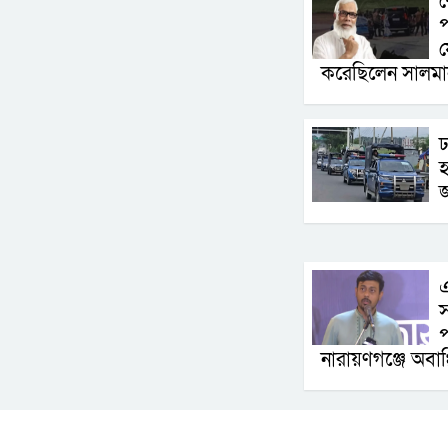
শ
প
য
করেছিলেন সালম
ঢ
হ
জ
এ
স
প
নারায়ণগঞ্জে অবাঞ