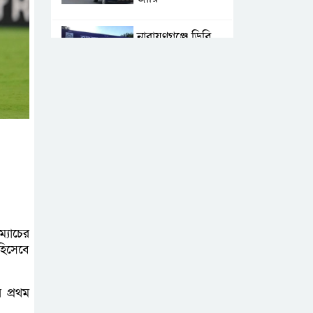
নারায়ণগঞ্জে ডিবি
পুলিশ পরিচয়ে ১৮
লাখ টাকা
ছিনতাইয়ের অভিযোগে মামলা
এনসিপির মুখ্য
সমন্বয়ক নাসীরুদ্দীন
পাটওয়ারীকে
নারায়ণগঞ্জে অবাঞ্ছিত ঘোষণা
‘আমাকে ফাঁসি দিয়ে
্যাচের
হিসেবে
দেন’ আন্তর্জাতিক
অপরাধ ট্রাইব্যুনালে
লতিফ সিদ্দিকী
 প্রথম