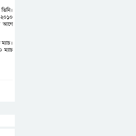
সোনারগাঁয়ের
তিনি।
জলাবদ্ধতা নিরসনে
ল ২০১০
দ্রুত পদক্ষেপের
এর আগে
নির্দেশ: বিভাগীয় কমিশনারের
ম্যাচ।
নারায়ণগঞ্জে
 ম্যাচ
দিনমজুরের
রহস্যজনক মৃত্যু,
শরীরে নির্যাতনের চিহ্ন প্রস্ফুটিত
প্রাণনাশের আশঙ্কা
থাকলেও ডিসেম্বরের
মধ্যেই বাংলাদেশে
ফিরতে চান শেখ হাসিনা
নির্দিষ্ট কোনো মামলা