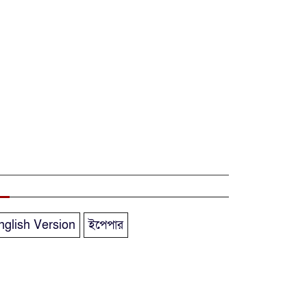
বাংলাদেশি নিহত
দৃষ্টিপ্রতিবন্ধী শিক্ষার্থী
পাশে দাঁড়ালেন
নারায়ণগঞ্জের মানবিক
ডিসি
নারায়ণগঞ্জে পুলিশ
কর্মকর্তার ঝুলন্ত
মরদেহ উদ্ধার
নারায়ণগঞ্জে চরম
nglish Version
ইপেপার
গ্যাস সংকটে মুখ
থুবড়ে পড়েছে দেড়শ
কলকারখানা