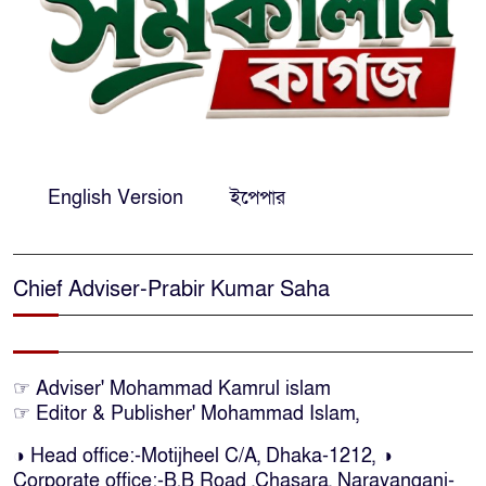
অপরাধ ট্রাইব্যুনালে লতিফ সিদ্দিকী
সোনারগাঁয়ের জলাবদ্ধতা নিরসনে দ্রুত
পদক্ষেপের নির্দেশ: বিভাগীয়
কমিশনারের
English Version
ইপেপার
নারায়ণগঞ্জে দিনমজুরের রহস্যজনক
মৃত্যু, শরীরে নির্যাতনের চিহ্ন প্রস্ফুটিত
Chief Adviser-Prabir Kumar Saha
প্রাণনাশের আশঙ্কা থাকলেও ডিসেম্বরের
মধ্যেই বাংলাদেশে ফিরতে চান শেখ
হাসিনা
☞ Adviser' Mohammad Kamrul islam
☞ Editor & Publisher' Mohammad Islam,
নির্দিষ্ট কোনো মামলা না থাকলে ‘শ্যোন
অ্যারেস্ট’ নয়, হাইকোর্টের আদেশ
◑ Head office:-Motijheel C/A, Dhaka-1212, ◑
স্থগিত
Corporate office:-B.B Road ,Chasara, Narayanganj-