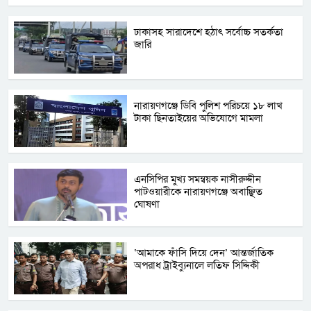
ঢাকাসহ সারাদেশে হঠাৎ সর্বোচ্চ সতর্কতা
জা‌রি
নারায়ণগঞ্জে ডিবি পুলিশ পরিচয়ে ১৮ লাখ
টাকা ছিনতাইয়ের অভিযোগে মামলা
এনসিপির মুখ্য সমন্বয়ক নাসীরুদ্দীন
পাটওয়ারীকে নারায়ণগঞ্জে অবাঞ্ছিত
ঘোষণা
‘আমাকে ফাঁসি দিয়ে দেন’ আন্তর্জাতিক
অপরাধ ট্রাইব্যুনালে লতিফ সিদ্দিকী