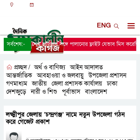
ঢাকা
০৪:২৯ অপরাহ্ন, শুক্রবার, ০৭ অগাস্ট ২০২৬, ২৩ শ্রাবণ
১৪৩৩ বঙ্গাব্দ
ENG
সর্বশেষ:-
শেখ হাসিনার সঙ্গে পালানোর ফ্লাইট যেভাব মিস করেছিলে
প্রচ্ছদ /
অর্থ ও বাণিজ্য
আইন আদালত
,
,
আন্তর্জাতিক
আবহাওয়া ও জলবায়ু
উপজেলা প্রশাসন
,
,
,
গণমাধ্যম
জাতীয়
জেলা প্রশাসক কার্যালয়
ঢাকা
,
,
,
,
দেশজুড়ে
নারী ও শিশু
পূর্বাভাস
বাংলাদেশ
,
,
,
লক্ষ্মীপুর জেলায় ‘চন্দ্রগঞ্জ’ নামে নতুন উপজেলা গঠন
করে গেজেট প্রকাশ
প্রতিনিধির নাম