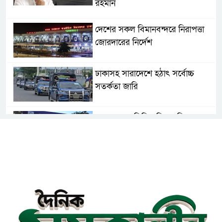
রহমান
দেশের সকল বিমানবন্দরে নিরাপত্তা
জোরদারের নির্দেশ
ঢাকাসহ সারাদেশে হঠাৎ সর্বোচ্চ
সতর্কতা জা‌রি
নারায়ণগঞ্জে ডিবি পুলিশ পরিচয়ে ১৮
লাখ টাকা ছিনতাইয়ের অভিযোগে
মামলা
এনসিপির মুখ্য সমন্বয়ক নাসীরুদ্দীন
পাটওয়ারীকে নারায়ণগঞ্জে অবাঞ্ছিত
ঘোষণা
‘আমাকে ফাঁসি দিয়ে দেন’ আন্তর্জাতিক