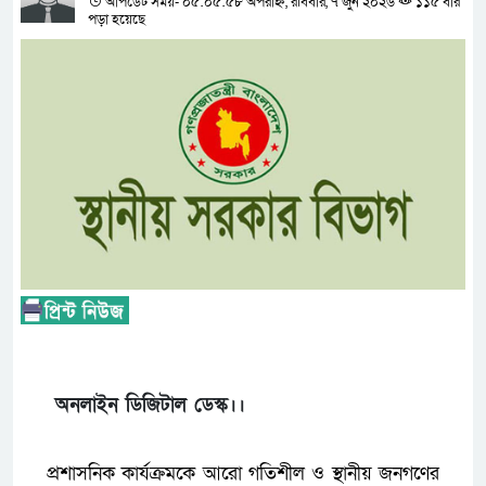
আপডেট সময়- ০৫:০৫:৫৮ অপরাহ্ন, রবিবার, ৭ জুন ২০২৬
১১৫ বার
পড়া হয়েছে
অনলাইন ডিজিটাল ডেস্ক।।
প্রশাসনিক কার্যক্রমকে আরো গতিশীল ও স্থানীয় জনগণের