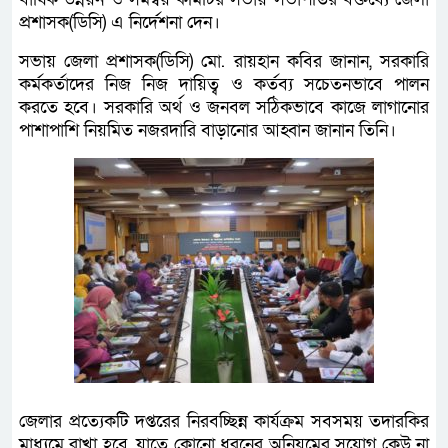
প্রশাসক(ডিসি) এ নির্দেশনা দেন।
সভায় জেলা প্রশাসক(ডিসি) মো. রায়হান কবির জানান, সরকারি
কর্মকর্তাদের নিজ নিজ দায়িত্ব ও কর্তব্য সচেতনভাবে পালন
করতে হবে। সরকারি অর্থ ও জনবল সঠিকভাবে কাজে লাগানোর
পাশাপাশি নিয়মিত নজরদারি বাড়ানোর আহ্বান জানান তিনি।
জেলার প্রত্যেকটি দপ্তরের নিরবচ্ছিন্ন কার্যক্রম সবসময় তদারকির
মাধ্যমে রাখা হবে, যাতে কোনো ধরনের অনিয়মের সুযোগ কেউ না