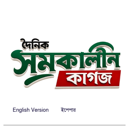
এবার চট্টগ্রামে সাবেক শিক্ষামন্ত্রী
নওফেলের বাসভবনে আগুন
সিগারেটের দিয়াশলাই জ্বালাতেই
বিস্ফোরণ, দগ্ধ একই পরিবারের-৩
ঢাকা-সিলেটে মহাসড়কে দুই বাসের
মুখোমুখি সংঘর্ষ: নিহত-৯
শেখ হাসিনার সঙ্গে পালানোর ফ্লাইট
যেভাব মিস করেছিলেন সালমান এফ
রহমান
দেশের সকল বিমানবন্দরে নিরাপত্তা
English Version
ইপেপার
জোরদারের নির্দেশ