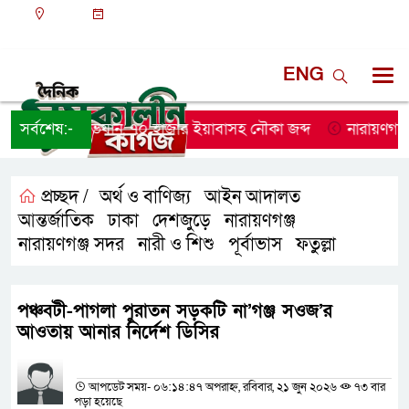
ঢাকা
০১:২২ পূর্বাহ্ন, শনিবার, ০৮ অগাস্ট ২০২৬, ২৩ শ্রাবণ
১৪৩৩ বঙ্গাব্দ
ENG
িজিবির অভিযান, ৭০ হাজার ইয়াবাসহ নৌকা জব্দ
সর্বশেষ:-
নারায়ণগঞ্জে স্ক
প্রচ্ছদ /
অর্থ ও বাণিজ্য
আইন আদালত
,
,
আন্তর্জাতিক
ঢাকা
দেশজুড়ে
নারায়ণগঞ্জ
,
,
,
,
নারায়ণগঞ্জ সদর
নারী ও শিশু
পূর্বাভাস
ফতুল্লা
,
,
,
পঞ্চবটী-পাগলা পুরাতন সড়কটি না’গঞ্জ সওজ’র
আওতায় আনার নির্দেশ ডিসির
প্রতিনিধির নাম
আপডেট সময়- ০৬:১৪:৪৭ অপরাহ্ন, রবিবার, ২১ জুন ২০২৬
৭৩ বার
পড়া হয়েছে