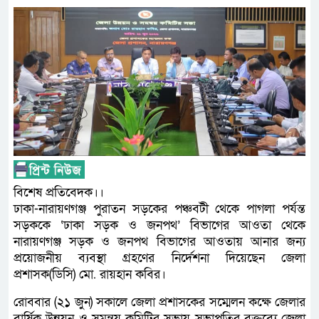
বিশেষ প্রতিবেদক।।
ঢাকা-নারায়ণগঞ্জ পুরাতন সড়কের পঞ্চবটী থেকে পাগলা পর্যন্ত
সড়ককে ‘ঢাকা সড়ক ও জনপথ’ বিভাগের আওতা থেকে
নারায়ণগঞ্জ সড়ক ও জনপথ বিভাগের আওতায় আনার জন্য
প্রয়োজনীয় ব্যবস্থা গ্রহণের নির্দেশনা দিয়েছেন জেলা
প্রশাসক(ডিসি) মো. রায়হান কবির।
রোববার (২১ জুন) সকালে জেলা প্রশাসকের সম্মেলন কক্ষে জেলার
বার্ষিক উন্নয়ন ও সমন্বয় কমিটির সভায় সভাপতির বক্তব্যে জেলা