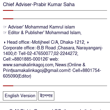
Chief Adviser-Prabir Kumar Saha
ঢাকাসহ সারাদেশে হঠাৎ সর্বোচ্চ
সতর্কতা জা‌রি
নারায়ণগঞ্জে ডিবি পুলিশ পরিচয়ে ১৮
☞ Adviser' Mohammad Kamrul islam
লাখ টাকা ছিনতাইয়ের অভিযোগে
☞ Editor & Publisher' Mohammad Islam,
মামলা
◑ Head office:-Motijheel C/A, Dhaka-1212, ◑
Corporate office:-B.B Road ,Chasara, Narayanganj-
এনসিপির মুখ্য সমন্বয়ক নাসীরুদ্দীন
1400,✆ Tell-02-47650077,02-2244272,
পাটওয়ারীকে নারায়ণগঞ্জে অবাঞ্ছিত
Cell:+8801885-000126' web:
ঘোষণা
www.samakalinkagoj.com, News:(Online &
Print)samakalinkagoj@gmail.com✆
Cell
+8801754-
605090(Editor)
‘আমাকে ফাঁসি দিয়ে দেন’ আন্তর্জাতিক
অপরাধ ট্রাইব্যুনালে লতিফ সিদ্দিকী
English Version
ইপেপার
সোনারগাঁয়ের জলাবদ্ধতা নিরসনে দ্রুত
পদক্ষেপের নির্দেশ: বিভাগীয়