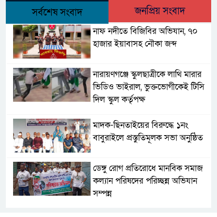
জনপ্রিয় সংবাদ
সর্বশেষ সংবাদ
নাফ নদীতে বিজিবির অভিযান, ৭০
হাজার ইয়াবাসহ নৌকা জব্দ
নারায়ণগঞ্জে স্কুলছাত্রীকে লাথি মারার
ভিডিও ভাইরাল, ভুক্তভোগীকেই টিসি
দিল স্কুল কর্তৃপক্ষ
মাদক-ছিনতাইয়ের বিরুদ্ধে ১নং
বাবুরাইলে প্রস্তুতিমূলক সভা অনুষ্ঠিত
ডেঙ্গু রোগ প্রতিরোধে মানবিক সমাজ
কল্যান পরিষদের পরিচ্ছন্ন অভিযান
সম্পন্ন