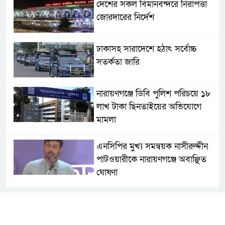
দেশের সকল বিমানবন্দরে নিরাপত্তা
জোরদারের নির্দেশ
ঢাকাসহ সারাদেশে হঠাৎ সর্বোচ্চ
সতর্কতা জা‌রি
নারায়ণগঞ্জে ডিবি পুলিশ পরিচয়ে ১৮
লাখ টাকা ছিনতাইয়ের অভিযোগে
মামলা
এনসিপির মুখ্য সমন্বয়ক নাসীরুদ্দীন
পাটওয়ারীকে নারায়ণগঞ্জে অবাঞ্ছিত
ঘোষণা
‘আমাকে ফাঁসি দিয়ে দেন’ আন্তর্জাতিক
অপরাধ ট্রাইব্যুনালে লতিফ সিদ্দিকী