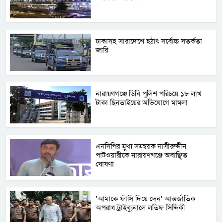
ঢাকাসহ সারাদেশে হঠাৎ সর্বোচ্চ সতর্কতা
জা‌রি
নারায়ণগঞ্জে ডিবি পুলিশ পরিচয়ে ১৮ লাখ
টাকা ছিনতাইয়ের অভিযোগে মামলা
এনসিপির মুখ্য সমন্বয়ক নাসীরুদ্দীন
পাটওয়ারীকে নারায়ণগঞ্জে অবাঞ্ছিত
ঘোষণা
‘আমাকে ফাঁসি দিয়ে দেন’ আন্তর্জাতিক
অপরাধ ট্রাইব্যুনালে লতিফ সিদ্দিকী