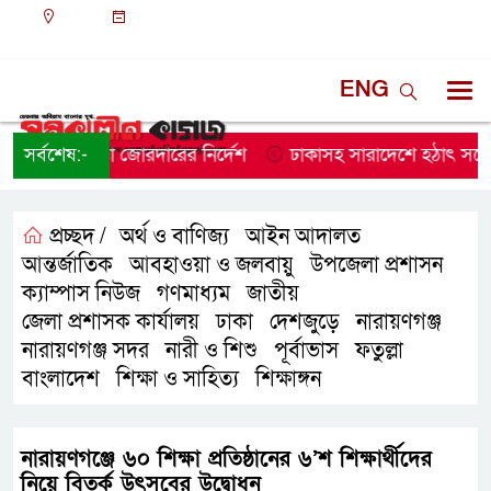
ঢাকা
১২:১০ পূর্বাহ্ন, শুক্রবার, ০৭ অগাস্ট ২০২৬, ২২ শ্রাবণ
১৪৩৩ বঙ্গাব্দ
ENG
 নিরাপত্তা জোরদারের নির্দেশ
সর্বশেষ:-
ঢাকাসহ সারাদেশে হঠাৎ সর্বোচ্চ সত
প্রচ্ছদ /
অর্থ ও বাণিজ্য
আইন আদালত
,
,
আন্তর্জাতিক
আবহাওয়া ও জলবায়ু
উপজেলা প্রশাসন
,
,
,
ক্যাম্পাস নিউজ
গণমাধ্যম
জাতীয়
,
,
,
জেলা প্রশাসক কার্যালয়
ঢাকা
দেশজুড়ে
নারায়ণগঞ্জ
,
,
,
,
নারায়ণগঞ্জ সদর
নারী ও শিশু
পূর্বাভাস
ফতুল্লা
,
,
,
,
বাংলাদেশ
শিক্ষা ও সাহিত্য
শিক্ষাঙ্গন
,
,
নারায়ণগঞ্জে ৬০ শিক্ষা প্রতিষ্ঠানের ৬’শ শিক্ষার্থীদের
নিয়ে বিতর্ক উৎসবের উদ্বোধন