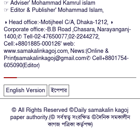
☞ Adviser' Mohammad Kamrul islam
লাশ আনা’সহ পূর্ণ সহায়তার আশ্বাস
☞ Editor & Publisher' Mohammad Islam,
ইউএনও’র
◑ Head office:-Motijheel C/A, Dhaka-1212, ◑
Corporate office:-B.B Road ,Chasara, Narayanganj-
কক্সবাজারে কোস্টগার্ডের অভিযানে
1400,✆ Tell-02-47650077,02-2244272,
দেশীয় মদসহ আটক-৪
Cell:+8801885-000126' web:
www.samakalinkagoj.com, News:(Online &
Print)samakalinkagoj@gmail.com✆
Cell
+8801754-
দক্ষিণ আফ্রিকায় দোকানে আগুন, ৬
605090(Editor)
বাংলাদেশি নিহত
দৃষ্টিপ্রতিবন্ধী শিক্ষার্থী পাশে দাঁড়ালেন
English Version
ইপেপার
নারায়ণগঞ্জের মানবিক ডিসি
© All Rights Reserved ©Daily samakalin kagoj
নারায়ণগঞ্জে পুলিশ কর্মকর্তার ঝুলন্ত
paper authority.(© সর্বস্বত্ব সংরক্ষিত ©দৈনিক সমকালীন
মরদেহ উদ্ধার
কাগজ পত্রিকা কর্তৃপক্ষ)