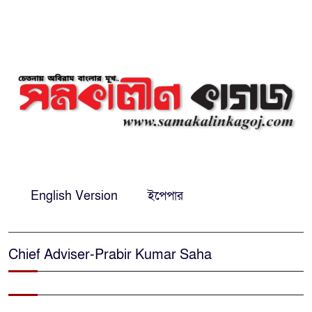
সোনারগাঁয়ের জলাবদ্ধতা নিরসনে দ্রুত
পদক্ষেপের নির্দেশ: বিভাগীয়
কমিশনারের
নারায়ণগঞ্জে দিনমজুরের রহস্যজনক
মৃত্যু, শরীরে নির্যাতনের চিহ্ন প্রস্ফুটিত
প্রাণনাশের আশঙ্কা থাকলেও ডিসেম্বরের
মধ্যেই বাংলাদেশে ফিরতে চান শেখ
English Version
ইপেপার
হাসিনা
নির্দিষ্ট কোনো মামলা না থাকলে ‘শ্যোন
অ্যারেস্ট’ নয়, হাইকোর্টের আদেশ
Chief Adviser-Prabir Kumar Saha
স্থগিত
দক্ষিণ আফ্রিকায় অগ্নিকান্ডে নিহতদের