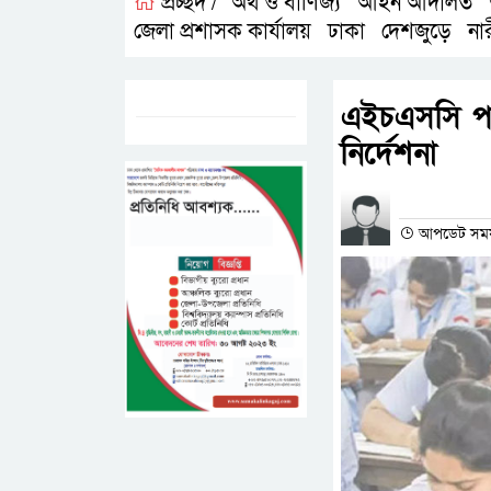
প্রচ্ছদ /
অর্থ ও বাণিজ্য
আইন আদালত
,
,
জেলা প্রশাসক কার্যালয়
ঢাকা
দেশজুড়ে
না
,
,
,
ট্যাগস:-
এইচএসসি পরীক
নির্দেশনা
প্রতিনিধির না
আপডেট সময়-