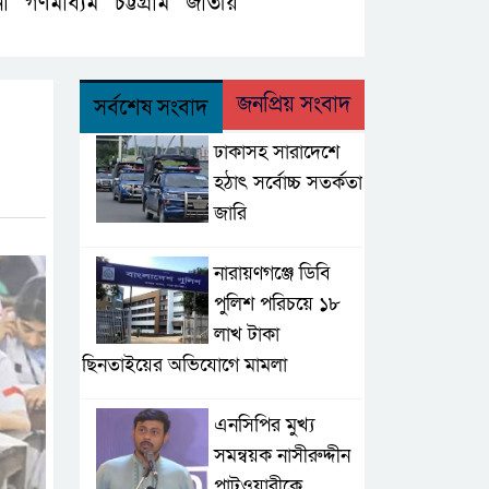
না
গণমাধ্যম
চট্টগ্রাম
জাতীয়
,
,
,
,
জনপ্রিয় সংবাদ
সর্বশেষ সংবাদ
ঢাকাসহ সারাদেশে
হঠাৎ সর্বোচ্চ সতর্কতা
জা‌রি
নারায়ণগঞ্জে ডিবি
পুলিশ পরিচয়ে ১৮
লাখ টাকা
ছিনতাইয়ের অভিযোগে মামলা
এনসিপির মুখ্য
সমন্বয়ক নাসীরুদ্দীন
পাটওয়ারীকে