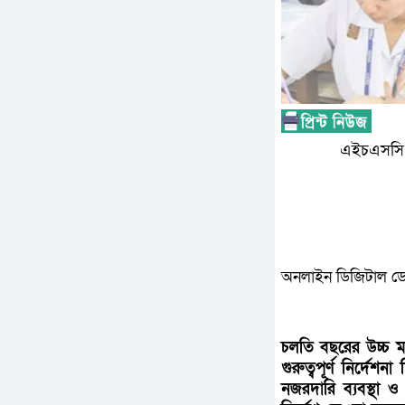
এইচএসসি পরী
অনলাইন ডিজিটাল ডে
চলতি বছরের উচ্চ মাধ
গুরুত্বপূর্ণ নির্দেশ
নজরদারি ব্যবস্থা ও প্