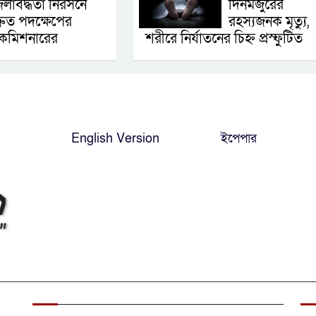
লাবদ্ধতা নিরসনে
দিনমজুরের
্রুত পদক্ষেপের
রহস্যজনক মৃত্যু,
় কমিশনারের
শরীরে নির্যাতনের চিহ্ন প্রস্ফুটিত
English Version
ইপেপার