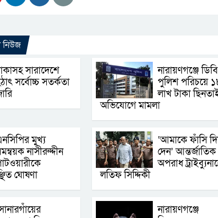
ো নিউজ
াকাসহ সারাদেশে
নারায়ণগঞ্জে ডিবি
ঠাৎ সর্বোচ্চ সতর্কতা
পুলিশ পরিচয়ে ১
া‌রি
লাখ টাকা ছিনতা
অভিযোগে মামলা
নসিপির মুখ্য
‘আমাকে ফাঁসি দি
মন্বয়ক নাসীরুদ্দীন
দেন’ আন্তর্জাতিক
াটওয়ারীকে
অপরাধ ট্রাইব্যুনা
্ছিত ঘোষণা
লতিফ সিদ্দিকী
োনারগাঁয়ের
নারায়ণগঞ্জে