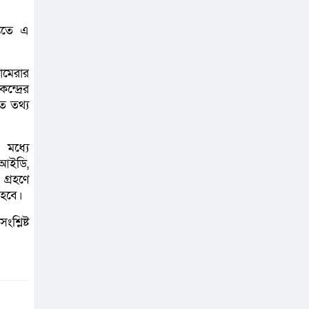
তিতে এ
প্রাণনাশের আশঙ্কা
থাকলেও ডিসেম্বরের
মধ্যেই বাংলাদেশে
ামেরার
্দ্রের
ফিরতে চান শেখ হাসিনা
রিত তথ্য
নির্দিষ্ট কোনো মামলা
ধ্যে
না থাকলে ‘শ্যোন
 আইডি,
অ্যারেস্ট’ নয়,
 গ্রহণে
হাইকোর্টের আদেশ স্থগিত
 হবে।
শ্লিষ্ট
দক্ষিণ আফ্রিকায়
অগ্নিকান্ডে নিহতদের
লাশ আনা’সহ পূর্ণ
সহায়তার আশ্বাস ইউএনও’র