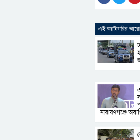
এই ক্যাটাগরির আর
ঢ
হ
জ
এ
স
প
নারায়ণগঞ্জে অবাঞ
স