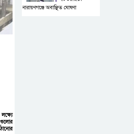
নারায়ণগঞ্জে অবাঞ্ছিত ঘোষণা
‘আমাকে ফাঁসি দিয়ে
দেন’ আন্তর্জাতিক
অপরাধ ট্রাইব্যুনালে
লতিফ সিদ্দিকী
সোনারগাঁয়ের
জলাবদ্ধতা নিরসনে
দ্রুত পদক্ষেপের
নির্দেশ: বিভাগীয় কমিশনারের
নারায়ণগঞ্জে
ক্ষ্যে
দিনমজুরের
্রগুলোর
রহস্যজনক মৃত্যু,
পাঠানোর
শরীরে নির্যাতনের চিহ্ন প্রস্ফুটিত