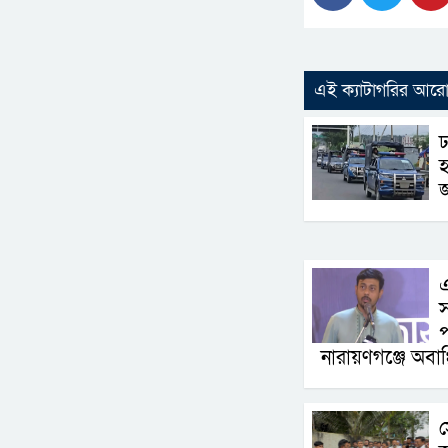
এই ক্যাটাগরির আর
ঢ
হ
জ
এ
স
প
নারায়ণগঞ্জে অবাঞ
স