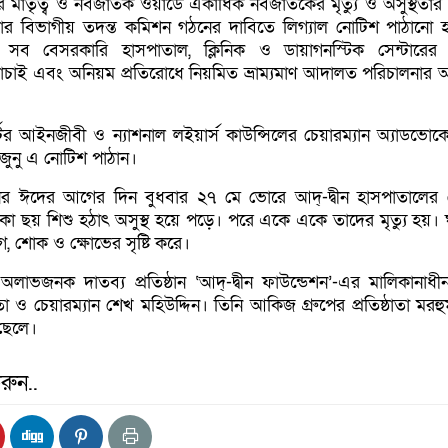
 মাতৃত্ব ও নবজাতক ওয়ার্ডে একাধিক নবজাতকের মৃত্যু ও অসুস্থতার
িচার বিভাগীয় তদন্ত কমিশন গঠনের দাবিতে লিগ্যাল নোটিশ পাঠানো 
সব বেসরকারি হাসপাতাল, ক্লিনিক ও ডায়াগনস্টিক সেন্টারের
যাচাই এবং অনিয়ম প্রতিরোধে নিয়মিত ভ্রাম্যমাণ আদালত পরিচালনার
্টের আইনজীবী ও ন্যাশনাল লইয়ার্স কাউন্সিলের চেয়ারম্যান অ্যাডভো
ুনু এ নোটিশ পাঠান।
ানির ঈদের আগের দিন বুধবার ২৭ মে ভোরে আদ্-দ্বীন হাসপাতালের 
াকা ছয় শিশু হঠাৎ অসুস্থ হয়ে পড়ে। পরে একে একে তাদের মৃত্যু হয়। 
গ, শোক ও ক্ষোভের সৃষ্টি করে।
 অলাভজনক দাতব্য প্রতিষ্ঠান ‘আদ্-দ্বীন ফাউন্ডেশন’-এর মালিকানাধ
ঠাতা ও চেয়ারম্যান শেখ মহিউদ্দিন। তিনি আকিজ গ্রুপের প্রতিষ্ঠাতা মর
ছেলে।
রুন..