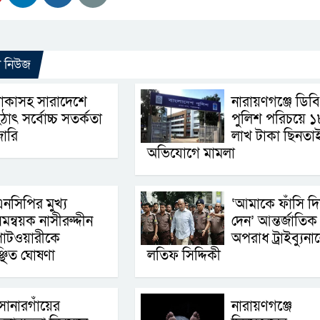
ো নিউজ
াকাসহ সারাদেশে
নারায়ণগঞ্জে ডিবি
ঠাৎ সর্বোচ্চ সতর্কতা
পুলিশ পরিচয়ে ১
া‌রি
লাখ টাকা ছিনতা
অভিযোগে মামলা
নসিপির মুখ্য
‘আমাকে ফাঁসি দি
মন্বয়ক নাসীরুদ্দীন
দেন’ আন্তর্জাতিক
াটওয়ারীকে
অপরাধ ট্রাইব্যুনা
্ছিত ঘোষণা
লতিফ সিদ্দিকী
োনারগাঁয়ের
নারায়ণগঞ্জে