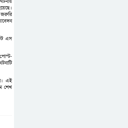
 ঘটনায়
হয়েছে।
প্রাণনাশের আশঙ্কা
 জরুরি
 আবেদন
থাকলেও ডিসেম্বরের
মধ্যেই বাংলাদেশে
ফিরতে চান শেখ হাসিনা
কেট এস
নির্দিষ্ট কোনো মামলা
পোস্ট-
না থাকলে ‘শ্যোন
ঘটনাটি
অ্যারেস্ট’ নয়,
হাইকোর্টের আদেশ স্থগিত
ীন। এই
হুম শেখ
দক্ষিণ আফ্রিকায়
অগ্নিকান্ডে নিহতদের
লাশ আনা’সহ পূর্ণ
সহায়তার আশ্বাস ইউএনও’র