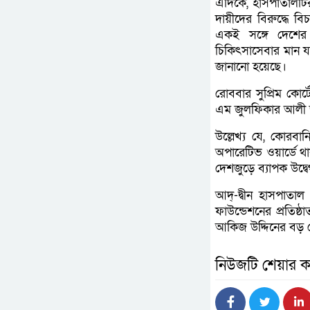
এদিকে, হাসপাতালটির
দায়ীদের বিরুদ্ধে ব
একই সঙ্গে দেশের 
চিকিৎসাসেবার মান 
জানানো হয়েছে।
রোববার সুপ্রিম কোর
এম জুলফিকার আলী জ
উল্লেখ্য যে, কোরব
অপারেটিভ ওয়ার্ডে থ
দেশজুড়ে ব্যাপক উদ্বে
আদ্-দ্বীন হাসপাতাল
ফাউন্ডেশনের প্রতিষ্
আকিজ উদ্দিনের বড় 
নিউজটি শেয়ার ক