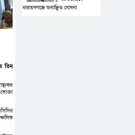
নারায়ণগঞ্জে অবাঞ্ছিত ঘোষণা
‘আমাকে ফাঁসি দিয়ে
দেন’ আন্তর্জাতিক
অপরাধ ট্রাইব্যুনালে
লতিফ সিদ্দিকী
সোনারগাঁয়ের
রে তিন
জলাবদ্ধতা নিরসনে
দ্রুত পদক্ষেপের
স্থ্যকর
নির্দেশ: বিভাগীয় কমিশনারের
ভোক্তা
নারায়ণগঞ্জে
সসিসির
দিনমজুরের
ঞ্চলিক
রহস্যজনক মৃত্যু,
শরীরে নির্যাতনের চিহ্ন প্রস্ফুটিত