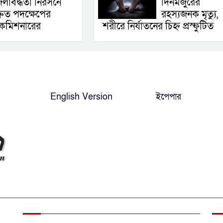
লাবদ্ধতা নিরসনে
দিনমজুরের
্রুত পদক্ষেপের
রহস্যজনক মৃত্যু,
় কমিশনারের
শরীরে নির্যাতনের চিহ্ন প্রস্ফুটিত
English Version
ইপেপার