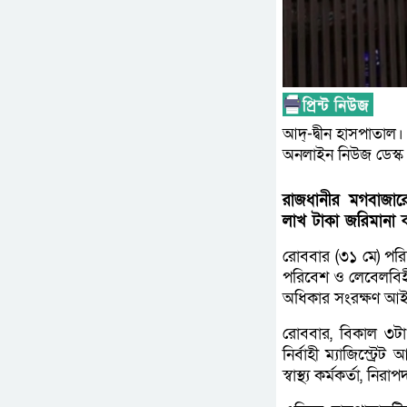
আদ্-দ্বীন হাসপাতাল
অনলাইন নিউজ ডেস্ক
রাজধানীর মগবাজারে
লাখ টাকা জরিমানা 
রোববার (৩১ মে) পরিচ
পরিবেশ ও লেবেলবিহী
অধিকার সংরক্ষণ আ
রোববার, বিকাল ৩টা 
নির্বাহী ম্যাজিস্ট
স্বাস্থ্য কর্মকর্তা, 