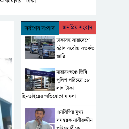
ক কার্যালয়
ঢাকা
,
,
জনপ্রিয় সংবাদ
সর্বশেষ সংবাদ
ঢাকাসহ সারাদেশে
হঠাৎ সর্বোচ্চ সতর্কতা
জা‌রি
নারায়ণগঞ্জে ডিবি
পুলিশ পরিচয়ে ১৮
লাখ টাকা
ছিনতাইয়ের অভিযোগে মামলা
এনসিপির মুখ্য
সমন্বয়ক নাসীরুদ্দীন
পাটওয়ারীকে