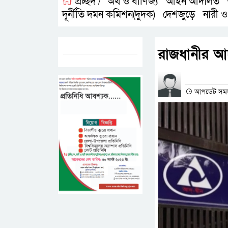
প্রচ্ছদ /
অর্থ ও বাণিজ্য
আইন আদালত
,
,
দূর্নীতি দমন কমিশন(দুদক)
দেশজুড়ে
নারী ও
,
,
ট্যাগস:-
রাজধানীর আদ
প্রতিনিধির না
আপডেট সময়-