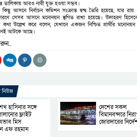
ন্ত তালিকায় আরও নারী যুক্ত হওয়া সম্ভব।
কিছু আসনে নির্বাচন কমিশন সংক্রান্ত দ্বন্দ্ব তৈরি হয়েছে, যার রা
ারণে সেসব আসনে মনোনয়ন স্থগিত রাখা হয়েছে। উদাহরণ হিসেব
কথা উল্লেখ করে বলেন, যেখানে একজন নিশ্চিত প্রার্থীর মনোনয়
কারণেই আটকে আছে।
রুন..
ো নিউজ
েখ হাসিনার সঙ্গে
দেশের সকল
ালানোর ফ্লাইট
বিমানবন্দরে নিরাপ
েভাব মিস
জোরদারের নির্দে
ান এফ রহমান