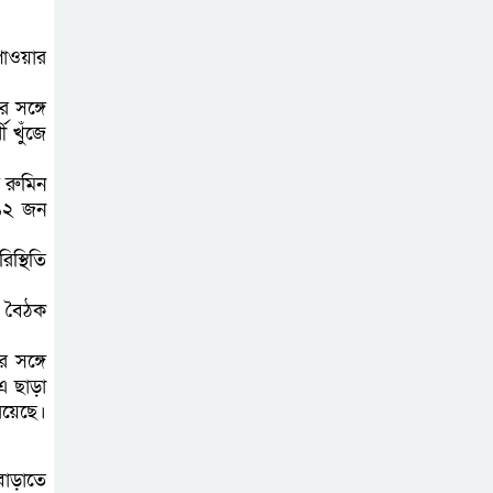
সোনারগাঁয়ের
পাওয়ার
জলাবদ্ধতা নিরসনে
 সঙ্গে
দ্রুত পদক্ষেপের
 খুঁজে
নির্দেশ: বিভাগীয় কমিশনারের
ে রুমিন
নারায়ণগঞ্জে
-১২ জন
দিনমজুরের
স্থিতি
রহস্যজনক মৃত্যু,
শরীরে নির্যাতনের চিহ্ন প্রস্ফুটিত
ার বৈঠক
প্রাণনাশের আশঙ্কা
 সঙ্গে
এ ছাড়া
থাকলেও ডিসেম্বরের
রয়েছে।
মধ্যেই বাংলাদেশে
ফিরতে চান শেখ হাসিনা
 বাড়াতে