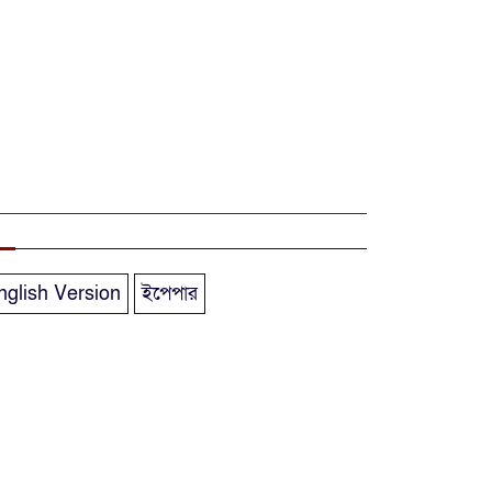
নতুন অর্থবছরের
শুরুতেই ব্যাংক ঋণ
সরকারের একমাত্র
ভরসা
নারায়ণগঞ্জ সিটি
কর্পোরেশনের সীমানা
বর্ধিতকরন গণশুনানি
অনুষ্ঠিত
nglish Version
ইপেপার
বীরমুক্তিযোদ্ধা ও
শহীদ পরিবারের
সম্মানী ভাতা বাড়িয়ে
প্রজ্ঞাপন জারি