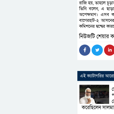
রাজি হয়, তাহলে চূড়া
তিনি বলেন, এ ছাড়া 
অপেক্ষমাণ। এসব ক
বাগেরহাট-২ আসনের 
কমিশনের দ্বন্দ্বের 
নিউজটি শেয়ার ক
এই ক্যাটাগরির আর
শ
প
য
করেছিলেন সালম