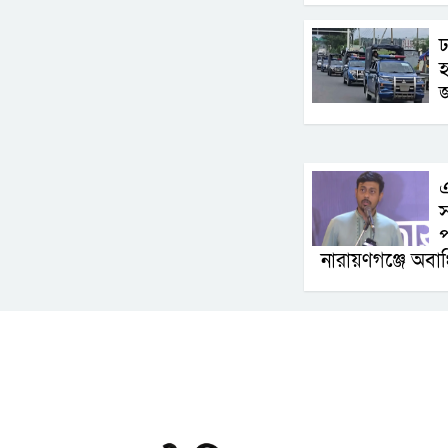
ঢ
হ
জ
এ
স
প
নারায়ণগঞ্জে অবাঞ