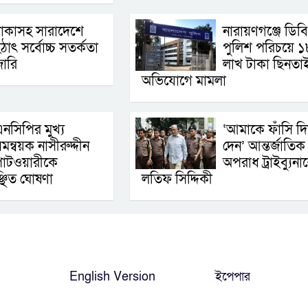
াকাসহ সারাদেশে
নারায়ণগঞ্জে ডিবি
ঠাৎ সর্বোচ্চ সতর্কতা
পুলিশ পরিচয়ে ১
া‌রি
লাখ টাকা ছিনতা
অভিযোগে মামলা
নসিপির মুখ্য
‘আমাকে ফাঁসি দি
মন্বয়ক নাসীরুদ্দীন
দেন’ আন্তর্জাতিক
াটওয়ারীকে
অপরাধ ট্রাইব্যুনা
্ছিত ঘোষণা
লতিফ সিদ্দিকী
English Version
ইপেপার