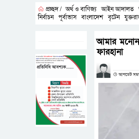
প্রচ্ছদ /
অর্থ ও বাণিজ্য
আইন আদালত
,
,
নির্বাচন
পূর্বাভাস
বাংলাদেশ
বৃটেন
যুক্তরা
,
,
,
,
ট্যাগস:-
আমার মনোনয়
ফারহানা
প্রতিনিধির না
আপডেট সময়- ০