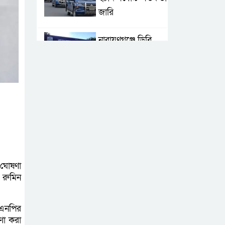
জা‌রি
নারায়ণগঞ্জে ডিবি
পুলিশ পরিচয়ে ১৮
লাখ টাকা
ছিনতাইয়ের অভিযোগে মামলা
এনসিপির মুখ্য
সমন্বয়ক নাসীরুদ্দীন
পাটওয়ারীকে
নারায়ণগঞ্জে অবাঞ্ছিত ঘোষণা
 ঘোষণা
 রুমিন
‘আমাকে ফাঁসি দিয়ে
দেন’ আন্তর্জাতিক
অপরাধ ট্রাইব্যুনালে
িএনপির
ণা করা
লতিফ সিদ্দিকী