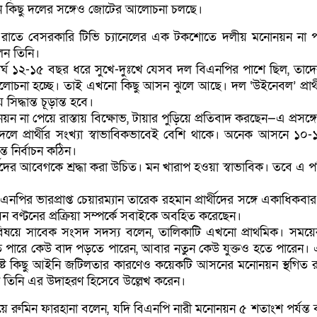
ুন কিছু দলের সঙ্গেও জোটের আলোচনা চলছে।
) রাতে বেসরকারি টিভি চ্যানেলের এক টকশোতে দলীয় মনোনয়ন না 
েন তিনি।
্ঘ ১২-১৫ বছর ধরে সুখে-দুঃখে যেসব দল বিএনপির পাশে ছিল, তাদের
চনা হচ্ছে। তাই এখনো কিছু আসন ঝুলে আছে। দল ‘উইনেবল’ প্রার্থী
িদ্ধান্ত চূড়ান্ত হবে।
়ন না পেয়ে রাস্তায় বিক্ষোভ, টায়ার পুড়িয়ে প্রতিবাদ করছেন—এ প্রসঙ্গ
দলে প্রার্থীর সংখ্যা স্বাভাবিকভাবেই বেশি থাকে। অনেক আসনে ১০
ান্ত নির্বাচন কঠিন।
ীদের আবেগকে শ্রদ্ধা করা উচিত। মন খারাপ হওয়া স্বাভাবিক। তবে এ পরি
পির ভারপ্রাপ্ত চেয়ারম্যান তারেক রহমান প্রার্থীদের সঙ্গে একাধিকব
বণ্টনের প্রক্রিয়া সম্পর্কে সবাইকে অবহিত করেছেন।
ষয়ে সাবেক সংসদ সদস্য বলেন, তালিকাটি এখনো প্রাথমিক। সময়ের
ে পারে কেউ বাদ পড়তে পারেন, আবার নতুন কেউ যুক্তও হতে পারেন। 
্লিষ্ট কিছু আইনি জটিলতার কারণেও কয়েকটি আসনের মনোনয়ন স্থগিত 
তিনি এর উদাহরণ হিসেবে উল্লেখ করেন।
া নিয়ে রুমিন ফারহানা বলেন, যদি বিএনপি নারী মনোনয়ন ৫ শতাংশ পর্যন্ত