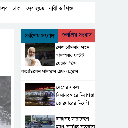
যালয়
ঢাকা
দেশজুড়ে
নারী ও শিশু
,
,
,
,
জনপ্রিয় সংবাদ
সর্বশেষ সংবাদ
শেখ হাসিনার সঙ্গে
পালানোর ফ্লাইট
যেভাব মিস
করেছিলেন সালমান এফ রহমান
দেশের সকল
বিমানবন্দরে নিরাপত্তা
জোরদারের নির্দেশ
ঢাকাসহ সারাদেশে
হঠাৎ সর্বোচ্চ সতর্কতা