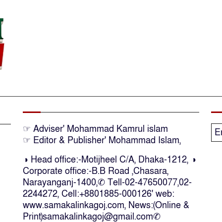
☞ Adviser' Mohammad Kamrul islam
E
☞ Editor & Publisher' Mohammad Islam,
◑ Head office:-Motijheel C/A, Dhaka-1212, ◑
Corporate office:-B.B Road ,Chasara,
Narayanganj-1400,✆ Tell-02-47650077,02-
2244272, Cell:+8801885-000126' web:
www.samakalinkagoj.com, News:(Online &
Print)samakalinkagoj@gmail.com✆