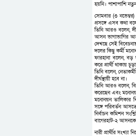
হয়নি। পাশাপাশি নত
সোমবার (৩ নভেম্বর
প্রসঙ্গে এসব কথা বল
তিনি আরও বলেন, দীর
আসন ভাগাভাগির আলো
দেখছে সেই বিবেচনায় স
দলের কিছু কর্মী মনোনয
ফারহানা বলেন, বড় 
করে প্রার্থী থাকায় চূড়
তিনি বলেন, নেতাকর্ম
দীর্ঘস্থায়ী হবে না।
তিনি আরও বলেন, বিএন
করেছেন এবং মনোনয়ন 
মনোনয়ন তালিকার বি
সঙ্গে পরিবর্তন আসত
নির্বাচন কমিশন সংশ
বাগেরহাট-২ আসনকে 
নারী প্রার্থীর সংখ্য