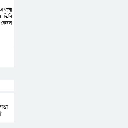
নির্দিষ্ট কোনো মামলা
য় এখনো
না থাকলে ‘শ্যোন
ে তিনি
অ্যারেস্ট’ নয়,
ন কেবল
হাইকোর্টের আদেশ স্থগিত
দক্ষিণ আফ্রিকায়
অগ্নিকান্ডে নিহতদের
লাশ আনা’সহ পূর্ণ
সহায়তার আশ্বাস ইউএনও’র
কক্সবাজারে
কোস্টগার্ডের
অভিযানে দেশীয়
ত্তা
মদসহ আটক-৪
শ
দক্ষিণ আফ্রিকায়