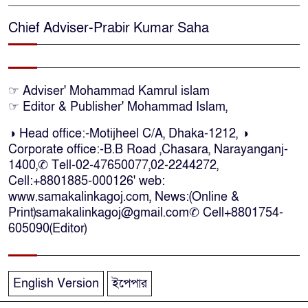
দক্ষিণ আফ্রিকায় অগ্নিকান্ডে নিহতদের
Chief Adviser-Prabir Kumar Saha
লাশ আনা’সহ পূর্ণ সহায়তার আশ্বাস
ইউএনও’র
কক্সবাজারে কোস্টগার্ডের অভিযানে
☞ Adviser' Mohammad Kamrul islam
☞ Editor & Publisher' Mohammad Islam,
দেশীয় মদসহ আটক-৪
◑ Head office:-Motijheel C/A, Dhaka-1212, ◑
Corporate office:-B.B Road ,Chasara, Narayanganj-
দক্ষিণ আফ্রিকায় দোকানে আগুন, ৬
1400,✆ Tell-02-47650077,02-2244272,
বাংলাদেশি নিহত
Cell:+8801885-000126' web:
www.samakalinkagoj.com, News:(Online &
Print)samakalinkagoj@gmail.com✆
Cell
+8801754-
দৃষ্টিপ্রতিবন্ধী শিক্ষার্থী পাশে দাঁড়ালেন
605090(Editor)
নারায়ণগঞ্জের মানবিক ডিসি
নারায়ণগঞ্জে পুলিশ কর্মকর্তার ঝুলন্ত
English Version
ইপেপার
মরদেহ উদ্ধার