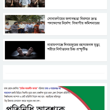
সোনারগাঁয়ের জলাবদ্ধতা নিরসনে দ্রুত
পদক্ষেপের নির্দেশ: বিভাগীয় কমিশনারের
নারায়ণগঞ্জে দিনমজুরের রহস্যজনক মৃত্যু,
শরীরে নির্যাতনের চিহ্ন প্রস্ফুটিত
ট্যাগস:-