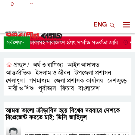
ঢাকা
১০:০৬ অপরাহ্ন, বুধবার, ০৫ অগাস্ট ২০২৬, ২১ শ্রাবণ
১৪৩৩ বঙ্গাব্দ
ENG
সর্বশেষ:-
ঢাকাসহ সারাদেশে হঠাৎ সর্বোচ্চ সতর্কতা জা‌রি
নারায়ণ
প্রচ্ছদ /
অর্থ ও বাণিজ্য
আইন আদালত
,
,
আন্তর্জাতিক
ইসলাম ও জীবন
উপজেলা প্রশাসন
,
,
,
খেলাধুলা
গণমাধ্যম
জেলা প্রশাসক কার্যালয়
দেশজুড়ে
,
,
,
নারী ও শিশু
পূর্বাভাস
ফিচার
বাংলাদেশ
,
,
,
,
আমরা ভালো ক্রীড়াবিদ হয়ে বিশ্বের দরবারে দেশকে
রিপ্রেজেন্ট করতে চাই; ডিসি জাহিদুল
প্রতিনিধির নাম