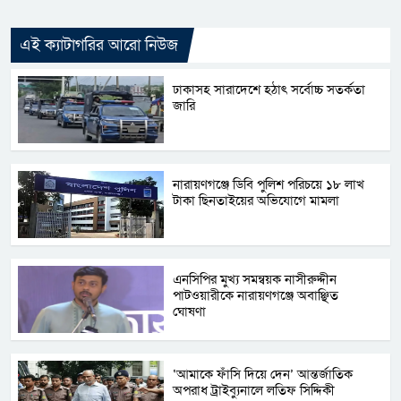
এই ক্যাটাগরির আরো নিউজ
ঢাকাসহ সারাদেশে হঠাৎ সর্বোচ্চ সতর্কতা
জা‌রি
নারায়ণগঞ্জে ডিবি পুলিশ পরিচয়ে ১৮ লাখ
টাকা ছিনতাইয়ের অভিযোগে মামলা
এনসিপির মুখ্য সমন্বয়ক নাসীরুদ্দীন
পাটওয়ারীকে নারায়ণগঞ্জে অবাঞ্ছিত
ঘোষণা
‘আমাকে ফাঁসি দিয়ে দেন’ আন্তর্জাতিক
অপরাধ ট্রাইব্যুনালে লতিফ সিদ্দিকী