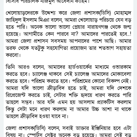
বিসিবি পরিচালক নাজমুল আবেদীন ফাহিম।
খেলোয়াড়দেরকে উদ্দেশ্য করে জেলা প্রশাসক(ডিসি) মোহাম্মদ
জাহিদুল ইসলাম মিঞা বলেন, আমরা খেলোয়াড় পরিচয়ে যেন বড়
হতে পারি। অনেক ভালো ভালো প্লেয়ার নারায়ণগঞ্জ থেকে জন্ম
হয়েছে। আগামীতে কেন পারবে না? আমাদের পারতেই হবে..!
আমরা জেলা প্রশাসন সবসময় আপনাদের পাশে আছি। আমার
তরফ থেকে যতটুকু সহযোগিতা প্রয়োজন তার শতভাগ সহায়তা
করবো।
তিনি আরও বলেন, আমাদের হার্ডওয়ার্কের মাধ্যমে ওভারকাম
করতে হবে। চ্যালেঞ্জ থাকবে সেই চ্যালেঞ্জ আমাদের মোকাবেলা
করতে হবে। পরিশ্রম করতে হবে। পরিশ্রমের কোনো বিকল্প নেই।
আমরা যদি ভালো ক্রীড়াবিদ হতে চাই, আমরা যদি দেশকে
রিপ্রেজেন্ট করতে চাই, সেটার শক্তি হৃদয়ে ধারণ করতে পারি
তাহলে সম্ভব। আর যদি এমন হয় আসলাম প্র্যাকটিস করলাম
কিন্তু সেটা মনে ধারণ করলাম না আমার উচ্চ আশা না থাকে
তাহলে ক্রীড়াবিদ হওয়া যাবে না।
জেলা প্রশাসক(ডিসি) বলেন, সবাই ডাক্তার ইঞ্জিনিয়ার হবে এটা
বিষয় না। স্পোর্টস সেক্টর অনেক বড় হয়েছে। আমরা সেই বড়