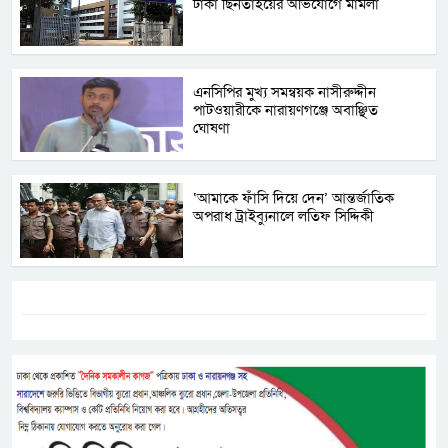
টাকা ছিনতাইয়ের অভিযোগে মামলা
এনসিপির মুখ্য সমন্বয়ক নাসীরুদ্দীন
পাটওয়ারীকে নারায়ণগঞ্জে অবাঞ্ছিত
ঘোষণা
‘আমাকে ফাঁসি দিয়ে দেন’ আন্তর্জাতিক
অপরাধ ট্রাইব্যুনালে লতিফ সিদ্দিকী
ট্যাগস:-