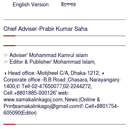
English Version
ইপেপার
প্রাণনাশের আশঙ্কা থাকলেও ডিসেম্বরের
মধ্যেই বাংলাদেশে ফিরতে চান শেখ
হাসিনা
Chief Adviser-Prabir Kumar Saha
নির্দিষ্ট কোনো মামলা না থাকলে ‘শ্যোন
অ্যারেস্ট’ নয়, হাইকোর্টের আদেশ
স্থগিত
☞ Adviser' Mohammad Kamrul islam
☞ Editor & Publisher' Mohammad Islam,
দক্ষিণ আফ্রিকায় অগ্নিকান্ডে নিহতদের
◑ Head office:-Motijheel C/A, Dhaka-1212, ◑
লাশ আনা’সহ পূর্ণ সহায়তার আশ্বাস
Corporate office:-B.B Road ,Chasara, Narayanganj-
ইউএনও’র
1400,✆ Tell-02-47650077,02-2244272,
Cell:+8801885-000126' web:
কক্সবাজারে কোস্টগার্ডের অভিযানে
www.samakalinkagoj.com, News:(Online &
দেশীয় মদসহ আটক-৪
Print)samakalinkagoj@gmail.com✆
Cell
+8801754-
605090(Editor)
দক্ষিণ আফ্রিকায় দোকানে আগুন, ৬