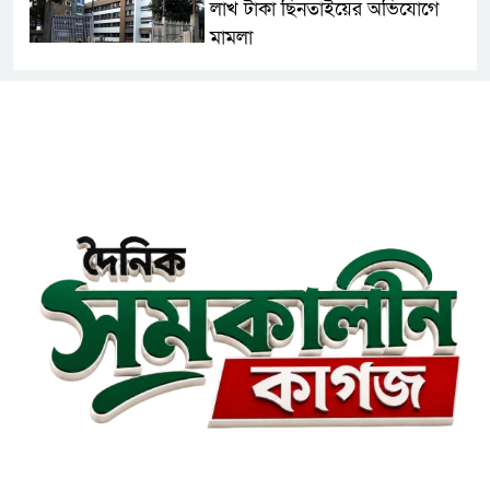
লাখ টাকা ছিনতাইয়ের অভিযোগে
মামলা
এনসিপির মুখ্য সমন্বয়ক নাসীরুদ্দীন
পাটওয়ারীকে নারায়ণগঞ্জে অবাঞ্ছিত
ঘোষণা
‘আমাকে ফাঁসি দিয়ে দেন’ আন্তর্জাতিক
অপরাধ ট্রাইব্যুনালে লতিফ সিদ্দিকী
সোনারগাঁয়ের জলাবদ্ধতা নিরসনে দ্রুত
পদক্ষেপের নির্দেশ: বিভাগীয়
কমিশনারের
নারায়ণগঞ্জে দিনমজুরের রহস্যজনক
মৃত্যু, শরীরে নির্যাতনের চিহ্ন প্রস্ফুটিত