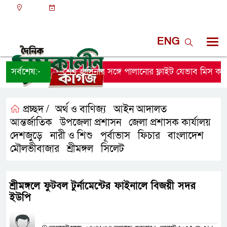
ঢাকা
০১:৩১ অপরাহ্ন, শুক্রবার, ০৭ অগাস্ট ২০২৬, ২৩ শ্রাবণ
১৪৩৩ বঙ্গাব্দ
ENG
সর্বশেষ:-
শেখ হাসিনার সঙ্গে পালানোর ফ্লাইট যেভাব মিস করে
প্রচ্ছদ /
অর্থ ও বাণিজ্য
আইন আদালত
,
,
আন্তর্জাতিক
উপজেলা প্রশাসন
জেলা প্রশাসক কার্যালয়
,
,
,
দেশজুড়ে
নারী ও শিশু
পূর্বাভাস
ফিচার
বাংলাদেশ
,
,
,
,
,
মৌলভীবাজার
শ্রীমঙ্গল
সিলেট
,
,
শ্রীমঙ্গলে ফুটবল টুর্নামেন্টের ফাইনালে বিজয়ী সদর
ইউপি
প্রতিনিধির নাম