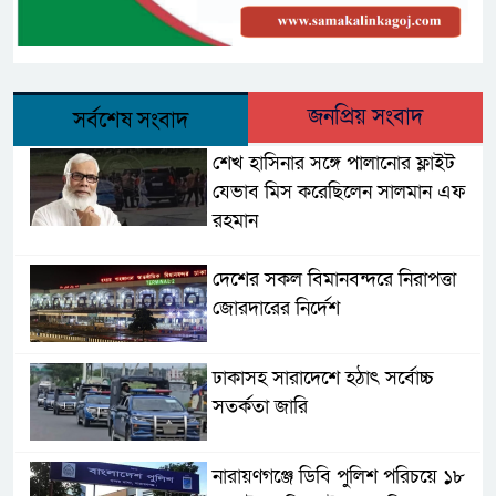
জনপ্রিয় সংবাদ
সর্বশেষ সংবাদ
শেখ হাসিনার সঙ্গে পালানোর ফ্লাইট
যেভাব মিস করেছিলেন সালমান এফ
রহমান
দেশের সকল বিমানবন্দরে নিরাপত্তা
জোরদারের নির্দেশ
ঢাকাসহ সারাদেশে হঠাৎ সর্বোচ্চ
সতর্কতা জা‌রি
নারায়ণগঞ্জে ডিবি পুলিশ পরিচয়ে ১৮