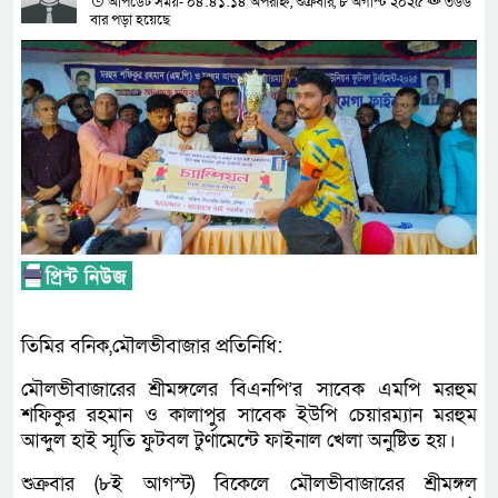
আপডেট সময়- ০৪:৪১:১৪ অপরাহ্ন, শুক্রবার, ৮ অগাস্ট ২০২৫
৩৬৬
বার পড়া হয়েছে
তিমির বনিক,মৌলভীবাজার প্রতিনিধি:
মৌলভীবাজারের শ্রীমঙ্গলের বিএনপি’র সাবেক এমপি মরহুম
শফিকুর রহমান ও কালাপুর সাবেক ইউপি চেয়ারম্যান মরহুম
আব্দুল হাই স্মৃতি ফুটবল টুর্ণামেন্টে ফাইনাল খেলা অনুষ্টিত হয়।
শুক্রবার (৮ই আগস্ট) বিকেলে মৌলভীবাজারের শ্রীমঙ্গল