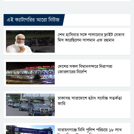
এই ক্যাটাগরির আরো নিউজ
শেখ হাসিনার সঙ্গে পালানোর ফ্লাইট যেভাব
মিস করেছিলেন সালমান এফ রহমান
দেশের সকল বিমানবন্দরে নিরাপত্তা
জোরদারের নির্দেশ
ঢাকাসহ সারাদেশে হঠাৎ সর্বোচ্চ সতর্কতা
জা‌রি
নারায়ণগঞ্জে ডিবি পুলিশ পরিচয়ে ১৮ লাখ