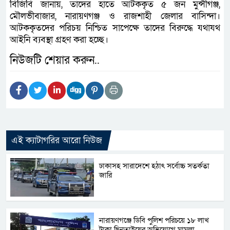
বিজিবি জানায়, তাদের হাতে আটককৃত ৫ জন মুন্সীগঞ্জ,
মৌলভীবাজার, নারায়ণগঞ্জ ও রাজশাহী জেলার বাসিন্দা।
আটককৃতদের পরিচয় নিশ্চিত সাপেক্ষে তাদের বিরুদ্ধে যথাযথ
আইনি ব্যবস্থা গ্রহণ করা হচ্ছে।
নিউজটি শেয়ার করুন..
এই ক্যাটাগরির আরো নিউজ
ঢাকাসহ সারাদেশে হঠাৎ সর্বোচ্চ সতর্কতা
জা‌রি
নারায়ণগঞ্জে ডিবি পুলিশ পরিচয়ে ১৮ লাখ
টাকা ছিনতাইয়ের অভিযোগে মামলা