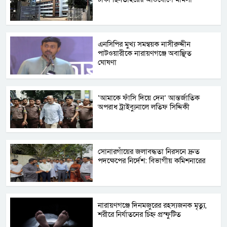
এনসিপির মুখ্য সমন্বয়ক নাসীরুদ্দীন
পাটওয়ারীকে নারায়ণগঞ্জে অবাঞ্ছিত
ঘোষণা
‘আমাকে ফাঁসি দিয়ে দেন’ আন্তর্জাতিক
অপরাধ ট্রাইব্যুনালে লতিফ সিদ্দিকী
সোনারগাঁয়ের জলাবদ্ধতা নিরসনে দ্রুত
পদক্ষেপের নির্দেশ: বিভাগীয় কমিশনারের
নারায়ণগঞ্জে দিনমজুরের রহস্যজনক মৃত্যু,
শরীরে নির্যাতনের চিহ্ন প্রস্ফুটিত