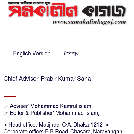
প্রাণনাশের আশঙ্কা থাকলেও ডিসেম্বরের
মধ্যেই বাংলাদেশে ফিরতে চান শেখ
হাসিনা
নির্দিষ্ট কোনো মামলা না থাকলে ‘শ্যোন
অ্যারেস্ট’ নয়, হাইকোর্টের আদেশ
English Version
ইপেপার
স্থগিত
দক্ষিণ আফ্রিকায় অগ্নিকান্ডে নিহতদের
Chief Adviser-Prabir Kumar Saha
লাশ আনা’সহ পূর্ণ সহায়তার আশ্বাস
ইউএনও’র
কক্সবাজারে কোস্টগার্ডের অভিযানে
☞ Adviser' Mohammad Kamrul islam
☞ Editor & Publisher' Mohammad Islam,
দেশীয় মদসহ আটক-৪
◑ Head office:-Motijheel C/A, Dhaka-1212, ◑
Corporate office:-B.B Road ,Chasara, Narayanganj-
দক্ষিণ আফ্রিকায় দোকানে আগুন, ৬