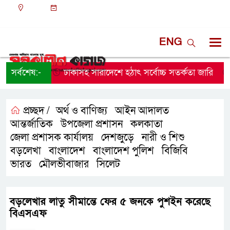
ঢাকা
০৬:৫৪ অপরাহ্ন, বৃহস্পতিবার, ০৬ অগাস্ট ২০২৬, ২২
শ্রাবণ ১৪৩৩ বঙ্গাব্দ
ENG
সর্বশেষ:-
ঢাকাসহ সারাদেশে হঠাৎ সর্বোচ্চ সতর্কতা জা‌রি
নার
প্রচ্ছদ /
অর্থ ও বাণিজ্য
আইন আদালত
,
,
আন্তর্জাতিক
উপজেলা প্রশাসন
কলকাতা
,
,
,
জেলা প্রশাসক কার্যালয়
দেশজুড়ে
নারী ও শিশু
,
,
,
বড়লেখা
বাংলাদেশ
বাংলাদেশ পুলিশ
বিজিবি
,
,
,
,
ভারত
মৌলভীবাজার
সিলেট
,
,
বড়লেখার লাতু সীমান্তে ফের ৫ জনকে পুশইন করেছে
বিএসএফ