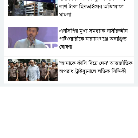
লাখ টাকা ছিনতাইয়ের অভিযোগে
মামলা
এনসিপির মুখ্য সমন্বয়ক নাসীরুদ্দীন
পাটওয়ারীকে নারায়ণগঞ্জে অবাঞ্ছিত
ঘোষণা
‘আমাকে ফাঁসি দিয়ে দেন’ আন্তর্জাতিক
অপরাধ ট্রাইব্যুনালে লতিফ সিদ্দিকী
সোনারগাঁয়ের জলাবদ্ধতা নিরসনে দ্রুত
পদক্ষেপের নির্দেশ: বিভাগীয়
কমিশনারের
নারায়ণগঞ্জে দিনমজুরের রহস্যজনক
মৃত্যু, শরীরে নির্যাতনের চিহ্ন প্রস্ফুটিত