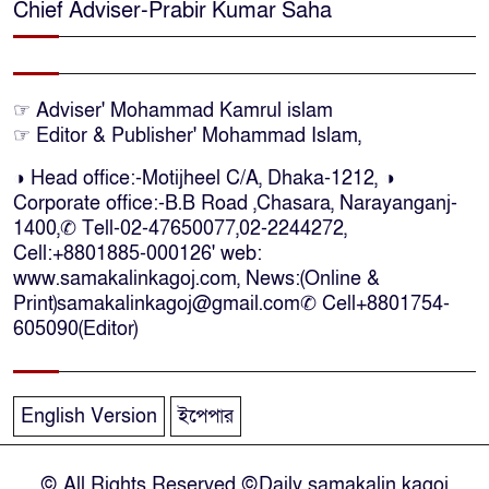
মধ্যেই বাংলাদেশে ফিরতে চান শেখ
Chief Adviser-Prabir Kumar Saha
হাসিনা
নির্দিষ্ট কোনো মামলা না থাকলে ‘শ্যোন
☞ Adviser' Mohammad Kamrul islam
অ্যারেস্ট’ নয়, হাইকোর্টের আদেশ
☞ Editor & Publisher' Mohammad Islam,
স্থগিত
◑ Head office:-Motijheel C/A, Dhaka-1212, ◑
Corporate office:-B.B Road ,Chasara, Narayanganj-
দক্ষিণ আফ্রিকায় অগ্নিকান্ডে নিহতদের
1400,✆ Tell-02-47650077,02-2244272,
লাশ আনা’সহ পূর্ণ সহায়তার আশ্বাস
Cell:+8801885-000126' web:
ইউএনও’র
www.samakalinkagoj.com, News:(Online &
Print)samakalinkagoj@gmail.com✆
Cell
+8801754-
কক্সবাজারে কোস্টগার্ডের অভিযানে
605090(Editor)
দেশীয় মদসহ আটক-৪
English Version
ইপেপার
দক্ষিণ আফ্রিকায় দোকানে আগুন, ৬
বাংলাদেশি নিহত
© All Rights Reserved ©Daily samakalin kagoj