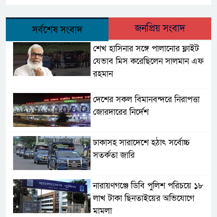
জনপ্রিয় সংবাদ
সর্বশেষ সংবাদ
শেখ হাসিনার সঙ্গে পালানোর ফ্লাইট
যেভাব মিস করেছিলেন সালমান এফ
রহমান
দেশের সকল বিমানবন্দরে নিরাপত্তা
জোরদারের নির্দেশ
ঢাকাসহ সারাদেশে হঠাৎ সর্বোচ্চ
সতর্কতা জা‌রি
নারায়ণগঞ্জে ডিবি পুলিশ পরিচয়ে ১৮
লাখ টাকা ছিনতাইয়ের অভিযোগে
মামলা