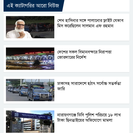
এই ক্যাটাগরির আরো নিউজ
শেখ হাসিনার সঙ্গে পালানোর ফ্লাইট যেভাব
মিস করেছিলেন সালমান এফ রহমান
দেশের সকল বিমানবন্দরে নিরাপত্তা
জোরদারের নির্দেশ
ঢাকাসহ সারাদেশে হঠাৎ সর্বোচ্চ সতর্কতা
জা‌রি
নারায়ণগঞ্জে ডিবি পুলিশ পরিচয়ে ১৮ লাখ
টাকা ছিনতাইয়ের অভিযোগে মামলা