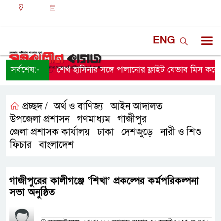
ঢাকা
০৭:৩০ পূর্বাহ্ন, শুক্রবার, ০৭ অগাস্ট ২০২৬, ২৩ শ্রাবণ
১৪৩৩ বঙ্গাব্দ
ENG
সর্বশেষ:-
শেখ হাসিনার সঙ্গে পালানোর ফ্লাইট যেভাব মিস করেছি
প্রচ্ছদ /
অর্থ ও বাণিজ্য
আইন আদালত
,
,
উপজেলা প্রশাসন
গণমাধ্যম
গাজীপুর
,
,
,
জেলা প্রশাসক কার্যালয়
ঢাকা
দেশজুড়ে
নারী ও শিশু
,
,
,
,
ফিচার
বাংলাদেশ
,
গাজীপুরের কালীগঞ্জে ‘শিখা’ প্রকল্পের কর্মপরিকল্পনা
সভা অনুষ্ঠিত
প্রতিনিধির নাম