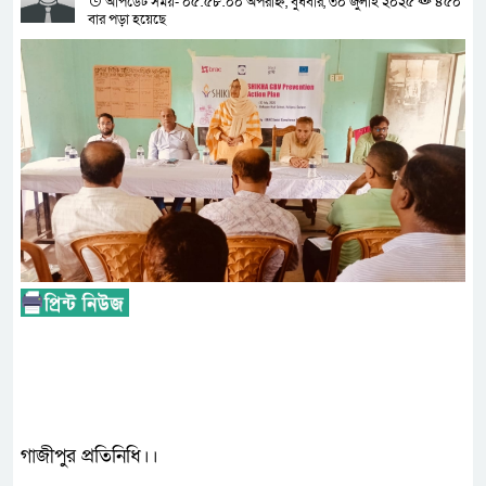
আপডেট সময়- ০৫:৫৮:০০ অপরাহ্ন, বুধবার, ৩০ জুলাই ২০২৫
৪৫০
বার পড়া হয়েছে
গাজীপুর প্রতিনিধি।।