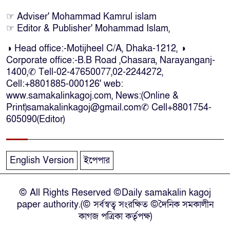
কক্সবাজারে কোস্টগার্ডের অভিযানে
☞ Adviser' Mohammad Kamrul islam
☞ Editor & Publisher' Mohammad Islam,
দেশীয় মদসহ আটক-৪
◑ Head office:-Motijheel C/A, Dhaka-1212, ◑
Corporate office:-B.B Road ,Chasara, Narayanganj-
দক্ষিণ আফ্রিকায় দোকানে আগুন, ৬
1400,✆ Tell-02-47650077,02-2244272,
বাংলাদেশি নিহত
Cell:+8801885-000126' web:
www.samakalinkagoj.com, News:(Online &
Print)samakalinkagoj@gmail.com✆
Cell
+8801754-
দৃষ্টিপ্রতিবন্ধী শিক্ষার্থী পাশে দাঁড়ালেন
605090(Editor)
নারায়ণগঞ্জের মানবিক ডিসি
নারায়ণগঞ্জে পুলিশ কর্মকর্তার ঝুলন্ত
English Version
ইপেপার
মরদেহ উদ্ধার
© All Rights Reserved ©Daily samakalin kagoj
নারায়ণগঞ্জে চরম গ্যাস সংকটে মুখ
paper authority.(© সর্বস্বত্ব সংরক্ষিত ©দৈনিক সমকালীন
থুবড়ে পড়েছে দেড়শ কলকারখানা
কাগজ পত্রিকা কর্তৃপক্ষ)