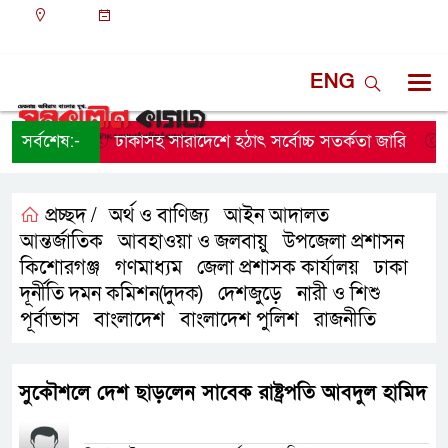
ঢাকা
০৬:৪২ অপরাহ্ন, বৃহস্পতিবার, ০৬ অগাস্ট ২০২৬, ২২
শ্রাবণ ১৪৩৩ বঙ্গাব্দ
ENG
সর্বশেষ:-
ঢাকাসহ সারাদেশে হঠাৎ সর্বোচ্চ সতর্কতা জা‌রি
নার
প্রচ্ছদ /
অর্থ ও বাণিজ্য
আইন আদালত
,
,
আন্তর্জাতিক
আবহাওয়া ও জলবায়ু
উপজেলা প্রশাসন
,
,
,
কিশোরগঞ্জ
গণমাধ্যম
জেলা প্রশাসক কার্যালয়
ঢাকা
,
,
,
,
দূর্নীতি দমন কমিশন(দুদক)
দেশজুড়ে
নারী ও শিশু
,
,
,
পূর্বাভাস
বাংলাদেশ
বাংলাদেশ পুলিশ
রাজনীতি
,
,
,
সুকৌশলে দেশ ছাড়লেন সাবেক রাষ্ট্রপতি আবদুল হামিদ
প্রতিনিধির নাম