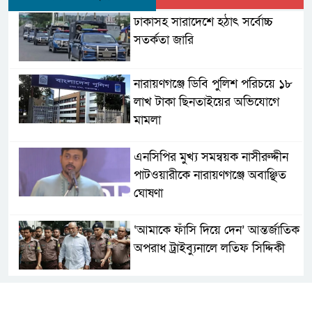
ঢাকাসহ সারাদেশে হঠাৎ সর্বোচ্চ
সতর্কতা জা‌রি
নারায়ণগঞ্জে ডিবি পুলিশ পরিচয়ে ১৮
লাখ টাকা ছিনতাইয়ের অভিযোগে
মামলা
এনসিপির মুখ্য সমন্বয়ক নাসীরুদ্দীন
পাটওয়ারীকে নারায়ণগঞ্জে অবাঞ্ছিত
ঘোষণা
‘আমাকে ফাঁসি দিয়ে দেন’ আন্তর্জাতিক
অপরাধ ট্রাইব্যুনালে লতিফ সিদ্দিকী
সোনারগাঁয়ের জলাবদ্ধতা নিরসনে দ্রুত
পদক্ষেপের নির্দেশ: বিভাগীয়