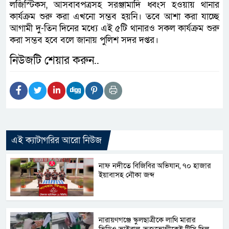
লজিস্টিকস, আসবাবপত্রসহ সরঞ্জামাদি ধ্বংস হওয়ায় থানার
কার্যক্রম শুরু করা এখনো সম্ভব হয়নি। তবে আশা করা যাচ্ছে
আগামী দু-তিন দিনের মধ্যে এই ৫টি থানারও সকল কার্যক্রম শুরু
করা সম্ভব হবে বলে জানায় পুলিশ সদর দপ্তর।
নিউজটি শেয়ার করুন..
এই ক্যাটাগরির আরো নিউজ
নাফ নদীতে বিজিবির অভিযান, ৭০ হাজার
ইয়াবাসহ নৌকা জব্দ
নারায়ণগঞ্জে স্কুলছাত্রীকে লাথি মারার
ভিডিও ভাইরাল, ভুক্তভোগীকেই টিসি দিল