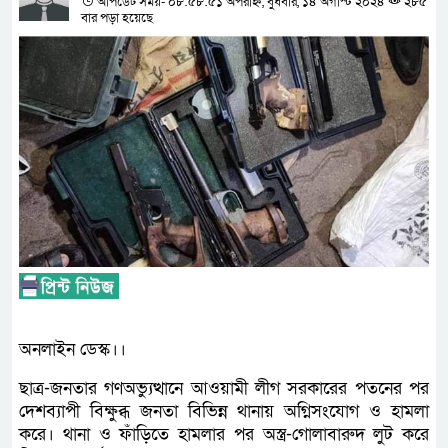
আপডেট সময়- ০৮:৫৮:৫১ অপরাহ্ন, বুধবার, ১৪ অগাস্ট ২০২৪
২৮৫
বার পড়া হয়েছে
অনলাইন ডেস্ক।।
ছাত্র-জনতার গণঅভ্যুত্থানে আওয়ামী লীগ সরকারের পতনের পর
দেশব্যাপী বিক্ষুব্ধ জনতা বিভিন্ন থানায় অগ্নিসংযোগ ও হামলা
করে। থানা ও ফাঁড়িতে হামলার পর অস্ত্র-গোলাবারুদ লুট করে