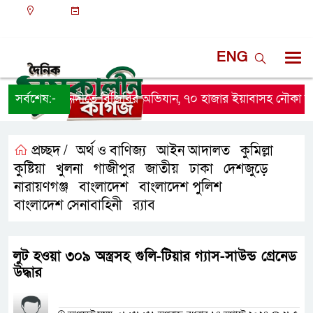
ঢাকা
১২:৪১ পূর্বাহ্ন, শনিবার, ০৮ অগাস্ট ২০২৬, ২৩ শ্রাবণ
১৪৩৩ বঙ্গাব্দ
ENG
সর্বশেষ:-
নাফ নদীতে বিজিবির অভিযান, ৭০ হাজার ইয়াবাসহ নৌকা জব্দ
প্রচ্ছদ /
অর্থ ও বাণিজ্য
আইন আদালত
কুমিল্লা
,
,
,
কুষ্টিয়া
খুলনা
গাজীপুর
জাতীয়
ঢাকা
দেশজুড়ে
,
,
,
,
,
,
নারায়ণগঞ্জ
বাংলাদেশ
বাংলাদেশ পুলিশ
,
,
,
বাংলাদেশ সেনাবাহিনী
র‍্যাব
,
লুট হওয়া ৩০৯ অস্ত্রসহ গুলি-টিয়ার গ্যাস-সাউন্ড গ্রেনেড
উদ্ধার
প্রতিনিধির নাম