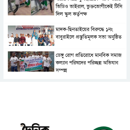
ভিডিও ভাইরাল, ভুক্তভোগীকেই টিসি
দিল স্কুল কর্তৃপক্ষ
মাদক-ছিনতাইয়ের বিরুদ্ধে ১নং
বাবুরাইলে প্রস্তুতিমূলক সভা অনুষ্ঠিত
ডেঙ্গু রোগ প্রতিরোধে মানবিক সমাজ
কল্যান পরিষদের পরিচ্ছন্ন অভিযান
সম্পন্ন
এবার চট্টগ্রামে সাবেক শিক্ষামন্ত্রী
নওফেলের বাসভবনে আগুন
সিগারেটের দিয়াশলাই জ্বালাতেই
বিস্ফোরণ, দগ্ধ একই পরিবারের-৩