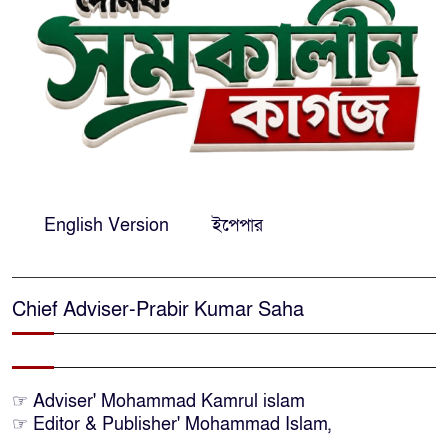
ঢাকা-সিলেটে মহাসড়কে দুই বাসের
মুখোমুখি সংঘর্ষ: নিহত-৯
শেখ হাসিনার সঙ্গে পালানোর ফ্লাইট
যেভাব মিস করেছিলেন সালমান এফ
রহমান
দেশের সকল বিমানবন্দরে নিরাপত্তা
English Version
ইপেপার
জোরদারের নির্দেশ
Chief Adviser-Prabir Kumar Saha
ঢাকাসহ সারাদেশে হঠাৎ সর্বোচ্চ
সতর্কতা জা‌রি
নারায়ণগঞ্জে ডিবি পুলিশ পরিচয়ে ১৮
☞ Adviser' Mohammad Kamrul islam
লাখ টাকা ছিনতাইয়ের অভিযোগে
☞ Editor & Publisher' Mohammad Islam,