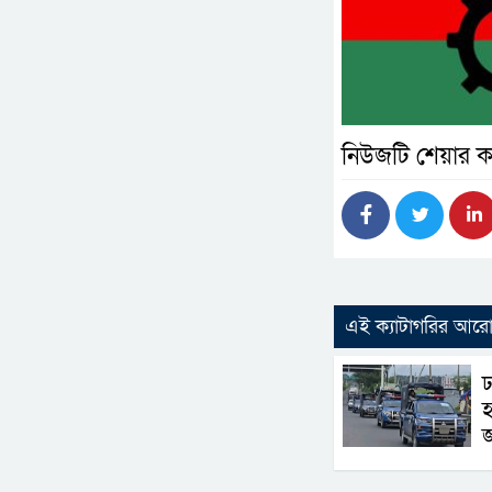
নিউজটি শেয়ার ক
এই ক্যাটাগরির আর
ঢ
হ
জ