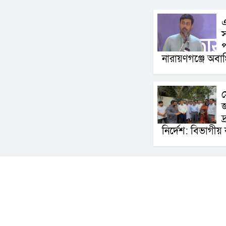
এ
স
প
নারায়ণগঞ্জে অবাঞ
স
জ
দ
নির্দেশ: বিভাগীয