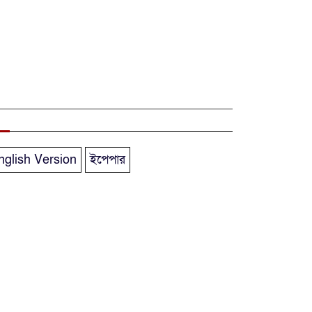
বীরমুক্তিযোদ্ধা ও
শহীদ পরিবারের
সম্মানী ভাতা বাড়িয়ে
প্রজ্ঞাপন জারি
৩২ ডিসিকে
বাধ্যতামূলক অবসরে
পাঠিয়েছে সরকার
nglish Version
ইপেপার
বাজারের বেশিরভাগ
টুথপেস্টেই মিলেছে
ক্ষতিকর
‘মাইক্রোপ্লাস্টিক’
ইএসডিও গবেষণা;
সহজে চিনে নিন