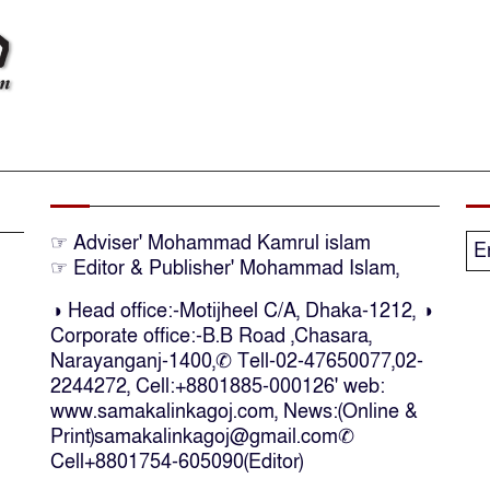
☞ Adviser' Mohammad Kamrul islam
E
☞ Editor & Publisher' Mohammad Islam,
◑ Head office:-Motijheel C/A, Dhaka-1212, ◑
Corporate office:-B.B Road ,Chasara,
Narayanganj-1400,✆ Tell-02-47650077,02-
2244272, Cell:+8801885-000126' web:
www.samakalinkagoj.com, News:(Online &
Print)samakalinkagoj@gmail.com✆
Cell
+8801754-605090(Editor)