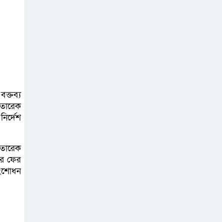
প্রাণনাশের আশঙ্কা
থাকলেও ডিসেম্বরের
মধ্যেই বাংলাদেশে
ফিরতে চান শেখ হাসিনা
নির্দিষ্ট কোনো মামলা
না থাকলে ‘শ্যোন
বক্তব্য
 তারেক
অ্যারেস্ট’ নয়,
ির্দেশ
হাইকোর্টের আদেশ স্থগিত
 তারেক
দক্ষিণ আফ্রিকায়
রে ফের
অগ্নিকান্ডে নিহতদের
সংশোধন
লাশ আনা’সহ পূর্ণ
সহায়তার আশ্বাস ইউএনও’র
কক্সবাজারে