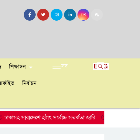
সব
ENG
য
শিক্ষাঙ্গন
র্কাইভ
নির্বাচন
হ সারাদেশে হঠাৎ সর্বোচ্চ সতর্কতা জা‌রি
নারায়ণগঞ্জে ডিবি পুল