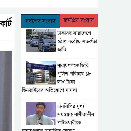
জনপ্রিয় সংবাদ
সর্বশেষ সংবাদ
োর্ট
ঢাকাসহ সারাদেশে
হঠাৎ সর্বোচ্চ সতর্কতা
জা‌রি
নারায়ণগঞ্জে ডিবি
পুলিশ পরিচয়ে ১৮
লাখ টাকা
ছিনতাইয়ের অভিযোগে মামলা
এনসিপির মুখ্য
সমন্বয়ক নাসীরুদ্দীন
পাটওয়ারীকে
নারায়ণগঞ্জে অবাঞ্ছিত ঘোষণা