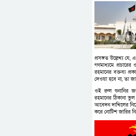
প্রসঙ্গত উল্লেখ্য য
গণমাধ্যমে প্রচারের
রহমানের বক্তব্য প্র
দেওয়া হবে না, তা জ
ওই রুল শুনানির জন
রহমানের ঠিকানা ভু
আবেদন দাখিলের নির্
করে নোটিশ জারির ন