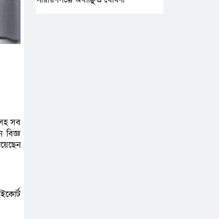
‘আমাকে ফাঁসি দিয়ে
দেন’ আন্তর্জাতিক
অপরাধ ট্রাইব্যুনালে
লতিফ সিদ্দিকী
সোনারগাঁয়ের
জলাবদ্ধতা নিরসনে
দ্রুত পদক্ষেপের
 সহ সব
 বিজ্ঞ
নির্দেশ: বিভাগীয় কমিশনারের
িয়েছেন
নারায়ণগঞ্জে
দিনমজুরের
রহস্যজনক মৃত্যু,
ইকোর্ট
শরীরে নির্যাতনের চিহ্ন প্রস্ফুটিত