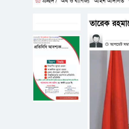
প্রচ্ছদ /
অর্থ ও বাণিজ্য
আইন আদালত
,
,
ট্যাগস:-
তারেক রহমানে
প্রতিনিধির না
আপডেট সময়- 