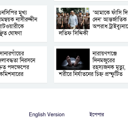
নসিপির মুখ্য
‘আমাকে ফাঁসি দি
মন্বয়ক নাসীরুদ্দীন
দেন’ আন্তর্জাতিক
াটওয়ারীকে
অপরাধ ট্রাইব্যুনা
্ছিত ঘোষণা
লতিফ সিদ্দিকী
োনারগাঁয়ের
নারায়ণগঞ্জে
লাবদ্ধতা নিরসনে
দিনমজুরের
্রুত পদক্ষেপের
রহস্যজনক মৃত্যু,
় কমিশনারের
শরীরে নির্যাতনের চিহ্ন প্রস্ফুটিত
English Version
ইপেপার