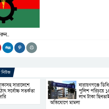
রুন..
ো নিউজ
াকাসহ সারাদেশে
নারায়ণগঞ্জে ডিবি
ঠাৎ সর্বোচ্চ সতর্কতা
পুলিশ পরিচয়ে ১
া‌রি
লাখ টাকা ছিনতা
অভিযোগে মামলা