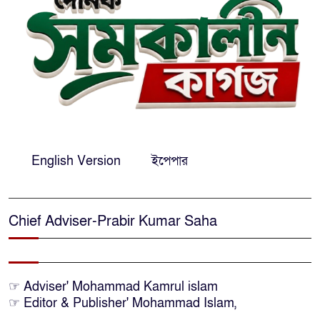
নারায়ণগঞ্জে ডিবি পুলিশ পরিচয়ে ১৮
লাখ টাকা ছিনতাইয়ের অভিযোগে
মামলা
এনসিপির মুখ্য সমন্বয়ক নাসীরুদ্দীন
পাটওয়ারীকে নারায়ণগঞ্জে অবাঞ্ছিত
ঘোষণা
‘আমাকে ফাঁসি দিয়ে দেন’ আন্তর্জাতিক
English Version
ইপেপার
অপরাধ ট্রাইব্যুনালে লতিফ সিদ্দিকী
Chief Adviser-Prabir Kumar Saha
সোনারগাঁয়ের জলাবদ্ধতা নিরসনে দ্রুত
পদক্ষেপের নির্দেশ: বিভাগীয়
কমিশনারের
☞ Adviser' Mohammad Kamrul islam
নারায়ণগঞ্জে দিনমজুরের রহস্যজনক
☞ Editor & Publisher' Mohammad Islam,
মৃত্যু, শরীরে নির্যাতনের চিহ্ন প্রস্ফুটিত