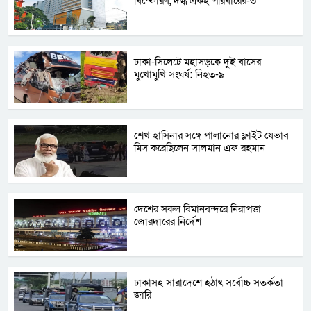
বিস্ফোরণ, দগ্ধ একই পরিবারের-৩
ঢাকা-সিলেটে মহাসড়কে দুই বাসের
মুখোমুখি সংঘর্ষ: নিহত-৯
শেখ হাসিনার সঙ্গে পালানোর ফ্লাইট যেভাব
মিস করেছিলেন সালমান এফ রহমান
দেশের সকল বিমানবন্দরে নিরাপত্তা
জোরদারের নির্দেশ
ঢাকাসহ সারাদেশে হঠাৎ সর্বোচ্চ সতর্কতা
জা‌রি