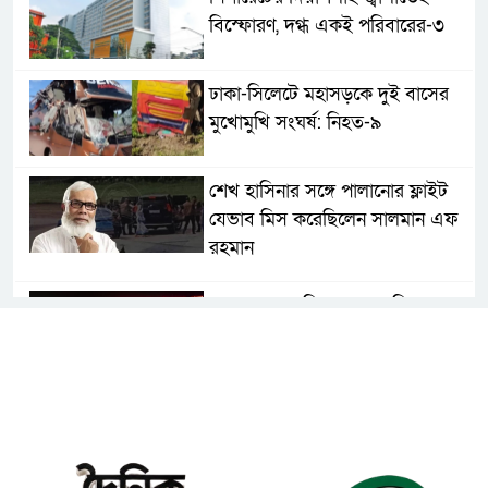
বিস্ফোরণ, দগ্ধ একই পরিবারের-৩
ঢাকা-সিলেটে মহাসড়কে দুই বাসের
মুখোমুখি সংঘর্ষ: নিহত-৯
শেখ হাসিনার সঙ্গে পালানোর ফ্লাইট
যেভাব মিস করেছিলেন সালমান এফ
রহমান
দেশের সকল বিমানবন্দরে নিরাপত্তা
জোরদারের নির্দেশ
ঢাকাসহ সারাদেশে হঠাৎ সর্বোচ্চ
সতর্কতা জা‌রি