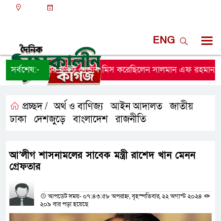
ঢাকা
০৮:৫১ অপরাহ্ন, শুক্রবার, ০৭ অগাস্ট ২০২৬, ২৩ শ্রাবণ
১৪৩৩ বঙ্গাব্দ
ENG
সঙ্গে পালানোর ফ্লাইট যেভাব মিস করেছিলেন সালমান এফ রহমান
সর্বশেষ:-
প্রচ্ছদ /
অর্থ ও বাণিজ্য
আইন আদালত
জাতীয়
,
,
,
ঢাকা
দেশজুড়ে
বাংলাদেশ
রাজনীতি
,
,
,
আ’লীগ শাসনামলের সাবেক মন্ত্রী রাশেদ খান মেনন
গ্রেফতার
প্রতিনিধির নাম
আপডেট সময়- ০৭:৪৩:৫৮ অপরাহ্ন, বৃহস্পতিবার, ২২ অগাস্ট ২০২৪
২০৯ বার পড়া হয়েছে