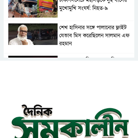
ঢাকা-সিলেটে মহাসড়কে দুই বাসের
মুখোমুখি সংঘর্ষ: নিহত-৯
শেখ হাসিনার সঙ্গে পালানোর ফ্লাইট
যেভাব মিস করেছিলেন সালমান এফ
রহমান
দেশের সকল বিমানবন্দরে নিরাপত্তা
জোরদারের নির্দেশ
ঢাকাসহ সারাদেশে হঠাৎ সর্বোচ্চ
সতর্কতা জা‌রি
নারায়ণগঞ্জে ডিবি পুলিশ পরিচয়ে ১৮
লাখ টাকা ছিনতাইয়ের অভিযোগে
মামলা