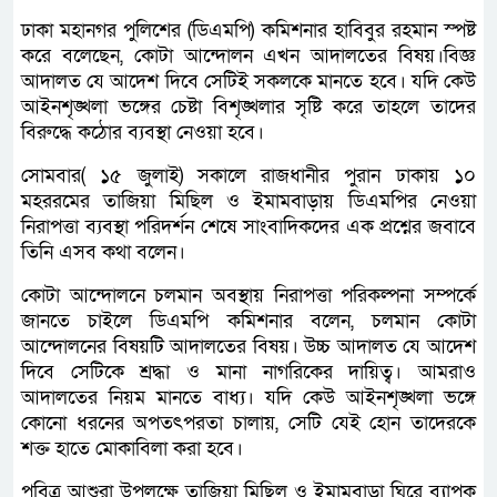
ঢাকা মহানগর পুলিশের (ডিএমপি) কমিশনার হাবিবুর রহমান স্পষ্ট
করে বলেছেন, কোটা আন্দোলন এখন আদালতের বিষয়।বিজ্ঞ
আদালত যে আদেশ দিবে সেটিই সকলকে মানতে হবে। যদি কেউ
আইনশৃঙ্খলা ভঙ্গের চেষ্টা বিশৃঙ্খলার সৃষ্টি করে তাহলে তাদের
বিরুদ্ধে কঠোর ব্যবস্থা নেওয়া হবে।
সোমবার( ১৫ জুলাই) সকালে রাজধানীর পুরান ঢাকায় ১০
মহররমের তাজিয়া মিছিল ও ইমামবাড়ায় ডিএমপির নেওয়া
নিরাপত্তা ব্যবস্থা পরিদর্শন শেষে সাংবাদিকদের এক প্রশ্নের জবাবে
তিনি এসব কথা বলেন।
কোটা আন্দোলনে চলমান অবস্থায় নিরাপত্তা পরিকল্পনা সম্পর্কে
জানতে চাইলে ডিএমপি কমিশনার বলেন, চলমান কোটা
আন্দোলনের বিষয়টি আদালতের বিষয়। উচ্চ আদালত যে আদেশ
দিবে সেটিকে শ্রদ্ধা ও মানা নাগরিকের দায়িত্ব। আমরাও
আদালতের নিয়ম মানতে বাধ্য। যদি কেউ আইনশৃঙ্খলা ভঙ্গে
কোনো ধরনের অপতৎপরতা চালায়, সেটি যেই হোন তাদেরকে
শক্ত হাতে মোকাবিলা করা হবে।
পবিত্র আশুরা উপলক্ষে তাজিয়া মিছিল ও ইমামবাড়া ঘিরে ব্যাপক