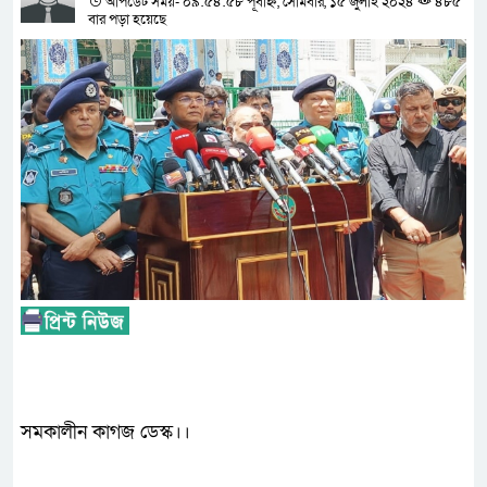
আপডেট সময়- ০৯:৫৪:৫৮ পূর্বাহ্ন, সোমবার, ১৫ জুলাই ২০২৪
৪৮৫
বার পড়া হয়েছে
সমকালীন কাগজ ডেস্ক।।