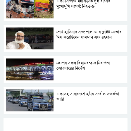
ঢাকা-সিলেটে মহাসড়কে দুই বাসের
মুখোমুখি সংঘর্ষ: নিহত-৯
শেখ হাসিনার সঙ্গে পালানোর ফ্লাইট যেভাব
মিস করেছিলেন সালমান এফ রহমান
দেশের সকল বিমানবন্দরে নিরাপত্তা
জোরদারের নির্দেশ
ঢাকাসহ সারাদেশে হঠাৎ সর্বোচ্চ সতর্কতা
জা‌রি
ট্যাগস:-