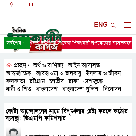
ঢাকা
০৭:৫২ অপরাহ্ন, শুক্রবার, ০৭ অগাস্ট ২০২৬, ২৩ শ্রাবণ
১৪৩৩ বঙ্গাব্দ
ENG
সর্বশেষ:-
এবার চট্টগ্রামে সাবেক শিক্ষামন্ত্রী নওফেলের বাসভবনে আগুন
প্রচ্ছদ /
অর্থ ও বাণিজ্য
আইন আদালত
,
,
আন্তর্জাতিক
আবহাওয়া ও জলবায়ু
ইসলাম ও জীবন
,
,
,
কলকাতা
চট্টগ্রাম
জাতীয়
ঢাকা
দেশজুড়ে
,
,
,
,
,
নারী ও শিশু
বাংলাদেশ
বাংলাদেশ পুলিশ
বিনোদন
,
,
,
কোটা আন্দোলনের নামে বিশৃঙ্খলার চেষ্টা করলে কঠোর
ব্যবস্থা: ডিএমপি কমিশনার
প্রতিনিধির নাম