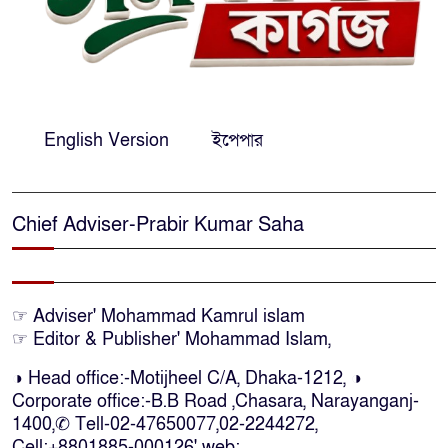
এনসিপির মুখ্য সমন্বয়ক নাসীরুদ্দীন
পাটওয়ারীকে নারায়ণগঞ্জে অবাঞ্ছিত
ঘোষণা
‘আমাকে ফাঁসি দিয়ে দেন’ আন্তর্জাতিক
English Version
ইপেপার
অপরাধ ট্রাইব্যুনালে লতিফ সিদ্দিকী
Chief Adviser-Prabir Kumar Saha
সোনারগাঁয়ের জলাবদ্ধতা নিরসনে দ্রুত
পদক্ষেপের নির্দেশ: বিভাগীয়
কমিশনারের
☞ Adviser' Mohammad Kamrul islam
নারায়ণগঞ্জে দিনমজুরের রহস্যজনক
☞ Editor & Publisher' Mohammad Islam,
মৃত্যু, শরীরে নির্যাতনের চিহ্ন প্রস্ফুটিত
◑ Head office:-Motijheel C/A, Dhaka-1212, ◑
Corporate office:-B.B Road ,Chasara, Narayanganj-
প্রাণনাশের আশঙ্কা থাকলেও ডিসেম্বরের
1400,✆ Tell-02-47650077,02-2244272,
মধ্যেই বাংলাদেশে ফিরতে চান শেখ
Cell:+8801885-000126' web: