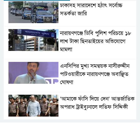
ঢাকাসহ সারাদেশে হঠাৎ সর্বোচ্চ
সতর্কতা জা‌রি
নারায়ণগঞ্জে ডিবি পুলিশ পরিচয়ে ১৮
লাখ টাকা ছিনতাইয়ের অভিযোগে
মামলা
এনসিপির মুখ্য সমন্বয়ক নাসীরুদ্দীন
পাটওয়ারীকে নারায়ণগঞ্জে অবাঞ্ছিত
ঘোষণা
‘আমাকে ফাঁসি দিয়ে দেন’ আন্তর্জাতিক
অপরাধ ট্রাইব্যুনালে লতিফ সিদ্দিকী
সোনারগাঁয়ের জলাবদ্ধতা নিরসনে দ্রুত
পদক্ষেপের নির্দেশ: বিভাগীয়