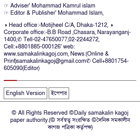
কক্সবাজারে কোস্টগার্ডের অভিযানে
☞ Adviser' Mohammad Kamrul islam
☞ Editor & Publisher' Mohammad Islam,
দেশীয় মদসহ আটক-৪
◑ Head office:-Motijheel C/A, Dhaka-1212, ◑
Corporate office:-B.B Road ,Chasara, Narayanganj-
দক্ষিণ আফ্রিকায় দোকানে আগুন, ৬
1400,✆ Tell-02-47650077,02-2244272,
বাংলাদেশি নিহত
Cell:+8801885-000126' web:
www.samakalinkagoj.com, News:(Online &
Print)samakalinkagoj@gmail.com✆
Cell
+8801754-
দৃষ্টিপ্রতিবন্ধী শিক্ষার্থী পাশে দাঁড়ালেন
605090(Editor)
নারায়ণগঞ্জের মানবিক ডিসি
নারায়ণগঞ্জে পুলিশ কর্মকর্তার ঝুলন্ত
English Version
ইপেপার
মরদেহ উদ্ধার
© All Rights Reserved ©Daily samakalin kagoj
নারায়ণগঞ্জে চরম গ্যাস সংকটে মুখ
paper authority.(© সর্বস্বত্ব সংরক্ষিত ©দৈনিক সমকালীন
থুবড়ে পড়েছে দেড়শ কলকারখানা
কাগজ পত্রিকা কর্তৃপক্ষ)