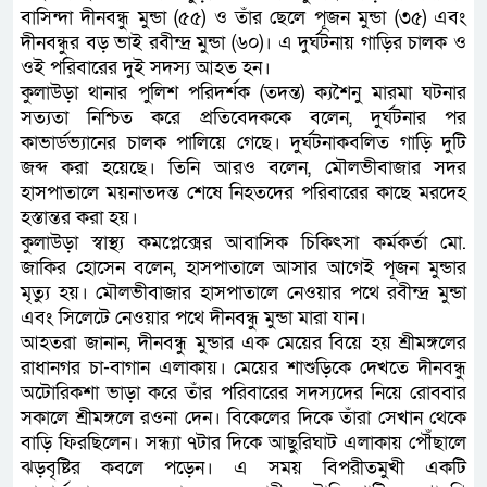
বাসিন্দা দীনবন্ধু মুন্ডা (৫৫) ও তাঁর ছেলে পূজন মুন্ডা (৩৫) এবং
দীনবন্ধুর বড় ভাই রবীন্দ্র মুন্ডা (৬০)। এ দুর্ঘটনায় গাড়ির চালক ও
ওই পরিবারের দুই সদস্য আহত হন।
কুলাউড়া থানার পুলিশ পরিদর্শক (তদন্ত) ক্যশৈনু মারমা ঘটনার
সত্যতা নিশ্চিত করে প্রতিবেদককে বলেন, দুর্ঘটনার পর
কাভার্ডভ্যানের চালক পালিয়ে গেছে। দুর্ঘটনাকবলিত গাড়ি দুটি
জব্দ করা হয়েছে। তিনি আরও বলেন, মৌলভীবাজার সদর
হাসপাতালে ময়নাতদন্ত শেষে নিহতদের পরিবারের কাছে মরদেহ
হস্তান্তর করা হয়।
কুলাউড়া স্বাস্থ্য কমপ্লেক্সের আবাসিক চিকিৎসা কর্মকর্তা মো.
জাকির হোসেন বলেন, হাসপাতালে আসার আগেই পূজন মুন্ডার
মৃত্যু হয়। মৌলভীবাজার হাসপাতালে নেওয়ার পথে রবীন্দ্র মুন্ডা
এবং সিলেটে নেওয়ার পথে দীনবন্ধু মুন্ডা মারা যান।
আহতরা জানান, দীনবন্ধু মুন্ডার এক মেয়ের বিয়ে হয় শ্রীমঙ্গলের
রাধানগর চা-বাগান এলাকায়। মেয়ের শাশুড়িকে দেখতে দীনবন্ধু
অটোরিকশা ভাড়া করে তাঁর পরিবারের সদস্যদের নিয়ে রোববার
সকালে শ্রীমঙ্গলে রওনা দেন। বিকেলের দিকে তাঁরা সেখান থেকে
বাড়ি ফিরছিলেন। সন্ধ্যা ৭টার দিকে আছুরিঘাট এলাকায় পৌঁছালে
ঝড়বৃষ্টির কবলে পড়েন। এ সময় বিপরীতমুখী একটি