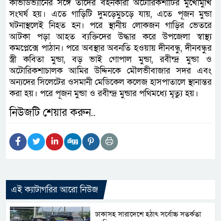
কাভার্ডভ্যানের সঙ্গে তাদের বহনকারী অটোরিকশাটির মুখোমুখি
সংঘর্ষ হয়। এতে গাড়িটি দুমড়েমুচড়ে যায়, এতে পূজন মুন্ডা
ঘটনাস্থলেই নিহত হন। পরে স্থানীয় লোকজন গাড়ির ভেতরে
আটকা পড়া আহত ব্যক্তিদের উদ্ধার করে উপজেলা স্বাস্থ্য
কমপ্লেক্সে পাঠান। পরে অবস্থার অবনতি হওয়ায় দীনবন্ধু, দীনবন্ধুর
স্ত্রী কবিতা মুন্ডা, বড় ভাই গোপাল মুন্ডা, রবীন্দ্র মুন্ডা ও
অটোরিকশাচালক আমির উদ্দিনকে মৌলভীবাজার সদর এবং
অন্যদের সিলেটের ওসমানী মেডিকেল কলেজ হাসপাতালে স্থানান্তর
করা হয়। পরে পূজন মুন্ডা ও রবীন্দ্র মুন্ডার পথিমধ্যে মৃত্যু হয়।
নিউজটি শেয়ার করুন..
এই ক্যাটাগরির আরো নিউজ
ঢাকাসহ সারাদেশে হঠাৎ সর্বোচ্চ সতর্কতা