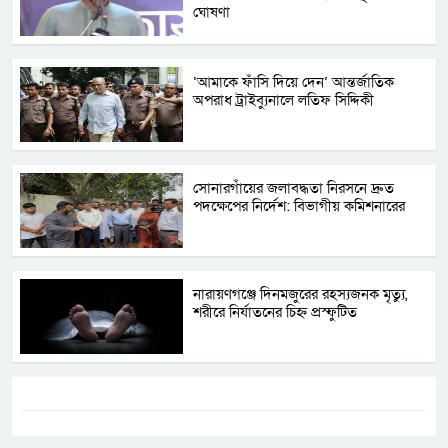
ঘোষণা
‘আমাকে ফাঁসি দিয়ে দেন’ আন্তর্জাতিক
অপরাধ ট্রাইব্যুনালে লতিফ সিদ্দিকী
সোনারগাঁয়ের জলাবদ্ধতা নিরসনে দ্রুত
পদক্ষেপের নির্দেশ: বিভাগীয় কমিশনারের
নারায়ণগঞ্জে দিনমজুরের রহস্যজনক মৃত্যু,
শরীরে নির্যাতনের চিহ্ন প্রস্ফুটিত
ট্যাগস:-