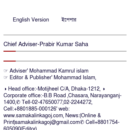
নির্দিষ্ট কোনো মামলা না থাকলে ‘শ্যোন
অ্যারেস্ট’ নয়, হাইকোর্টের আদেশ
English Version
ইপেপার
স্থগিত
দক্ষিণ আফ্রিকায় অগ্নিকান্ডে নিহতদের
Chief Adviser-Prabir Kumar Saha
লাশ আনা’সহ পূর্ণ সহায়তার আশ্বাস
ইউএনও’র
কক্সবাজারে কোস্টগার্ডের অভিযানে
☞ Adviser' Mohammad Kamrul islam
☞ Editor & Publisher' Mohammad Islam,
দেশীয় মদসহ আটক-৪
◑ Head office:-Motijheel C/A, Dhaka-1212, ◑
Corporate office:-B.B Road ,Chasara, Narayanganj-
দক্ষিণ আফ্রিকায় দোকানে আগুন, ৬
1400,✆ Tell-02-47650077,02-2244272,
বাংলাদেশি নিহত
Cell:+8801885-000126' web:
www.samakalinkagoj.com, News:(Online &
Print)samakalinkagoj@gmail.com✆
Cell
+8801754-
দৃষ্টিপ্রতিবন্ধী শিক্ষার্থী পাশে দাঁড়ালেন
605090(Editor)