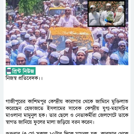
নিজস্ব প্রতিবেদক।।
গাজীপুরের কাশিমপুর কেন্দ্রীয় কারাগার থেকে জামিনে মুক্তিলাভ
করেছেন হেফাজতে ইসলামের সাবেক কেন্দ্রীয় যুগ্ম-মহাসচিব
মাওলানা মামুনুল হক। তার ছেলে ও নেতাকর্মীরা জেলগেটে তাকে
স্বাগত জানিয়ে ফুলের মালা জড়িয়ে বরন করেন।
শুক্রবার (৩ মে) সকাল ১০টার দিকে মামুনূল হক কারাগার থেকে