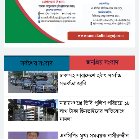
জনপ্রিয় সংবাদ
সর্বশেষ সংবাদ
ঢাকাসহ সারাদেশে হঠাৎ সর্বোচ্চ
সতর্কতা জা‌রি
নারায়ণগঞ্জে ডিবি পুলিশ পরিচয়ে ১৮
লাখ টাকা ছিনতাইয়ের অভিযোগে
মামলা
এনসিপির মুখ্য সমন্বয়ক নাসীরুদ্দীন