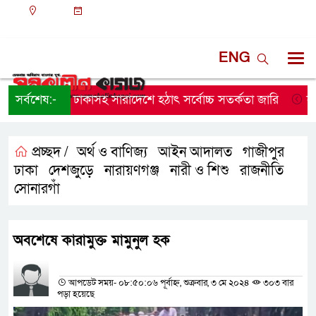
ঢাকা
১১:৫২ পূর্বাহ্ন, বুধবার, ০৫ অগাস্ট ২০২৬, ২১ শ্রাবণ
১৪৩৩ বঙ্গাব্দ
ENG
সর্বশেষ:-
ঢাকাসহ সারাদেশে হঠাৎ সর্বোচ্চ সতর্কতা জা‌রি
নারায়ণ
প্রচ্ছদ /
অর্থ ও বাণিজ্য
আইন আদালত
গাজীপুর
,
,
,
ঢাকা
দেশজুড়ে
নারায়ণগঞ্জ
নারী ও শিশু
রাজনীতি
,
,
,
,
,
সোনারগাঁ
অবশেষে কারামুক্ত মামুনুল হক
প্রতিনিধির নাম
আপডেট সময়- ০৮:৫০:০৬ পূর্বাহ্ন, শুক্রবার, ৩ মে ২০২৪
৩০৩ বার
পড়া হয়েছে