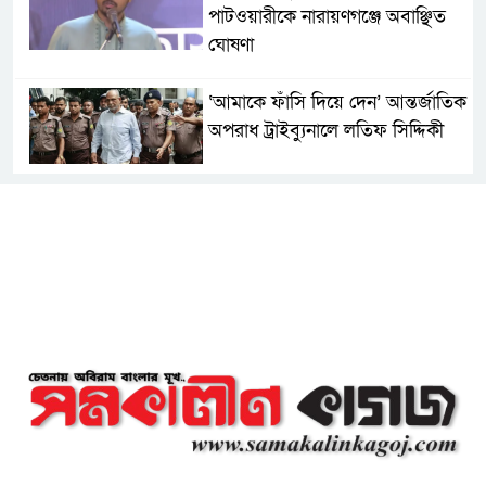
পাটওয়ারীকে নারায়ণগঞ্জে অবাঞ্ছিত
ঘোষণা
‘আমাকে ফাঁসি দিয়ে দেন’ আন্তর্জাতিক
অপরাধ ট্রাইব্যুনালে লতিফ সিদ্দিকী
সোনারগাঁয়ের জলাবদ্ধতা নিরসনে দ্রুত
পদক্ষেপের নির্দেশ: বিভাগীয়
কমিশনারের
নারায়ণগঞ্জে দিনমজুরের রহস্যজনক
মৃত্যু, শরীরে নির্যাতনের চিহ্ন প্রস্ফুটিত
প্রাণনাশের আশঙ্কা থাকলেও ডিসেম্বরের
মধ্যেই বাংলাদেশে ফিরতে চান শেখ
হাসিনা