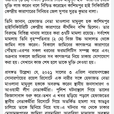
মুক্তি লাভ করেন বলে নিশ্চিত করেছেন কাশিমপুর হাই সিকিউরিটি
কেন্দ্রীয় কারাগারের সিনিয়র জেল সুপার সুব্রত কুমার বালা।
তিনি জানান, হেফাজত নেতা মাওলানা মামুনুল হক কাশিমপুর
হাইসিকিউরিটি কেন্দ্রীয় কারাগারে দীর্ঘদিন বন্দি ছিলেন। তার
বিরুদ্ধে বিভিন্ন থানায় দায়ের করা ৩৭টি মামলা রয়েছে। সর্বশেষ
মামলায় তিনি বৃহস্পতিবার (২ মে) বিজ্ঞ উচ্চ আদালত থেকে
জামিন লাভ করেন। বিকালে জামিনের কাগজপত্র কারাগারে
পৌঁছায়।এরপর সকল ধরনের ফরমালিটিস সম্পন্ন করে এবং
শুক্রবার সকালে জামিনের সব কাগজপত্র নিয়ে ঢাকায় যোগাযোগ
করা হয়। সেখানে কাজ শেষ হলে তাকে মুক্তি দেওয়া হয়।
প্রসঙ্গত উল্লেখ্য যে, ২০২১ সালের ৩ এপ্রিল নারায়ণগঞ্জের
সোনারগাঁয়ের রয়েল রিসোর্টে এক নারীর সঙ্গে হেফাজত নেতা
মাওলানা মামুনুল হককে অবরুদ্ধ করেন স্থানীয় জনসাধারণ ও
আওয়ামী লীগ নেতাকর্মীরা। পুলিশ ঘটনাস্থলে গিয়ে তাদের
জিজ্ঞাসাবাদ শুরু করে।তখন এ খবর ছড়িয়ে পড়লে হেফাজতের
স্থানীয় নেতাকর্মীরা রিসোর্টে গিয়ে অতর্কিত হামলা সহ ভাঙচুর
চালিয়ে তাকে ছিনিয়ে নিয়ে যায়।এ ঘটনার পর থেকে ঢাকার
মোহাম্মদপুরের জামিয়া রাহমানিয়া আরাবিয়া মাদ্রাসায় অবস্থান