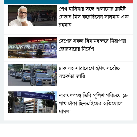
শেখ হাসিনার সঙ্গে পালানোর ফ্লাইট
যেভাব মিস করেছিলেন সালমান এফ
রহমান
দেশের সকল বিমানবন্দরে নিরাপত্তা
জোরদারের নির্দেশ
ঢাকাসহ সারাদেশে হঠাৎ সর্বোচ্চ
সতর্কতা জা‌রি
নারায়ণগঞ্জে ডিবি পুলিশ পরিচয়ে ১৮
লাখ টাকা ছিনতাইয়ের অভিযোগে
মামলা
এনসিপির মুখ্য সমন্বয়ক নাসীরুদ্দীন
পাটওয়ারীকে নারায়ণগঞ্জে অবাঞ্ছিত