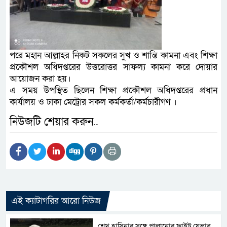
পরে মহান আল্লাহর নিকট সকলের সুখ ও শান্তি কামনা এবং শিক্ষা
প্রকৌশল অধিদপ্তরের উত্তরোত্তর সাফল্য কামনা করে দোয়ার
আয়োজন করা হয়।
এ সময় উপস্থিত ছিলেন শিক্ষা প্রকৌশল অধিদপ্তরের প্রধান
কার্যালয় ও ঢাকা মেট্রোর সকল কর্মকর্তা/কর্মচারীগণ ।
নিউজটি শেয়ার করুন..
এই ক্যাটাগরির আরো নিউজ
শেখ হাসিনার সঙ্গে পালানোর ফ্লাইট যেভাব