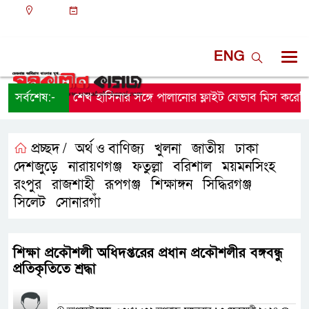
ঢাকা
০৯:৩৫ পূর্বাহ্ন, শুক্রবার, ০৭ অগাস্ট ২০২৬, ২৩ শ্রাবণ
১৪৩৩ বঙ্গাব্দ
ENG
সর্বশেষ:-
শেখ হাসিনার সঙ্গে পালানোর ফ্লাইট যেভাব মিস করেছিল
প্রচ্ছদ /
অর্থ ও বাণিজ্য
খুলনা
জাতীয়
ঢাকা
,
,
,
,
দেশজুড়ে
নারায়ণগঞ্জ
ফতুল্লা
বরিশাল
ময়মনসিংহ
,
,
,
,
,
রংপুর
রাজশাহী
রূপগঞ্জ
শিক্ষাঙ্গন
সিদ্ধিরগঞ্জ
,
,
,
,
,
সিলেট
সোনারগাঁ
,
শিক্ষা প্রকৌশলী অধিদপ্তরের প্রধান প্রকৌশলীর বঙ্গবন্ধু
প্রতিকৃতিতে শ্রদ্ধা
প্রতিনিধির নাম