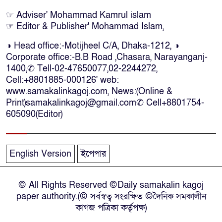
নির্দিষ্ট কোনো মামলা না থাকলে ‘শ্যোন
☞ Adviser' Mohammad Kamrul islam
অ্যারেস্ট’ নয়, হাইকোর্টের আদেশ
☞ Editor & Publisher' Mohammad Islam,
স্থগিত
◑ Head office:-Motijheel C/A, Dhaka-1212, ◑
Corporate office:-B.B Road ,Chasara, Narayanganj-
দক্ষিণ আফ্রিকায় অগ্নিকান্ডে নিহতদের
1400,✆ Tell-02-47650077,02-2244272,
লাশ আনা’সহ পূর্ণ সহায়তার আশ্বাস
Cell:+8801885-000126' web:
ইউএনও’র
www.samakalinkagoj.com, News:(Online &
Print)samakalinkagoj@gmail.com✆
Cell
+8801754-
কক্সবাজারে কোস্টগার্ডের অভিযানে
605090(Editor)
দেশীয় মদসহ আটক-৪
English Version
ইপেপার
দক্ষিণ আফ্রিকায় দোকানে আগুন, ৬
বাংলাদেশি নিহত
© All Rights Reserved ©Daily samakalin kagoj
paper authority.(© সর্বস্বত্ব সংরক্ষিত ©দৈনিক সমকালীন
দৃষ্টিপ্রতিবন্ধী শিক্ষার্থী পাশে দাঁড়ালেন
কাগজ পত্রিকা কর্তৃপক্ষ)
নারায়ণগঞ্জের মানবিক ডিসি