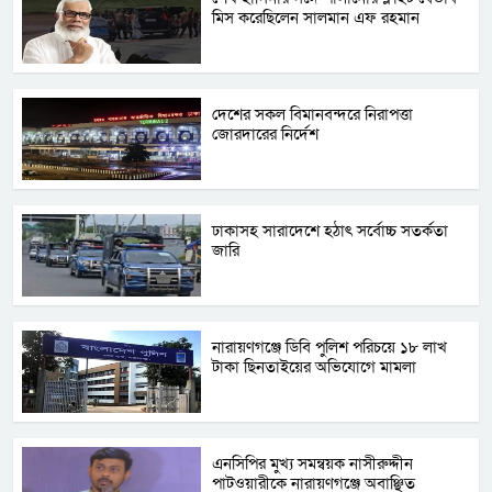
মিস করেছিলেন সালমান এফ রহমান
দেশের সকল বিমানবন্দরে নিরাপত্তা
জোরদারের নির্দেশ
ঢাকাসহ সারাদেশে হঠাৎ সর্বোচ্চ সতর্কতা
জা‌রি
নারায়ণগঞ্জে ডিবি পুলিশ পরিচয়ে ১৮ লাখ
টাকা ছিনতাইয়ের অভিযোগে মামলা
এনসিপির মুখ্য সমন্বয়ক নাসীরুদ্দীন
পাটওয়ারীকে নারায়ণগঞ্জে অবাঞ্ছিত