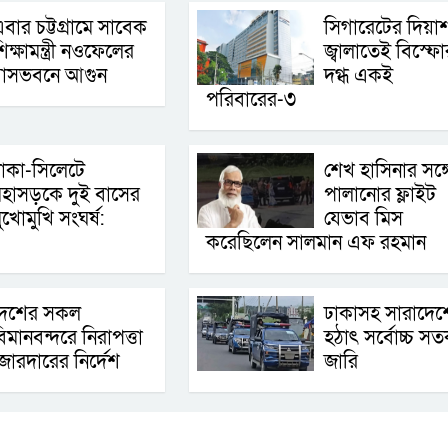
বার চট্টগ্রামে সাবেক
সিগারেটের দিয়া
িক্ষামন্ত্রী নওফেলের
জ্বালাতেই বিস্ফো
বাসভবনে আগুন
দগ্ধ একই
পরিবারের-৩
াকা-সিলেটে
শেখ হাসিনার সঙ্গ
হাসড়কে দুই বাসের
পালানোর ফ্লাইট
ুখোমুখি সংঘর্ষ:
যেভাব মিস
করেছিলেন সালমান এফ রহমান
দেশের সকল
ঢাকাসহ সারাদেশ
িমানবন্দরে নিরাপত্তা
হঠাৎ সর্বোচ্চ সতর
োরদারের নির্দেশ
জা‌রি