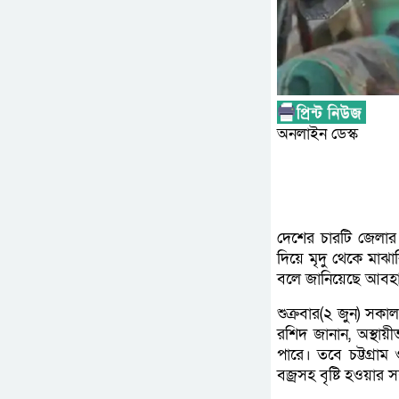
অনলাইন ডেস্ক
দেশের চারটি জেলার
দিয়ে মৃদু থেকে মাঝ
বলে জানিয়েছে আবহা
শুক্রবার(২ জুন) সক
রশিদ জানান, অস্থা
পারে। তবে চট্টগ্রা
বজ্রসহ বৃষ্টি হওয়ার 