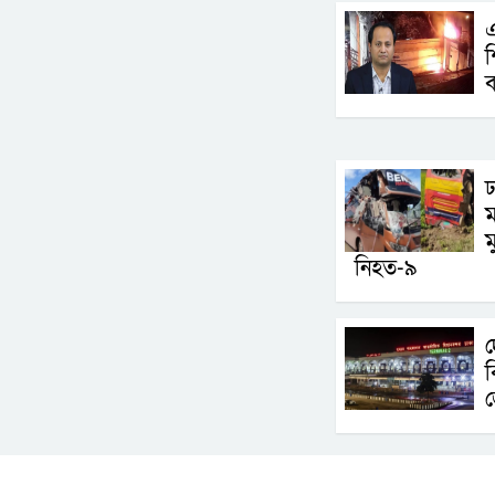
এ
শ
ঢ
ম
ম
নিহত-৯
ব
জ