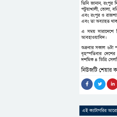
তিনি জানান, রংপুর
পটুয়াখালী, ভোলা, ব
এবং রংপুর ও রাজশাহী
এবং তা অব্যাহত থ
এ সময় সারাদেশে দ
আবহাওয়াবিদ।
শুক্রবার সকাল ৬টা প
বৃহস্পতিবার দেশের 
দশমিক ৪ ডিগ্রি সেল
নিউজটি শেয়ার ক
এই ক্যাটাগরির আর