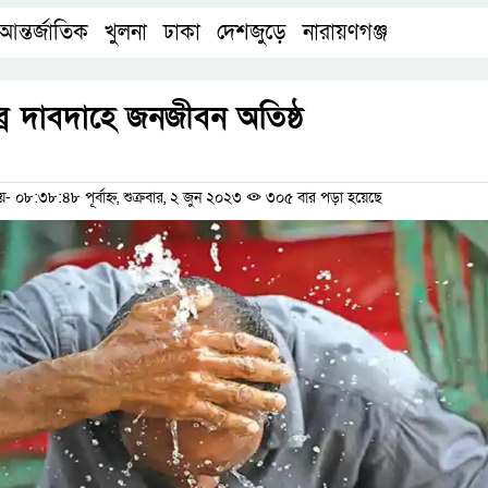
আন্তর্জাতিক
খুলনা
ঢাকা
দেশজুড়ে
নারায়ণগঞ্জ
,
,
,
,
ব্র দাবদাহে জনজীবন অতিষ্ঠ
ম
৮:৩৮:৪৮ পূর্বাহ্ন, শুক্রবার, ২ জুন ২০২৩
৩০৫ বার পড়া হয়েছে