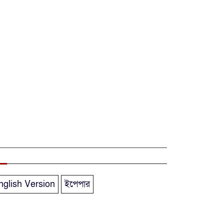
অ্যারেস্ট’ নয়,
হাইকোর্টের আদেশ স্থগিত
দক্ষিণ আফ্রিকায়
অগ্নিকান্ডে নিহতদের
লাশ আনা’সহ পূর্ণ
সহায়তার আশ্বাস ইউএনও’র
কক্সবাজারে
কোস্টগার্ডের
অভিযানে দেশীয়
মদসহ আটক-৪
nglish Version
ইপেপার
দক্ষিণ আফ্রিকায়
দোকানে আগুন, ৬
বাংলাদেশি নিহত