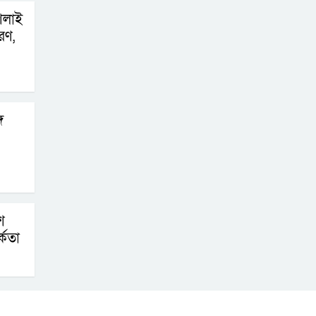
জলাবদ্ধতা নিরসনে
শলাই
দ্রুত পদক্ষেপের
রণ,
নির্দেশ: বিভাগীয় কমিশনারের
নারায়ণগঞ্জে
দিনমজুরের
ে
রহস্যজনক মৃত্যু,
শরীরে নির্যাতনের চিহ্ন প্রস্ফুটিত
প্রাণনাশের আশঙ্কা
থাকলেও ডিসেম্বরের
ে
মধ্যেই বাংলাদেশে
্কতা
ফিরতে চান শেখ হাসিনা
নির্দিষ্ট কোনো মামলা
না থাকলে ‘শ্যোন