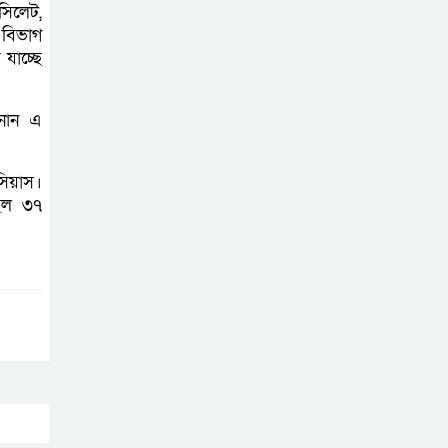
সিলেট,
নারায়ণগঞ্জে ডিবি
 বিভাগ
পুলিশ পরিচয়ে ১৮
যাচ্ছে
লাখ টাকা
ছিনতাইয়ের অভিযোগে মামলা
ানান এ
এনসিপির মুখ্য
লসিয়াস।
সমন্বয়ক নাসীরুদ্দীন
ছিল ৩৭
পাটওয়ারীকে
নারায়ণগঞ্জে অবাঞ্ছিত ঘোষণা
‘আমাকে ফাঁসি দিয়ে
দেন’ আন্তর্জাতিক
অপরাধ ট্রাইব্যুনালে
লতিফ সিদ্দিকী
সোনারগাঁয়ের