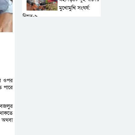
মুখোমুখি সংঘর্ষ:
নিহত-৯
শেখ হাসিনার সঙ্গে
পালানোর ফ্লাইট
যেভাব মিস
করেছিলেন সালমান এফ রহমান
দেশের সকল
ের ওপর
বিমানবন্দরে নিরাপত্তা
ে পারে
জোরদারের নির্দেশ
 বজলুর
ঢাকাসহ সারাদেশে
 থাকতে
হঠাৎ সর্বোচ্চ সতর্কতা
ি অথবা
জা‌রি