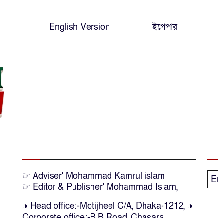
English Version
ইপেপার
☞ Adviser' Mohammad Kamrul islam
E
☞ Editor & Publisher' Mohammad Islam,
◑ Head office:-Motijheel C/A, Dhaka-1212, ◑
Corporate office:-B.B Road ,Chasara,