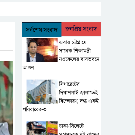
জনপ্রিয় সংবাদ
সর্বশেষ সংবাদ
এবার চট্টগ্রামে
সাবেক শিক্ষামন্ত্রী
নওফেলের বাসভবনে
আগুন
সিগারেটের
দিয়াশলাই জ্বালাতেই
বিস্ফোরণ, দগ্ধ একই
পরিবারের-৩
ঢাকা-সিলেটে
মহাসড়কে দুই বাসের