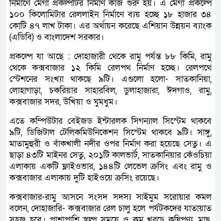
নির্মাণে মেগা প্রকল্পটির নির্মাণ কাজ শুরু হয়। এ মেগা প্রকল্পে
১০০ কিলোমিটার রেললাইন নির্মাণে ব্যয় হচ্ছে ১৮ হাজার ৩৪
কোটি ৪৭ লাখ টাকা। এর অর্থায়ন করেছে এশিয়ান উন্নয়ন ব্যাংক
(এডিবি) ও বাংলাদেশ সরকার।
প্রকল্পে যা আছে : দোহাজারী থেকে রামু পর্যন্ত ৮৮ কিমি, রামু
থেকে কক্সবাজার ১২ কিমি রেলপথ নির্মাণ হচ্ছে। রেলপথে
স্টেশনের সংখ্যা থাকছে ৯টি। এগুলো হলো- সাতকানিয়া,
লোহাগাড়া, চকরিয়ার সাহারবিল, ডুলাহাজারা, ঈদগাও, রামু,
কক্সবাজার সদর, উখিয়া ও ঘুমধুম।
এতে কম্পিউটার বেইজড ইন্টারলক সিগন্যাল সিস্টেম থাকবে
৯টি, ডিজিটাল টেলিকমিউনিকেশন সিস্টেম থাকবে ৯টি। সাঙ্গু,
মাতামুহুরী ও বাঁকখালী নদীর ওপর নির্মাণ করা হয়েছে সেতু। এ
ছাড়া ৪৩টি মাইনর সেতু, ২০১টি কালভার্ট, সাতকানিয়ার কেঁওচিয়া
এলাকায় একটি ফ্লাইওভার, ১৪৪টি লেভেল ক্রসিং এবং রামু ও
কক্সবাজার এলাকায় দুটি হাইওয়ে ক্রসিং রয়েছে।
কক্সবাজার-রামু আসনে সংসদ সদস্য সাইমুম সরোয়ার কমল
বলেন, দোহাজারি- কক্সবাজার রেল চালু হলে পর্যটকদের যাতায়াত
সহজ হবে। পাশাপাশি স্বল্প সময়ে ও কম খরচে কৃষিপণ্য, মাছ,