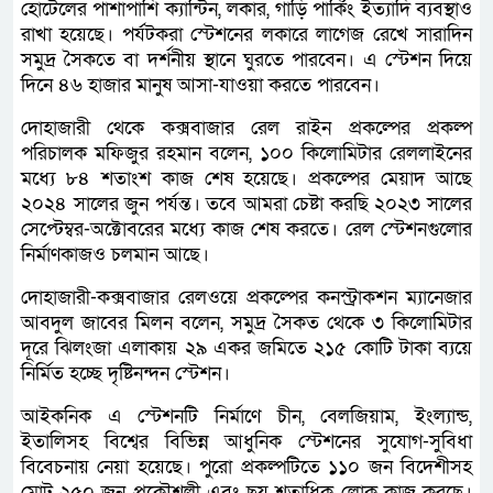
হোটেলের পাশাপাশি ক্যান্টিন, লকার, গাড়ি পার্কিং ইত্যাদি ব্যবস্থাও
রাখা হয়েছে। পর্যটকরা স্টেশনের লকারে লাগেজ রেখে সারাদিন
সমুদ্র সৈকতে বা দর্শনীয় স্থানে ঘুরতে পারবেন। এ স্টেশন দিয়ে
দিনে ৪৬ হাজার মানুষ আসা-যাওয়া করতে পারবেন।
দোহাজারী থেকে কক্সবাজার রেল রাইন প্রকল্পের প্রকল্প
পরিচালক মফিজুর রহমান বলেন, ১০০ কিলোমিটার রেললাইনের
মধ্যে ৮৪ শতাংশ কাজ শেষ হয়েছে। প্রকল্পের মেয়াদ আছে
২০২৪ সালের জুন পর্যন্ত। তবে আমরা চেষ্টা করছি ২০২৩ সালের
সেপ্টেম্বর-অক্টোবরের মধ্যে কাজ শেষ করতে। রেল স্টেশনগুলোর
নির্মাণকাজও চলমান আছে।
দোহাজারী-কক্সবাজার রেলওয়ে প্রকল্পের কনস্ট্রাকশন ম্যানেজার
আবদুল জাবের মিলন বলেন, সমুদ্র সৈকত থেকে ৩ কিলোমিটার
দূরে ঝিলংজা এলাকায় ২৯ একর জমিতে ২১৫ কোটি টাকা ব্যয়ে
নির্মিত হচ্ছে দৃষ্টিনন্দন স্টেশন।
আইকনিক এ স্টেশনটি নির্মাণে চীন, বেলজিয়াম, ইংল্যান্ড,
ইতালিসহ বিশ্বের বিভিন্ন আধুনিক স্টেশনের সুযোগ-সুবিধা
বিবেচনায় নেয়া হয়েছে। পুরো প্রকল্পটিতে ১১০ জন বিদেশীসহ
মোট ২৫০ জন প্রকৌশলী এবং ছয় শতাধিক লোক কাজ করছে।