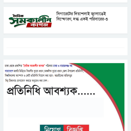
সিগারেটের দিয়াশলাই জ্বালাতেই
বিস্ফোরণ, দগ্ধ একই পরিবারের-৩
ট্যাগস:-