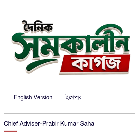
সিগারেটের দিয়াশলাই জ্বালাতেই
বিস্ফোরণ, দগ্ধ একই পরিবারের-৩
ঢাকা-সিলেটে মহাসড়কে দুই বাসের
মুখোমুখি সংঘর্ষ: নিহত-৯
শেখ হাসিনার সঙ্গে পালানোর ফ্লাইট
যেভাব মিস করেছিলেন সালমান এফ
রহমান
দেশের সকল বিমানবন্দরে নিরাপত্তা
English Version
ইপেপার
জোরদারের নির্দেশ
Chief Adviser-Prabir Kumar Saha
ঢাকাসহ সারাদেশে হঠাৎ সর্বোচ্চ
সতর্কতা জা‌রি