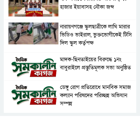
হাজার ইয়াবাসহ নৌকা জব্দ
নারায়ণগঞ্জে স্কুলছাত্রীকে লাথি মারার
ভিডিও ভাইরাল, ভুক্তভোগীকেই টিসি
দিল স্কুল কর্তৃপক্ষ
মাদক-ছিনতাইয়ের বিরুদ্ধে ১নং
বাবুরাইলে প্রস্তুতিমূলক সভা অনুষ্ঠিত
ডেঙ্গু রোগ প্রতিরোধে মানবিক সমাজ
কল্যান পরিষদের পরিচ্ছন্ন অভিযান
সম্পন্ন
এবার চট্টগ্রামে সাবেক শিক্ষামন্ত্রী
নওফেলের বাসভবনে আগুন