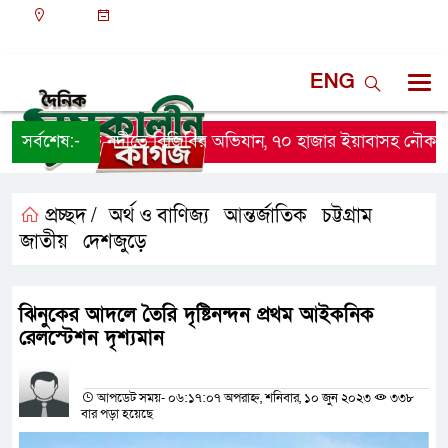
ঢাকা
১১:৪৯ অপরাহ্ন, শুক্রবার, ০৭ অগাস্ট ২০২৬, ২৩ শ্রাবণ
১৪৩৩ বঙ্গাব্দ
ENG
সর্বশেষ:-
নাফ নদীতে বিজিবির অভিযান, ৭০ হাজার ইয়াবাসহ নৌকা জব্দ
প্রচ্ছদ /
অর্থ ও বাণিজ্য
আন্তর্জাতিক
চট্টগ্রাম
,
,
,
জাতীয়
দেশজুড়ে
,
ঝিনুকের আদলে তৈরি দৃষ্টিনন্দন প্রথম আইকনিক
রেলস্টেশন দৃশ্যমান
প্রতিনিধির নাম
আপডেট সময়- ০৬:১৭:০৭ অপরাহ্ন, শনিবার, ১০ জুন ২০২৩
৩৩৮
বার পড়া হয়েছে