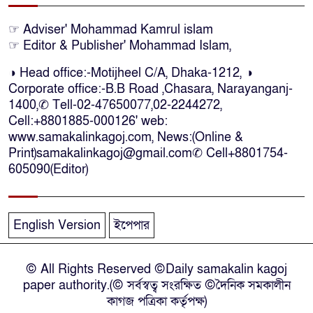
নারায়ণগঞ্জে ডিবি পুলিশ পরিচয়ে ১৮
☞ Adviser' Mohammad Kamrul islam
লাখ টাকা ছিনতাইয়ের অভিযোগে
☞ Editor & Publisher' Mohammad Islam,
মামলা
◑ Head office:-Motijheel C/A, Dhaka-1212, ◑
Corporate office:-B.B Road ,Chasara, Narayanganj-
এনসিপির মুখ্য সমন্বয়ক নাসীরুদ্দীন
1400,✆ Tell-02-47650077,02-2244272,
পাটওয়ারীকে নারায়ণগঞ্জে অবাঞ্ছিত
Cell:+8801885-000126' web:
ঘোষণা
www.samakalinkagoj.com, News:(Online &
Print)samakalinkagoj@gmail.com✆
Cell
+8801754-
605090(Editor)
‘আমাকে ফাঁসি দিয়ে দেন’ আন্তর্জাতিক
অপরাধ ট্রাইব্যুনালে লতিফ সিদ্দিকী
English Version
ইপেপার
সোনারগাঁয়ের জলাবদ্ধতা নিরসনে দ্রুত
পদক্ষেপের নির্দেশ: বিভাগীয়
© All Rights Reserved ©Daily samakalin kagoj
কমিশনারের
paper authority.(© সর্বস্বত্ব সংরক্ষিত ©দৈনিক সমকালীন
কাগজ পত্রিকা কর্তৃপক্ষ)
নারায়ণগঞ্জে দিনমজুরের রহস্যজনক